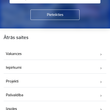
Kājene
Ātrās saites
Vakances
Iepirkumi
Projekti
Pašvaldība
Izsoles