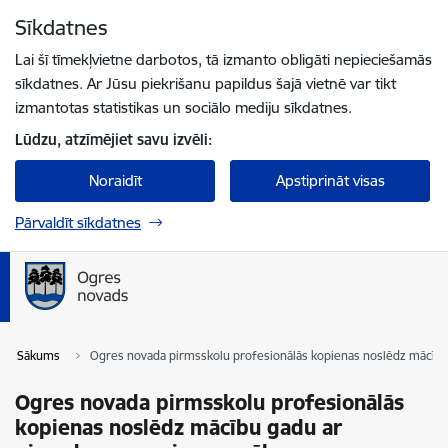
Pāriet uz lapas saturu
Sīkdatnes
Spied
lai meklētu
Enter
Lai šī tīmekļvietne darbotos, tā izmanto obligāti nepieciešamās
sīkdatnes. Ar Jūsu piekrišanu papildus šajā vietnē var tikt
izmantotas statistikas un sociālo mediju sīkdatnes.
Lūdzu, atzīmējiet savu izvēli:
Noraidīt
Apstiprināt visas
Pārvaldīt sīkdatnes
Sākums
Ogres novada pirmsskolu profesionālās kopienas noslēdz mācīb
Ogres novada pirmsskolu profesionālās
kopienas noslēdz mācību gadu ar