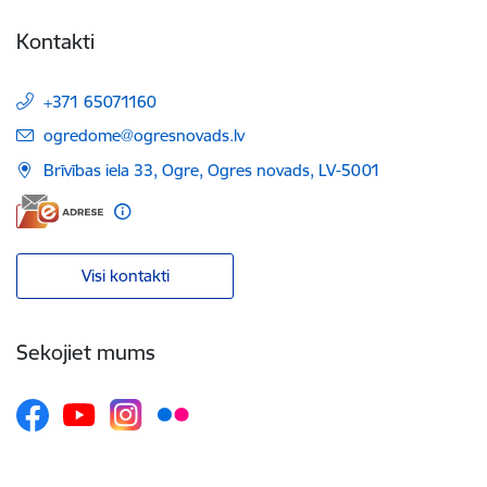
Kontakti
+371 65071160
E-pasts:
ogredome@ogresnovads.lv
Brīvības iela 33, Ogre, Ogres novads, LV-5001
Visi kontakti
Sekojiet mums