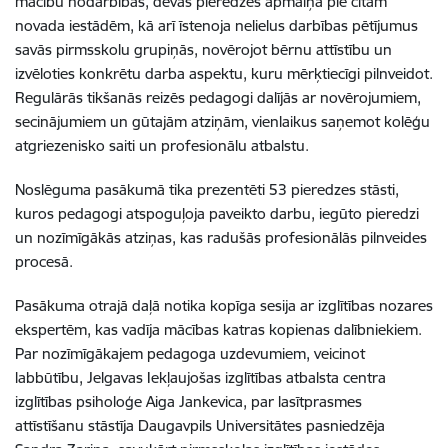
mācību nodarbībās, devās pieredzes apmaiņā pie citām
novada iestādēm, kā arī īstenoja nelielus darbības pētījumus
savās pirmsskolu grupiņās, novērojot bērnu attīstību un
izvēloties konkrētu darba aspektu, kuru mērķtiecīgi pilnveidot.
Regulārās tikšanās reizēs pedagogi dalījās ar novērojumiem,
secinājumiem un gūtajām atziņām, vienlaikus saņemot kolēģu
atgriezenisko saiti un profesionālu atbalstu.
Noslēguma pasākumā tika prezentēti 53 pieredzes stāsti,
kuros pedagogi atspoguļoja paveikto darbu, iegūto pieredzi
un nozīmīgākās atziņas, kas radušās profesionālās pilnveides
procesā.
Pasākuma otrajā daļā notika kopīga sesija ar izglītības nozares
ekspertēm, kas vadīja mācības katras kopienas dalībniekiem.
Par nozīmīgākajem pedagoga uzdevumiem, veicinot
labbūtību, Jelgavas Iekļaujošas izglītības atbalsta centra
izglītības psiholoģe Aiga Jankevica, par lasītprasmes
attīstīšanu stāstīja Daugavpils Universitātes pasniedzēja