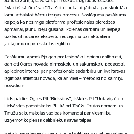
Sandra Zariņa, savukārt pirmsskolas izglītības iestādes
“Maziņš kā jūra” vadītāja Arita Lauka atgādināja par skolotāja
lomu atbalstot bērnu izziņas procesu. Noslēguma pasākums
kalpoja kā nozīmīga platforma profesionālās pieredzes
apmaiņai, jaunu ideju gūšanai ikdienas darbam un iespēja
uzklausīt nozares ekspertu redzējumu par aktuāliem
jautājumiem pirmsskolas izglītībā.
Pasākumu apmeklēja gan profesionālo kopienu dalībnieki,
gan citi Ogres novada pirmsskolu un sākumskolu pedagogi,
apliecinot interesi par profesionālo sadarbību un kvalitatīvas
izglītības attīstību novadā, kā arī viesi – metodiķi no kaimiņu
novadiem.
Liels paldies Ogres PII “Riekstiņš”, Ikšķiles PII “Urdaviņa” un
Lielvārdes pamatskolas PII, kā arī Tīnūžu Tautas namam un
Tīnūžu sākumskolas vadības komandai par viesmīlību,
uzņemot kopienas dalībniekus savās telpās.
Rakstu sagatavoja Ogres novada Izglītības pārvaldes galvenā