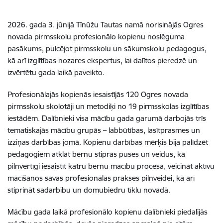
2026. gada 3. jūnijā Tīnūžu Tautas namā norisinājās Ogres
novada pirmsskolu profesionālo kopienu noslēguma
pasākums, pulcējot pirmsskolu un sākumskolu pedagogus,
kā arī izglītības nozares ekspertus, lai dalītos pieredzē un
izvērtētu gada laikā paveikto.
Profesionālajās kopienās iesaistījās 120 Ogres novada
pirmsskolu skolotāji un metodiķi no 19 pirmsskolas izglītības
iestādēm. Dalībnieki visa mācību gada garumā darbojās trīs
tematiskajās mācību grupās – labbūtības, lasītprasmes un
izziņas darbības jomā. Kopienu darbības mērķis bija palīdzēt
pedagogiem atklāt bērnu stiprās puses un veidus, kā
pilnvērtīgi iesaistīt katru bērnu mācību procesā, veicināt aktīvu
mācīšanos savas profesionālās prakses pilnveidei, kā arī
stiprināt sadarbību un domubiedru tīklu novadā.
Mācību gada laikā profesionālo kopienu dalībnieki piedalījās