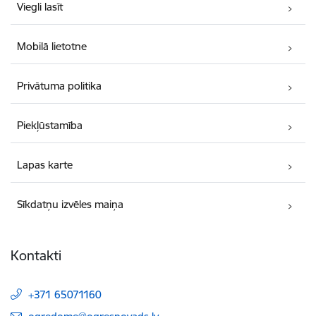
Viegli lasīt
Mobilā lietotne
Privātuma politika
Piekļūstamība
Lapas karte
Sīkdatņu izvēles maiņa
Kontakti
+371 65071160
E-pasts: