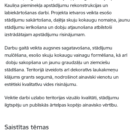
Kauliņa pieminekļa apstādījumu rekonstrukcijas un
labiekārtošanas darbi. Projekta ietvaros veikta esošo
stādījumu sakārtošana, daļēja skuju kokaugu nomaiņa, jaunu
stādījumu ierīkošana un dobju atjaunošana atbilstoši
izstrādātajam apstādījumu risinājumam.
Darbu gaitā veikta augsnes sagatavošana, stādījumu
mulčēšana, esošo skuju kokaugu vainagu formēšana, kā arī
dobju sakopšana un jaunu graudzāļu un ziemciešu
stādīšana. Teritorijā izveidots arī dekoratīvs laukakmeņu
klājums grants segumā, nodrošinot ainaviski vienotu un
estētiski kvalitatīvu vides risinājumu.
Veiktie darbi uzlabo teritorijas vizuālo kvalitāti, stādījumu
ilgtspēju un publiskās ārtelpas kopējo ainavisko vērtību.
Saistītas tēmas