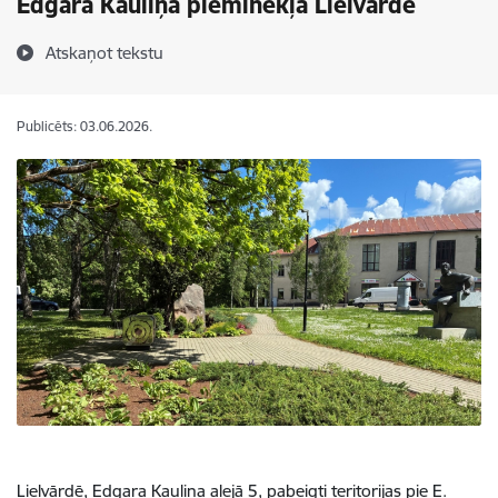
Edgara Kauliņa pieminekļa Lielvārdē
Atskaņot tekstu
Publicēts: 03.06.2026.
Lielvārdē, Edgara Kauliņa alejā 5, pabeigti teritorijas pie E.