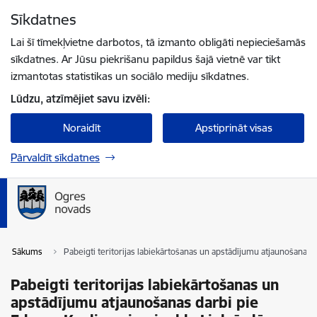
Pāriet uz lapas saturu
Sīkdatnes
Spied
lai meklētu
Enter
Lai šī tīmekļvietne darbotos, tā izmanto obligāti nepieciešamās
sīkdatnes. Ar Jūsu piekrišanu papildus šajā vietnē var tikt
izmantotas statistikas un sociālo mediju sīkdatnes.
Lūdzu, atzīmējiet savu izvēli:
Noraidīt
Apstiprināt visas
Pārvaldīt sīkdatnes
Sākums
Pabeigti teritorijas labiekārtošanas un apstādījumu atjaunošanas 
Pabeigti teritorijas labiekārtošanas un
apstādījumu atjaunošanas darbi pie