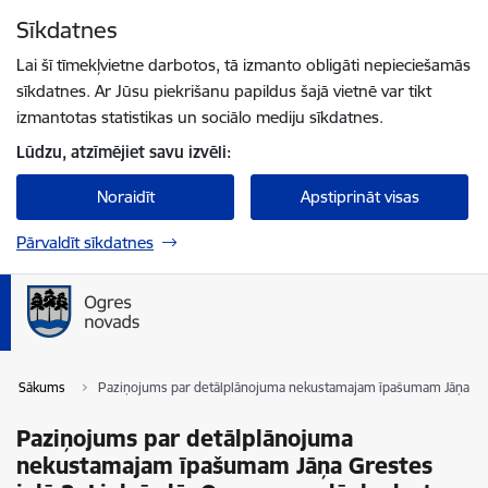
Pāriet uz lapas saturu
Sīkdatnes
Spied
lai meklētu
Enter
Lai šī tīmekļvietne darbotos, tā izmanto obligāti nepieciešamās
sīkdatnes. Ar Jūsu piekrišanu papildus šajā vietnē var tikt
izmantotas statistikas un sociālo mediju sīkdatnes.
Lūdzu, atzīmējiet savu izvēli:
Noraidīt
Apstiprināt visas
Pārvaldīt sīkdatnes
Sākums
Paziņojums par detālplānojuma nekustamajam īpašumam Jāņa Greste
Paziņojums par detālplānojuma
nekustamajam īpašumam Jāņa Grestes