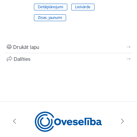
Detālplānojumi
Lielvārde
Ziņas, jaunumi
Drukāt lapu
Dalīties