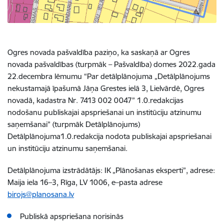
Ogres novada pašvaldība paziņo, ka saskaņā ar Ogres
novada pašvaldības (turpmāk – Pašvaldība) domes 2022.gada
22.decembra lēmumu
“Par detālplānojuma „Detālplānojums
nekustamajā īpašumā Jāņa Grestes ielā 3, Lielvārdē, Ogres
novadā, kadastra Nr. 7413 002 0047” 1.0.redakcijas
nodošanu publiskajai apspriešanai un institūciju atzinumu
saņemšanai” (turpmāk Detālplānojums)
Detālplānojuma
1.0.redakcija nodota publiskajai apspriešanai
un institūciju atzinumu saņemšanai
.
Detālplānojuma izstrādātājs: IK „Plānošanas eksperti”, adrese:
Maija iela 16–3, Rīga, LV 1006
, e–pasta adrese
birojs@planosana.lv
Publiskā apspriešana norisinās