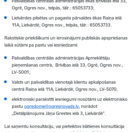
Pašvaldības centrālās administrācijas ēkas Brīvības ielā 33,
Ogrē, Ogres nov., telpās, tālr.: 65053733;
Lielvārdes pilsētas un pagasta pārvaldes ēkas Raiņa ielā
11A, Lielvārdē, Ogres nov., telpās, tālr.: 65053733.
Rakstiskie priekšlikumi un ierosinājumi publiskās apspriešanas
laikā sūtāmi pa pastu vai iesniedzami:
Pašvaldības centrālās administrācijas Apmeklētāju
pieņemšanas centrā, Brīvības ielā 33, Ogrē, Ogres nov.,
LV–5001;
Valsts un pašvaldības vienotajā klientu apkalpošanas
centrā Raiņa ielā 11A, Lielvārdē, Ogres nov., LV–5070;
elektroniski parakstīti iesniegumi nosūtāmi uz elektronisko
pastu
ogredome@ogresnovads.lv
, norādot
„Detālplānojums Jāņa Grestes ielā 3, Lielvārdē”.
Lai saņemtu konsultāciju, vai pieteiktos klātienes konsultācija