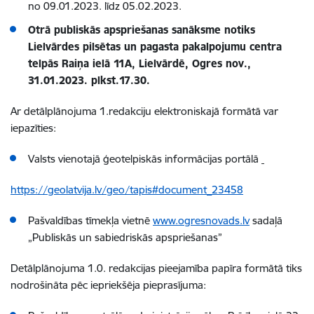
no 09.01.2023. līdz 05.02.2023.
Otrā publiskās apspriešanas sanāksme notiks
Lielvārdes pilsētas un pagasta pakalpojumu centra
telpās Raiņa ielā 11A, Lielvārdē, Ogres nov.,
31.01.2023. plkst.17.30.
Ar detālplānojuma 1.redakciju elektroniskajā formātā var
iepazīties:
Valsts vienotajā ģeotelpiskās informācijas portālā
https://geolatvija.lv/geo/tapis#document_23458
Pašvaldības tīmekļa vietnē
www.ogresnovads.lv
sadaļā
„Publiskās un sabiedriskās apspriešanas”
Detālplānojuma 1.0. redakcijas pieejamība papīra formātā tiks
nodrošināta pēc iepriekšēja pieprasījuma: