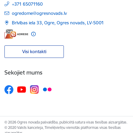
+371 65071160
E-pasts:
ogredome@ogresnovads.lv
Brīvības iela 33, Ogre, Ogres novads, LV-5001
Visi kontakti
Sekojiet mums
© 2026 Ogres novada pašvaldība, publicētā satura visas tiesības aizsargātas.
© 2020 Valsts kanceleja, Tīmekļvietņu vienotās platformas visas tiesības
aizsargātas.