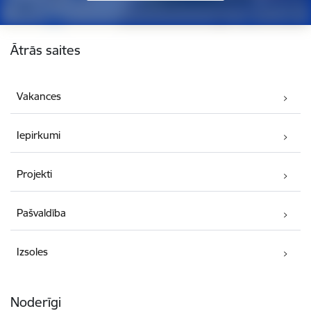
Kājene
Ātrās saites
Vakances
Iepirkumi
Projekti
Pašvaldība
Izsoles
Noderīgi