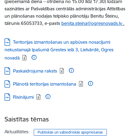
(pieņemamā diena – otrdiena no 15.00 līdz 17.30) lūdzam
sazināties ar Pašvaldības centrālās administrācijas Attīstības
un plānošanas nodaļas telpisko plānotāju Benitu Šteinu,
tālrunis 65053733, e–pasts
benita.steina@ogresnovads.lv
.
Lejupielādēt:
Teritorijas izmantošanas un apbūves nosacījumi
nekustamajā īpašumā Grestes ielā 3, Lielvārdē, Ogres
novadā
Lejupielādēt:
Paskaidrojuma raksts
Lejupielādēt:
Plānotā teritorijas izmantošana
Lejupielādēt:
Risinājumi
Saistītas tēmas
Aktualitātes:
Publiskās un sabiedriskās apspriešanas