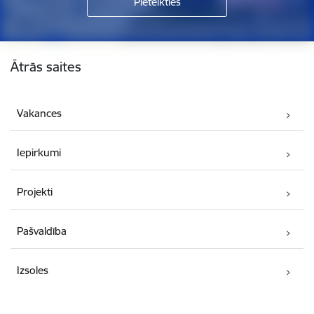
Kājene
Ātrās saites
Vakances
Iepirkumi
Projekti
Pašvaldība
Izsoles