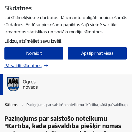
Pāriet uz lapas saturu
Sīkdatnes
Spied
lai meklētu
Enter
Lai šī tīmekļvietne darbotos, tā izmanto obligāti nepieciešamās
sīkdatnes. Ar Jūsu piekrišanu papildus šajā vietnē var tikt
izmantotas statistikas un sociālo mediju sīkdatnes.
Lūdzu, atzīmējiet savu izvēli:
Noraidīt
Apstiprināt visas
Pārvaldīt sīkdatnes
Sākums
Paziņojums par saistošo noteikumu “Kārtība, kādā pašvaldība pi
Paziņojums par saistošo noteikumu
“Kārtība, kādā pašvaldība piešķir nomas