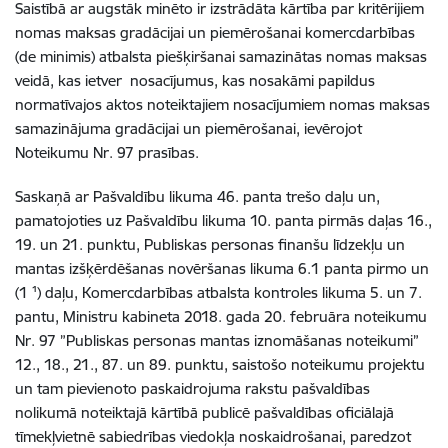
Saistībā ar augstāk minēto ir izstrādāta kārtība par kritērijiem
nomas maksas gradācijai un piemērošanai komercdarbības
(de minimis) atbalsta piešķiršanai samazinātas nomas maksas
veidā, kas ietver nosacījumus, kas nosakāmi papildus
normatīvajos aktos noteiktajiem nosacījumiem nomas maksas
samazinājuma gradācijai un piemērošanai, ievērojot
Noteikumu Nr. 97 prasības.
Saskaņā ar Pašvaldību likuma 46. panta trešo daļu un,
pamatojoties uz Pašvaldību likuma 10. panta pirmās daļas 16.,
19. un 21. punktu, Publiskas personas finanšu līdzekļu un
mantas izšķērdēšanas novēršanas likuma 6.1 panta pirmo un
(1 ¹) daļu, Komercdarbības atbalsta kontroles likuma 5. un 7.
pantu, Ministru kabineta 2018. gada 20. februāra noteikumu
Nr. 97 ”Publiskas personas mantas iznomāšanas noteikumi”
12., 18., 21., 87. un 89. punktu,
saistošo noteikumu projektu
un tam pievienoto paskaidrojuma rakstu pašvaldības
nolikumā noteiktajā kārtībā publicē pašvaldības oficiālajā
tīmekļvietnē sabiedrības viedokļa noskaidrošanai, paredzot