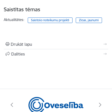
Saistītas tēmas
Aktualitātes:
Saistošo noteikumu projekti
Ziņas, jaunumi
Drukāt lapu
Dalīties