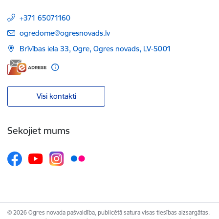
+371 65071160
E-pasts:
ogredome@ogresnovads.lv
Brīvības iela 33, Ogre, Ogres novads, LV-5001
Visi kontakti
Sekojiet mums
© 2026 Ogres novada pašvaldība, publicētā satura visas tiesības aizsargātas.