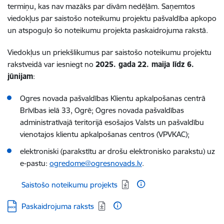
termiņu, kas nav mazāks par divām nedēļām. Saņemtos
viedokļus par saistošo noteikumu projektu pašvaldība apkopo
un atspoguļo šo noteikumu projekta paskaidrojuma rakstā.
Viedokļus un priekšlikumus par saistošo noteikumu projektu
rakstveidā var iesniegt no
2025. gada
22. maija līdz 6.
jūnijam
:
Ogres novada pašvaldības Klientu apkalpošanas centrā
Brīvības ielā 33, Ogrē; Ogres novada pašvaldības
administratīvajā teritorijā esošajos Valsts un pašvaldību
vienotajos klientu apkalpošanas centros (VPVKAC);
elektroniski (parakstītu ar drošu elektronisko parakstu) uz
e-pastu:
ogredome@ogresnovads.lv
.
Lejupielādēt:
Saistošo noteikumu projekts
Lejupielādēt:
Paskaidrojuma raksts