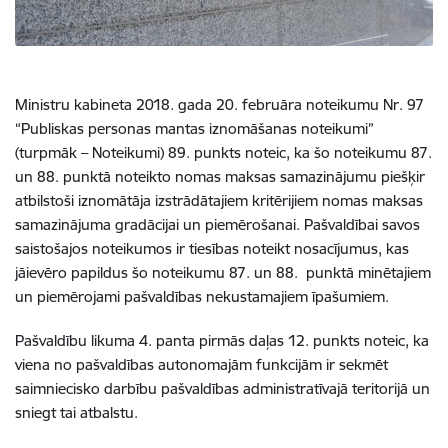
Ministru kabineta 2018. gada 20. februāra noteikumu Nr. 97
“Publiskas personas mantas iznomāšanas noteikumi”
(turpmāk – Noteikumi) 89. punkts noteic, ka šo noteikumu 87.
un 88. punktā noteikto nomas maksas samazinājumu piešķir
atbilstoši iznomātāja izstrādātajiem kritērijiem nomas maksas
samazinājuma gradācijai un piemērošanai. Pašvaldībai savos
saistošajos noteikumos ir tiesības noteikt nosacījumus, kas
jāievēro papildus šo noteikumu 87. un 88. punktā minētajiem
un piemērojami pašvaldības nekustamajiem īpašumiem.
Pašvaldību likuma 4. panta pirmās daļas 12. punkts noteic, ka
viena no pašvaldības autonomajām funkcijām ir sekmēt
saimniecisko darbību pašvaldības administratīvajā teritorijā un
sniegt tai atbalstu.