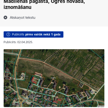
Madlienas pagastā, Ogres novadā,
iznomāšanu
Atskaņot tekstu
Publicēts
pirms vairāk nekā 1 gada
Publicēts: 02.04.2025.