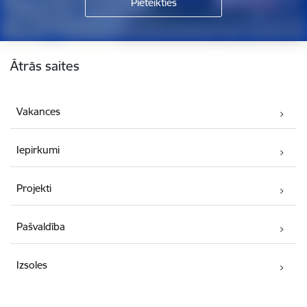
Kājene
Ātrās saites
Vakances
Iepirkumi
Projekti
Pašvaldība
Izsoles