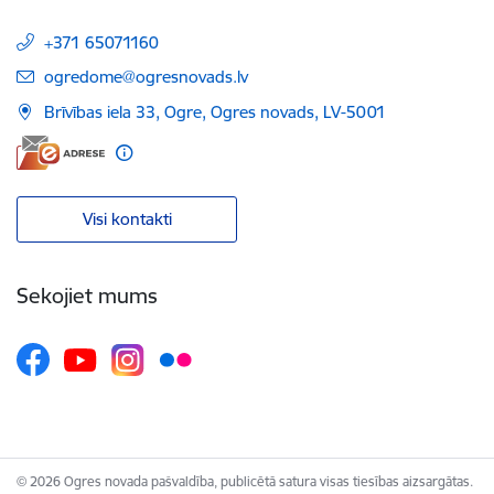
+371 65071160
E-pasts:
ogredome@ogresnovads.lv
Brīvības iela 33, Ogre, Ogres novads, LV-5001
Visi kontakti
Sekojiet mums
© 2026 Ogres novada pašvaldība, publicētā satura visas tiesības aizsargātas.