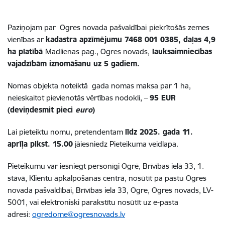
Paziņojam par Ogres novada pašvaldībai
piekrītošās zemes
vienības ar
kadastra apzīmējumu 7468 001 0385, daļas 4,9
ha platībā
Madlienas pag., Ogres novads,
lauksaimniecības
vajadzībām iznomāšanu uz 5 gadiem.
Nomas objekta noteiktā gada nomas maksa par 1 ha,
neieskaitot pievienotās vērtības nodokli, –
95 EUR
(deviņdesmit pieci
euro
)
Lai pieteiktu nomu, pretendentam
līdz 2025. gada 11.
aprīļa plkst. 15.00
jāiesniedz Pieteikuma veidlapa.
Pieteikumu var iesniegt personīgi Ogrē, Brīvības ielā 33, 1.
stāvā, Klientu apkalpošanas centrā, nosūtīt pa pastu Ogres
novada pašvaldībai, Brīvības iela 33, Ogre, Ogres novads, LV-
5001, vai elektroniski parakstītu nosūtīt uz e-pasta
adresi:
ogredome@ogresnovads.lv