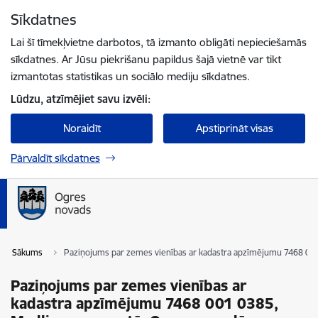
Pāriet uz lapas saturu
Sīkdatnes
Spied
lai meklētu
Enter
Lai šī tīmekļvietne darbotos, tā izmanto obligāti nepieciešamās
sīkdatnes. Ar Jūsu piekrišanu papildus šajā vietnē var tikt
izmantotas statistikas un sociālo mediju sīkdatnes.
Lūdzu, atzīmējiet savu izvēli:
Noraidīt
Apstiprināt visas
Pārvaldīt sīkdatnes
Sākums
Paziņojums par zemes vienības ar kadastra apzīmējumu 7468 00
Paziņojums par zemes vienības ar
kadastra apzīmējumu 7468 001 0385,