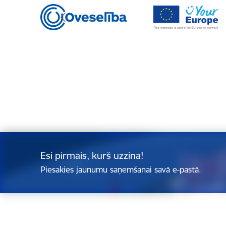
Esi pirmais, kurš uzzina!
Piesakies jaunumu saņemšanai savā e-pastā.
Kājene