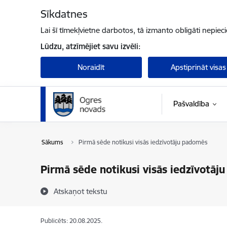
Pāriet uz lapas saturu
Sīkdatnes
Lai šī tīmekļvietne darbotos, tā izmanto obligāti nepiec
Lūdzu, atzīmējiet savu izvēli:
Noraidīt
Apstiprināt visas
Pašvaldība
Sākums
Pirmā sēde notikusi visās iedzīvotāju padomēs
Pirmā sēde notikusi visās iedzīvotāj
Atskaņot tekstu
Publicēts: 20.08.2025.