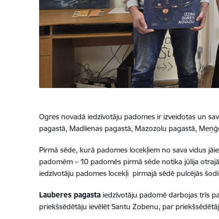
Ogres novadā iedzīvotāju padomes ir izveidotas un sav
pagastā, Madlienas pagastā, Mazozolu pagastā, Meņģe
Pirmā sēde, kurā padomes locekļiem no sava vidus jāiev
padomēm – 10 padomēs pirmā sēde notika jūlija otrajā
iedzīvotāju padomes locekļi pirmajā sēdē pulcējās šodi
Lauberes pagasta
iedzīvotāju padomē darbojas trīs pa
priekšsēdētāju ievēlēt Santu Zobenu, par priekšsēdētāja