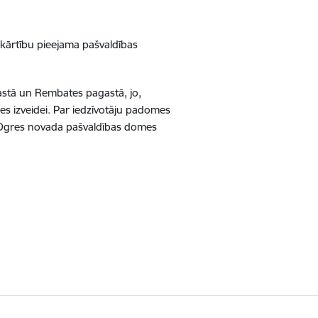
 kārtību pieejama pašvaldības
stā un Rembates pagastā, jo,
s izveidei. Par iedzīvotāju padomes
 Ogres novada pašvaldības domes