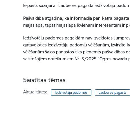
E-pasts saziņai ar Lauberes pagasta iedzīvotāju pado
Pašvaldība atgādina, ka informācija par katra pagasta 
mājaslapā, tāpat mājaslapā ikvienam interesentam ir pi
Iedzīvotāju padomes pagaidām nav izveidotas Jumprav
gatavojoties iedzīvotāju padomju vēlēšanām, izvirzīto
vēlēšanām šajos pagastos tiks pieņemts pašvaldības 
saistošajiem noteikumiem Nr. 5/2025 “Ogres novada p
Saistītas tēmas
Aktualitātes:
Iedzīvotāju padomes
Lauberes pagasts