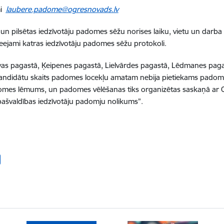
mi
laubere.padome@ogresnovads.lv
un pilsētas iedzīvotāju padomes sēžu norises laiku, vietu un darba
eejami katras iedzīvotāju padomes sēžu protokoli.
as pagastā, Ķeipenes pagastā, Lielvārdes pagastā, Lēdmanes paga
 kandidātu skaits padomes locekļu amatam nebija pietiekams padome
domes lēmums, un padomes vēlēšanas tiks organizētas saskaņā ar
ašvaldības iedzīvotāju padomju nolikums”.