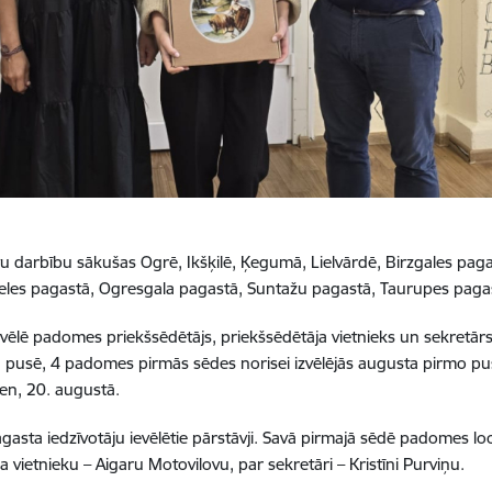
u darbību sākušas Ogrē, Ikšķilē, Ķegumā, Lielvārdē, Birzgales pag
les pagastā, Ogresgala pagastā, Suntažu pagastā, Taurupes paga
ēlē padomes priekšsēdētājs, priekšsēdētāja vietnieks un sekretārs, 
 pusē, 4 padomes pirmās sēdes norisei izvēlējās augusta pirmo pu
en, 20. augustā.
gasta iedzīvotāju ievēlētie pārstāvji. Savā pirmajā sēdē padomes 
 vietnieku – Aigaru Motovilovu, par sekretāri – Kristīni Purviņu.