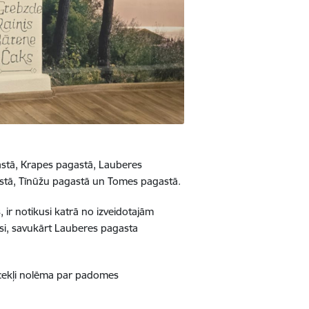
astā, Krapes pagastā, Lauberes
stā, Tīnūžu pagastā un Tomes pagastā.
ir notikusi katrā no izveidotajām
si, savukārt Lauberes pagasta
locekļi nolēma par padomes