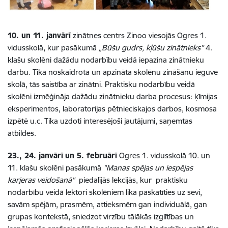
10. un 11. janvārī
zinātnes centrs Zinoo viesojās Ogres 1.
vidusskolā, kur pasākumā
„Būšu gudrs, kļūšu zinātnieks”
4.
klašu skolēni dažādu nodarbību veidā iepazina zinātnieku
darbu. Tika noskaidrota un apzināta skolēnu zināšanu ieguve
skolā, tās saistība ar zinātni. Praktisku nodarbību veidā
skolēni izmēģināja dažādu zinātnieku darba procesus: ķīmijas
eksperimentos, laboratorijas pētnieciskajos darbos, kosmosa
izpētē u.c. Tika uzdoti interesējoši jautājumi, saņemtas
atbildes.
23., 24. janvārī
un 5. februārī
Ogres 1. vidusskolā 10. un
11. klašu skolēni pasākumā
"Manas spējas un iespējas
karjeras veidošanā"
piedalījās lekcijās, kur praktisku
nodarbību veidā lektori skolēniem lika paskatīties uz sevi,
savām spējām, prasmēm, attieksmēm gan individuālā, gan
grupas kontekstā, sniedzot virzību tālākās izglītības un