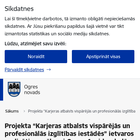
Pāriet uz lapas saturu
Sīkdatnes
Spied
lai meklētu
Enter
Lai šī tīmekļvietne darbotos, tā izmanto obligāti nepieciešamās
sīkdatnes. Ar Jūsu piekrišanu papildus šajā vietnē var tikt
izmantotas statistikas un sociālo mediju sīkdatnes.
Lūdzu, atzīmējiet savu izvēli:
Noraidīt
Apstiprināt visas
Pārvaldīt sīkdatnes
Sākums
Projekta “Karjeras atbalsts vispārējās un profesionālās izglītības
Projekta “Karjeras atbalsts vispārējās un
profesionālās izglītības iestādēs” ietvaros