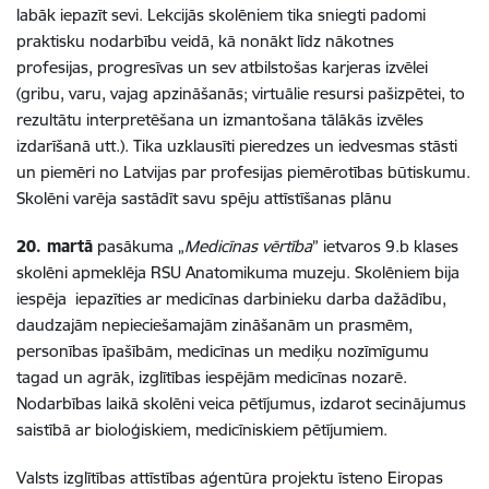
labāk iepazīt sevi. Lekcijās skolēniem tika sniegti padomi
praktisku nodarbību veidā, kā nonākt līdz nākotnes
profesijas, progresīvas un sev atbilstošas karjeras izvēlei
(gribu, varu, vajag apzināšanās; virtuālie resursi pašizpētei, to
rezultātu interpretēšana un izmantošana tālākās izvēles
izdarīšanā utt.). Tika uzklausīti pieredzes un iedvesmas stāsti
un piemēri no Latvijas par profesijas piemērotības būtiskumu.
Skolēni varēja sastādīt savu spēju attīstīšanas plānu
20. martā
pasākuma „
Medicīnas vērtība
” ietvaros 9.b klases
skolēni apmeklēja RSU Anatomikuma muzeju. Skolēniem bija
iespēja iepazīties ar medicīnas darbinieku darba dažādību,
daudzajām nepieciešamajām zināšanām un prasmēm,
personības īpašībām, medicīnas un mediķu nozīmīgumu
tagad un agrāk, izglītības iespējām medicīnas nozarē.
Nodarbības laikā skolēni veica pētījumus, izdarot secinājumus
saistībā ar bioloģiskiem, medicīniskiem pētījumiem.
Valsts izglītības attīstības aģentūra projektu īsteno Eiropas