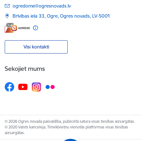
E-pasts:
ogredome@ogresnovads.lv
Brīvības iela 33, Ogre, Ogres novads, LV-5001
Visi kontakti
Sekojiet mums
© 2026 Ogres novada pašvaldība, publicētā satura visas tiesības aizsargātas.
© 2020 Valsts kanceleja, Tīmekļvietņu vienotās platformas visas tiesības
aizsargātas.