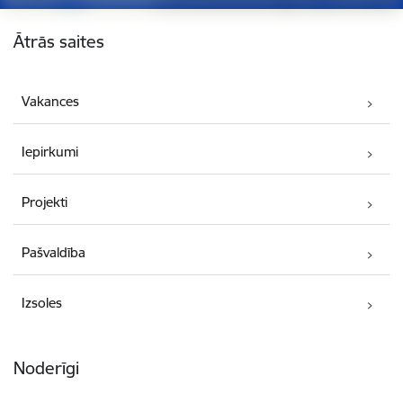
Kājene
Ātrās saites
Vakances
Iepirkumi
Projekti
Pašvaldība
Izsoles
Noderīgi