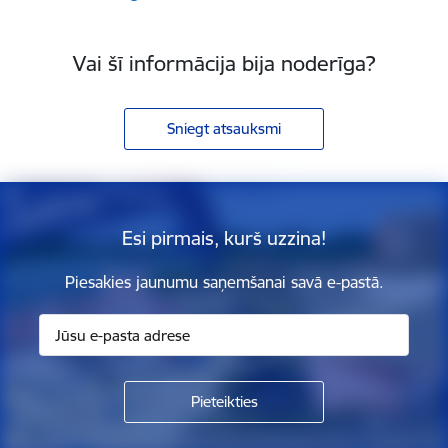
Vai šī informācija bija noderīga?
Sniegt atsauksmi
Esi pirmais, kurš uzzina!
Piesakies jaunumu saņemšanai savā e-pastā.