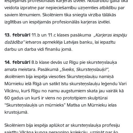
iespējamās profesionālās karjeras izvēlei. Nodarbību gaitā tika
veidota izpratne par nepieciešamību uzņemties atbildību par
saviem lēmumiem. Skolēniem tika sniegta virzība tālākās
izglītības un iespējamās profesionālās karjeras izvēlei.
13. februārī
11.b un 11.c klases pasākuma „
Karjeras iespēju
dažādība”
ietvaros apmeklēja Latvijas banku, lai iepazītu
darbu un darba vidi finanšu jomā.
14. februārī
8.b klase devās uz Rīgu pie skursteņslauķa
amata meistara. Pasākumā
„Sveiks, Skursteņslauķi!”,
s
kolēniem bija iespēja viesoties Skursteņslauķu namiņā
Mūrnieku ielā Rīgā un satikt īstu skursteņslauķu leģendu Vari
Vilcānu, kurš Rīgu no namu augstumiem skata jau vairāk kā
60 gadus un kurš ir viens no prototipiem skulptūrai
“Skursteņslauķis un mūrnieks” Matīsa un Mūrnieku ielas
krustojumā.
Skolēniem bija iespēja aplūkot ar skursteņslauķa profesiju
saistītu Vilcāna kunga personīgo kolekciju, uzzināt par šo