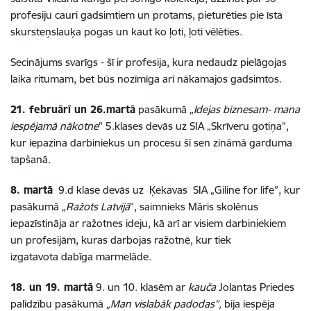
profesiju cauri gadsimtiem un protams, pieturēties pie īsta
skursteņslauķa pogas un kaut ko ļoti, ļoti vēlēties.
Secinājums svarīgs - šī ir profesija, kura nedaudz pielāgojas
laika ritumam, bet būs nozīmīga arī nākamajos gadsimtos.
21. februārī un 26.martā
pasākumā „
Idejas biznesam- mana
iespējamā nākotne
” 5.klases devās uz SIA „Skrīveru gotiņa”,
kur iepazina darbiniekus un procesu šī sen zināmā garduma
tapšanā.
8. martā
9.d klase devās uz Ķekavas SIA „Giline for life”, kur
pasākumā „
Ražots Latvijā
”, saimnieks Māris skolēnus
iepazīstināja ar ražotnes ideju, kā arī ar visiem darbiniekiem
un profesijām, kuras darbojas ražotnē, kur tiek
izgatavota dabīga marmelāde.
18. un 19. martā
9. un 10. klasēm ar
kauča
Jolantas Priedes
palīdzību pasākumā
„Man vislabāk padodas”,
bija iespēja