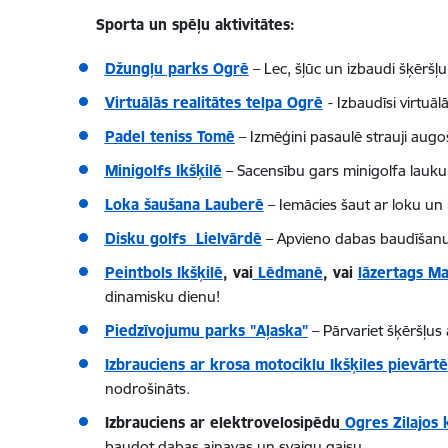
Sporta un spēļu aktivitātes:
Džungļu parks Ogrē
– Lec, šļūc un izbaudi šķēršļu
Virtuālās realitātes telpa Ogrē
- Izbaudīsi virtuāl
Padel teniss Tomē
– Izmēģini pasaulē strauji aug
Minigolfs Ikšķilē
– Sacensību gars minigolfa laukum
Loka šaušana Lauberē
– Iemācies šaut ar loku un
Disku golfs Lielvārdē
– Apvieno dabas baudīšanu a
Peintbols Ikšķilē
, vai
Lēdmanē
, vai
lāzertags Ma
dinamisku dienu!
Piedzīvojumu parks "Aļaska"
– Pārvariet šķēršļus
Izbrauciens ar krosa motociklu Ikšķiles pievārtē
nodrošināts.
Izbrauciens ar elektrovelosipēdu
Ogres Zilajos 
baudot dabas ainavas un svaigu gaisu.