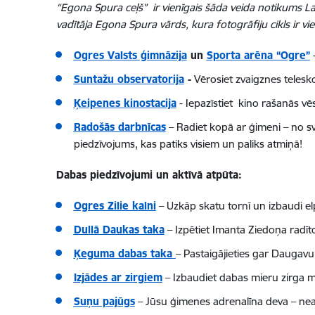
“Egona Spura ceļš” ir vienīgais šāda veida notikums La
vadītāja Egona Spura vārds, kura fotogrāfiju cikls ir vi
Ogres Valsts ģimnāzija
un
Sporta arēna “Ogre”
-
Suntažu observatorija
-
Vērosiet zvaigznes teleskop
Ķeipenes kinostacija
- Iepazīstiet kino rašanās vēs
Radošās darbnīcas
– Radiet kopā ar ģimeni – no sv
piedzīvojums, kas patiks visiem un paliks atmiņā!
Dabas piedzīvojumi un aktīvā atpūta:
Ogres Zilie kalni
– Uzkāp skatu tornī un izbaudi el
Dullā Daukas taka
– Izpētiet Imanta Ziedoņa radīto
Ķeguma dabas taka
– Pastaigājieties gar Daugavu
Izjādes ar zirgiem
– Izbaudiet dabas mieru zirga 
Suņu pajūgs
– Jūsu ģimenes adrenalīna deva – nea