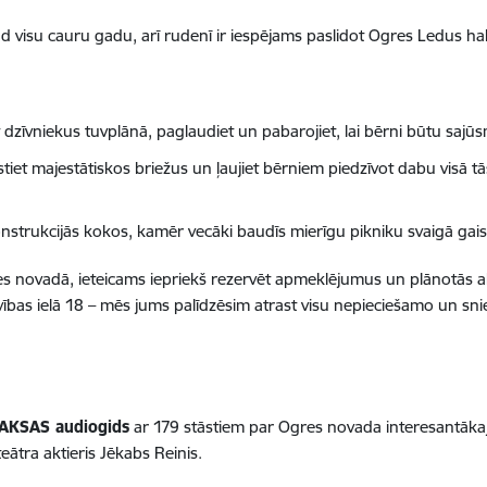
ad visu cauru gadu, arī rudenī ir iespējams paslidot Ogres Ledus hal
t dzīvniekus tuvplānā, paglaudiet un pabarojiet, lai bērni būtu sa
tiet majestātiskos briežus un ļaujiet bērniem piedzīvot dabu visā 
onstrukcijās kokos, kamēr vecāki baudīs mierīgu pikniku svaigā gais
 novadā, ieteicams iepriekš rezervēt apmeklējumus un plānotās akti
vības ielā 18 – mēs jums palīdzēsim atrast visu nepieciešamo un sni
KSAS audiogids
ar 179 stāstiem par Ogres novada interesantāka
ātra aktieris Jēkabs Reinis.