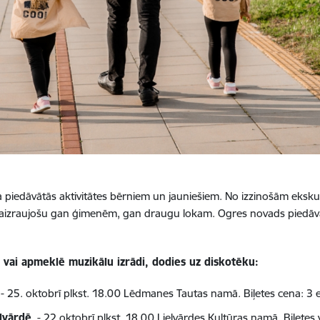
vada piedāvātās aktivitātes bērniem un jauniešiem. No izzinošām eks
 ko aizraujošu gan ģimenēm, gan draugu lokam. Ogres novads piedāv
vai apmeklē muzikālu izrādi, dodies uz diskotēku:
- 25. oktobrī plkst. 18.00 Lēdmanes Tautas namā. Biļetes cena: 3 e
elvārdē
- 22.oktobrī plkst. 18.00 Lielvārdes Kultūras namā. Biļetes 