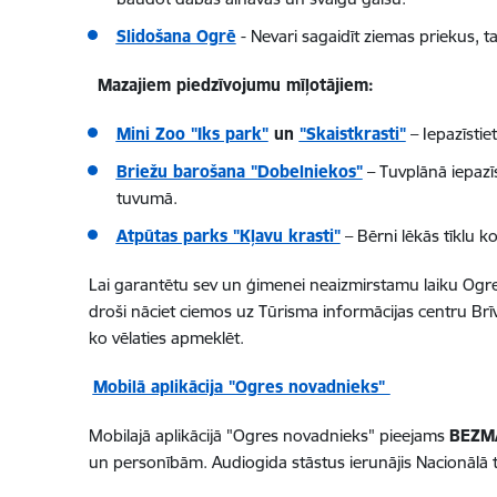
Slidošana Ogrē
- Nevari sagaidīt ziemas priekus, t
Mazajiem piedzīvojumu mīļotājiem:
Mini Zoo "Iks park"
un
"Skaistkrasti"
– Iepazīstie
Briežu barošana "Dobelniekos"
– Tuvplānā iepazīs
tuvumā.
Atpūtas parks "Kļavu krasti"
– Bērni lēkās tīklu k
Lai garantētu sev un ģimenei neaizmirstamu laiku Ogres
droši nāciet ciemos uz Tūrisma informācijas centru Brī
ko vēlaties apmeklēt.
Mobilā aplikācija "Ogres novadnieks"
Mobilajā aplikācijā "Ogres novadnieks" pieejams
BEZMA
un personībām. Audiogida stāstus ierunājis Nacionālā te