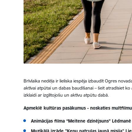
Brīvlaika nedēļa ir lieliska iespēja izbaudīt Ogres no
aktīvai atpūtai un dabas baudīšanai – šeit atradīsiet
izklaidi ar izglītojošu un aktīvu atpūtu dabā.
Apmeklē kultūras pasākumus - noskaties multfilmu 
Animācijas filma “Meitene dzinējsuns” Lēdmanē
Muzikālā izrāde "Ķepu patruļas jaunā misija" Li