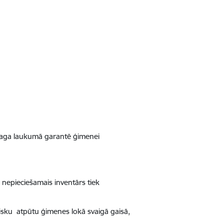
ertaga laukumā garantē ģimenei
 nepieciešamais inventārs tiek
tisku atpūtu ģimenes lokā svaigā gaisā,