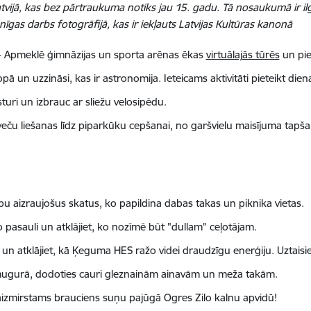
tvijā, kas bez pārtraukuma notiks jau 15. gadu. Tā nosaukumā ir i
enīgas darbs fotogrāfijā, kas ir iekļauts Latvijas Kultūras kanonā
 Apmeklē ģimnāzijas un sporta arēnas ēkas
virtuālajās tūrēs
un pie
ā un uzzināsi, kas ir astronomija. Ieteicams aktivitāti pieteikt dien
turi un izbrauc ar sliežu velosipēdu.
eču liešanas līdz piparkūku cepšanai, no garšvielu maisījuma tapša
pu aizraujošus skatus, ko papildina dabas takas un piknika vietas.
 pasauli un atklājiet, ko nozīmē būt "dullam" ceļotājam.
 un atklājiet, kā Ķeguma HES ražo videi draudzīgu enerģiju. Uztaisie
mugurā, dodoties cauri gleznainām ainavām un meža takām.
izmirstams brauciens suņu pajūgā Ogres Zilo kalnu apvidū!