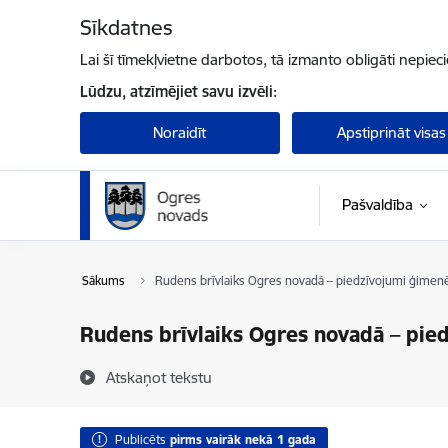
Pāriet uz lapas saturu
Sīkdatnes
Lai šī tīmekļvietne darbotos, tā izmanto obligāti nepiec
Lūdzu, atzīmējiet savu izvēli:
Noraidīt
Apstiprināt visas
Pašvaldība
Sākums
Rudens brīvlaiks Ogres novadā – piedzīvojumi ģimen
Rudens brīvlaiks Ogres novadā – pie
Atskaņot tekstu
Publicēts
pirms vairāk nekā 1 gada