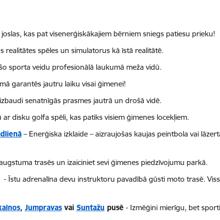
 joslas, kas pat visenerģiskākajiem bērniem sniegs patiesu prieku!
ās realitātes spēles un simulatorus kā īstā realitātē.
ošo sporta veidu profesionālā laukumā meža vidū.
ā garantēs jautru laiku visai ģimenei!
 izbaudi senatnīgās prasmes jautrā un drošā vidē.
r disku golfa spēli, kas patiks visiem ģimenes locekļiem.
dlienā
– Enerģiska izklaide – aizraujošas kaujas peintbola vai lāz
 augstuma trasēs un izaiciniet sevi ģimenes piedzīvojumu parkā.
- Īstu adrenalīna devu instruktoru pavadībā gūsti moto trasē. Viss
kalnos
,
Jumpravas
vai
Suntažu
pusē
- Izmēģini mierīgu, bet spor