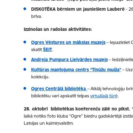
DISKOTĒKA bērniem un jauniešiem Lauberē
- 26
brīva.
Izzinošas un radošas aktivitātes:
Ogres Vēstures un mākslas muzejs
– Iepazīstiet 
skatīt
ŠEIT
.
Andreja Pumpura Lielvārdes muzejs
– Iedziļiniet
Kultūras mantojuma centrs “Tīnūžu muiža”
– Uzzi
kolekciju.
Ogres Centrālā bibliotēka
– Atklāj tehnoloģiju b
bibliotēku vari apskatīt telpas
virtuālajā tūrē
.
28. oktobrī bibliotēkas konferenču zālē no plkst. 
laikā notiks foto kluba “Ogre” biedru gadskārtējā izstād
Latvijas un kaimiņvalstīm.