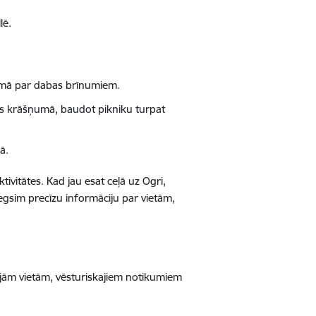
lē.
jūsmā par dabas brīnumiem.
tās krāšņumā, baudot pikniku turpat
ā.
vitātes. Kad jau esat ceļā uz Ogri,
egsim precīzu informāciju par vietām,
jām vietām, vēsturiskajiem notikumiem