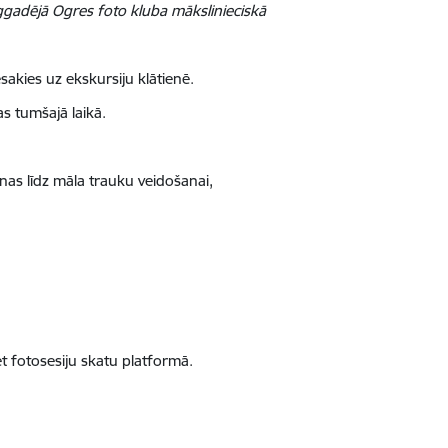
lggadējā Ogres foto kluba mākslinieciskā
sakies uz ekskursiju klātienē.
as tumšajā laikā.
nas līdz māla trauku veidošanai,
t fotosesiju skatu platformā.