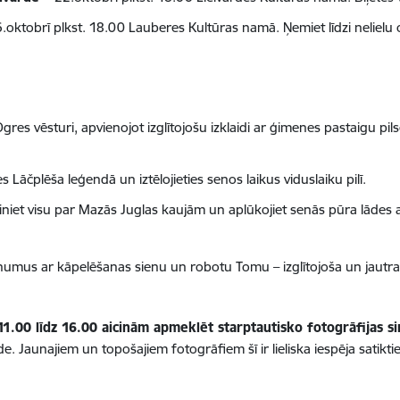
.oktobrī plkst. 18.00 Lauberes Kultūras namā. Ņemiet līdzi nelielu c
Ogres vēsturi, apvienojot izglītojošu izklaidi ar ģimenes pastaigu pi
ies Lāčplēša leģendā un iztēlojieties senos laikus viduslaiku pilī.
niet visu par Mazās Juglas kaujām un aplūkojiet senās pūra lādes a
rīnumus ar kāpelēšanas sienu un robotu Tomu – izglītojoša un jautr
11.00 līdz 16.00 aicinām apmeklēt starptautisko fotogrāfijas s
e. Jaunajiem un topošajiem fotogrāfiem šī ir lieliska iespēja satikti