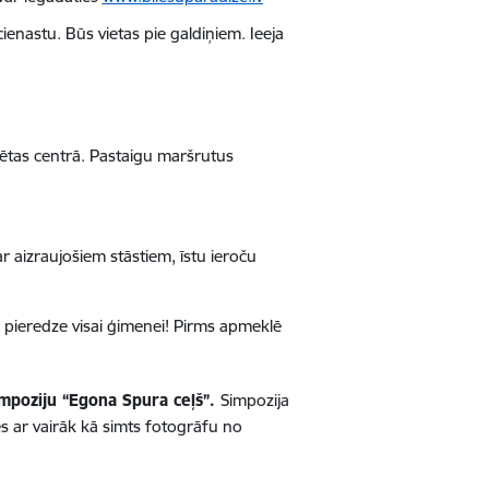
ienastu. Būs vietas pie galdiņiem. Ieeja
lsētas centrā. Pastaigu maršrutus
r aizraujošiem stāstiem, īstu ieroču
a pieredze visai ģimenei! Pirms apmeklē
impoziju “Egona Spura ceļš”.
Simpozija
es ar vairāk kā simts fotogrāfu no