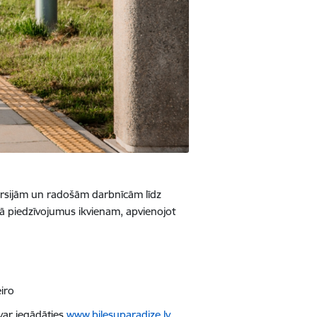
kursijām un radošām darbnīcām līdz
ā piedzīvojumus ikvienam, apvienojot
iro
var iegādāties
www.bilesuparadize.lv