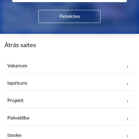
Kājene
Ātrās saites
Vakances
Iepirkumi
Projekti
Pašvaldība
Izsoles