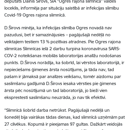
deputāts Dainis Širovs, SIA “Ogres rajona slimnīca” valdes
loceklis, informēja par situāciju saistībā ar infekcijas slimību
Covid-19 Ogres rajona slimnīcā.
D.Širovs minēja, ka infekcijas slimība Ogres novadā nav
pazudusi, bet ir samazinājusies – pagājušajā nedēļā no
veiktajiem testiem 13 % pozitīvas atradnes. Pie Ogres rajona
slimnīcas Slimnīcas ielā 2 darbu turpina koronavīrusa SARS-
COV-2 noteikšanas mobilās laboratorijas analīžu nodošanas
punkts. D.Širovs norādīja, ka šobrīd, lai vērstos laboratorijā, ir
nepieciešams ģimenes ārsta nosūtījums, ja tāda nav, tad
pašam ir jāmaksā par analīzes veikšanu, tomēr aizdomu par
saslimšanu gadījumā D.Širovs iesaka vērsties pie ģimenes
ārsta pēc nosūtījumā un tad laboratorijā, jo bieži vien
eksprestesti saslimšanu neuzrāda, jo nav tik efektīvi.
“Slimnīcā šobrīd darba netrūkst. Pagājušajā nedēļā un
šonedēļ bija vairākas tādas dienas, kad slimnīcā uzņēmām pat
27 cilvēkus. Kopumā ir pieejamas 97 gultas. Dažkārt veidojās