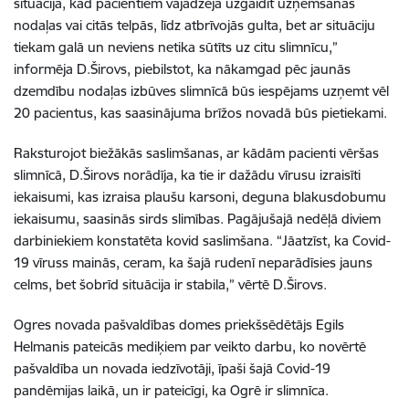
situācija, kad pacientiem vajadzēja uzgaidīt uzņemšanas
nodaļas vai citās telpās, līdz atbrīvojās gulta, bet ar situāciju
tiekam galā un neviens netika sūtīts uz citu slimnīcu,”
informēja D.Širovs, piebilstot, ka nākamgad pēc jaunās
dzemdību nodaļas izbūves slimnīcā būs iespējams uzņemt vēl
20 pacientus, kas saasinājuma brīžos novadā būs pietiekami.
Raksturojot biežākās saslimšanas, ar kādām pacienti vēršas
slimnīcā, D.Širovs norādīja, ka tie ir dažādu vīrusu izraisīti
iekaisumi, kas izraisa plaušu karsoni, deguna blakusdobumu
iekaisumu, saasinās sirds slimības. Pagājušajā nedēļā diviem
darbiniekiem konstatēta kovid saslimšana. “Jāatzīst, ka Covid-
19 vīruss mainās, ceram, ka šajā rudenī neparādīsies jauns
celms, bet šobrīd situācija ir stabila,” vērtē D.Širovs.
Ogres novada pašvaldības domes priekšsēdētājs Egils
Helmanis pateicās mediķiem par veikto darbu, ko novērtē
pašvaldība un novada iedzīvotāji, īpaši šajā Covid-19
pandēmijas laikā, un ir pateicīgi, ka Ogrē ir slimnīca.