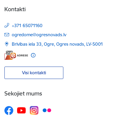
Kontakti
+371 65071160
E-pasts:
ogredome@ogresnovads.lv
Brīvības iela 33, Ogre, Ogres novads, LV-5001
Visi kontakti
Sekojiet mums