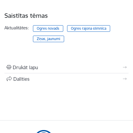
Saistītas tēmas
Aktualitātes:
Ogres novads
Ogres rajona slimnīca
Ziņas, jaunumi
Drukāt lapu
Dalīties