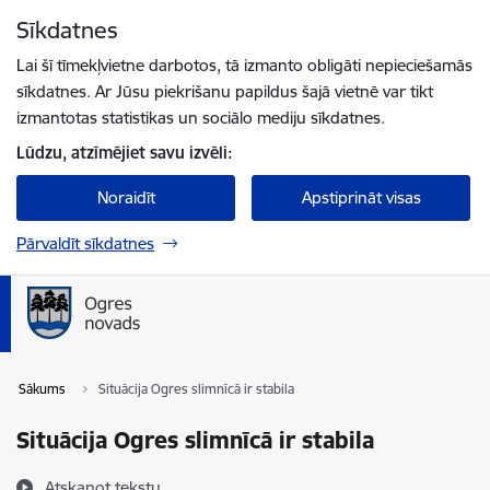
Pāriet uz lapas saturu
Sīkdatnes
Spied
lai meklētu
Enter
Lai šī tīmekļvietne darbotos, tā izmanto obligāti nepieciešamās
sīkdatnes. Ar Jūsu piekrišanu papildus šajā vietnē var tikt
izmantotas statistikas un sociālo mediju sīkdatnes.
Lūdzu, atzīmējiet savu izvēli:
Noraidīt
Apstiprināt visas
Pārvaldīt sīkdatnes
Sākums
Situācija Ogres slimnīcā ir stabila
Situācija Ogres slimnīcā ir stabila
Atskaņot tekstu