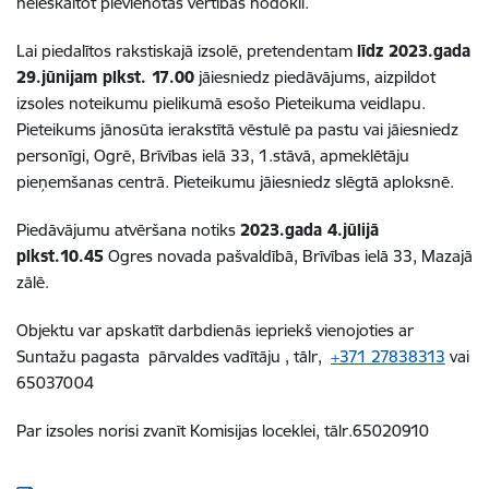
neieskaitot pievienotās vērtības nodokli.
Lai piedalītos rakstiskajā izsolē, pretendentam
līdz 2023.gada
29.jūnijam plkst. 17.00
jāiesniedz piedāvājums, aizpildot
izsoles noteikumu pielikumā esošo Pieteikuma veidlapu.
Pieteikums jānosūta ierakstītā vēstulē pa pastu vai jāiesniedz
personīgi, Ogrē, Brīvības ielā 33, 1.stāvā, apmeklētāju
pieņemšanas centrā. Pieteikumu jāiesniedz slēgtā aploksnē.
Piedāvājumu atvēršana notiks
2023.gada 4.jūlijā
plkst.10.45
Ogres novada pašvaldībā, Brīvības ielā 33, Mazajā
zālē.
Objektu var apskatīt darbdienās iepriekš vienojoties ar
Suntažu pagasta pārvaldes vadītāju , tālr,
+371 27838313
vai
65037004
Par izsoles norisi zvanīt Komisijas loceklei, tālr.65020910