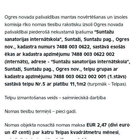
Ogres novada pašvaldības mantas novērtēšanas un izsoles
komisija rīko nomas tiesību
rakstisku izsoli
Ogres novada
pašvaldībai piederošā nekustamā īpašuma
“Suntažu
sanatorijas internātskola”, Suntaži, Suntažu pag., Ogres
nov., kadastra numurs 7488 003 0622, sastāvā esošās
ēkas ar kadastra apzīmējumu 7488 003 0622 002
(internāts), adrese - “Suntažu sanatorijas internātskola”,
Suntaži, Suntažu pag., Ogres nov., telpu grupas ar
kadastra apzīmējumu 7488 003 0622 002 001 (1.stāvs)
sastāvā telpu Nr.5 ar platību 11,1m2
(turpmāk – Telpas).
Telpu izmantošanas veids – saimnieciskā darbība
Nomas tiesību termiņš – pieci gadi.
Nomas objekta nosacītā nomas maksa
EUR 2,47 (divi euro
un 47 centi)
par katru Telpas kvadrātmetru mēnesī
,