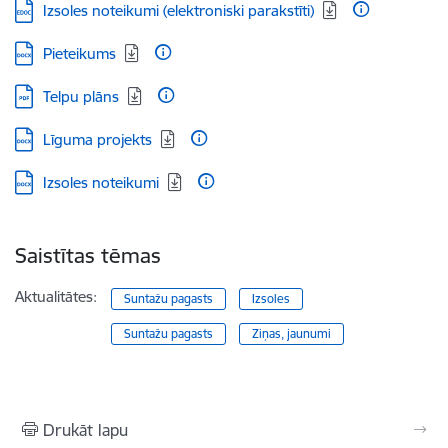
Lejupielādēt:
Izsoles noteikumi (elektroniski parakstīti)
Lejupielādēt:
Pieteikums
Lejupielādēt:
Telpu plāns
Lejupielādēt:
Līguma projekts
Lejupielādēt:
Izsoles noteikumi
Saistītas tēmas
Aktualitātes:
Suntažu pagasts
Izsoles
Suntažu pagasts
Ziņas, jaunumi
Drukāt lapu