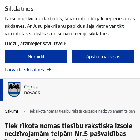
Pāriet uz lapas saturu
Sīkdatnes
Spied
lai meklētu
Enter
Lai šī tīmekļvietne darbotos, tā izmanto obligāti nepieciešamās
sīkdatnes. Ar Jūsu piekrišanu papildus šajā vietnē var tikt
izmantotas statistikas un sociālo mediju sīkdatnes.
Lūdzu, atzīmējiet savu izvēli:
Noraidīt
Apstiprināt visas
Pārvaldīt sīkdatnes
Sākums
Tiek rīkota nomas tiesību rakstiska izsole nedzīvojamām telpām N
Tiek rīkota nomas tiesību rakstiska izsole
nedzīvojamām telpām Nr.5 pašvaldības