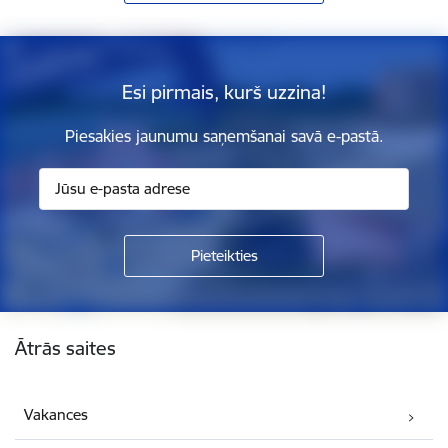
Esi pirmais, kurš uzzina!
Piesakies jaunumu saņemšanai savā e-pastā.
Kājene
Ātrās saites
Vakances