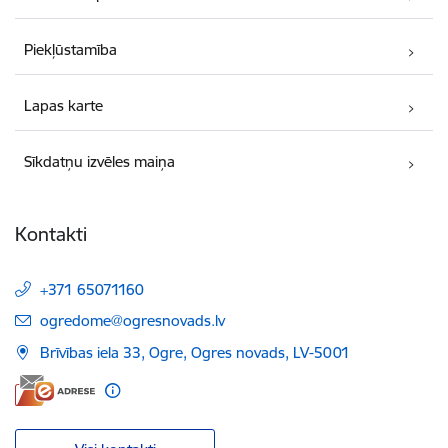
Piekļūstamība
Lapas karte
Sīkdatņu izvēles maiņa
Kontakti
+371 65071160
E-pasts:
ogredome@ogresnovads.lv
Brīvības iela 33, Ogre, Ogres novads, LV-5001