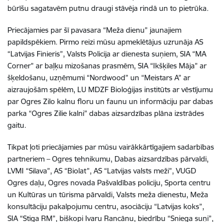
būrīšu sagatavēm putnu draugi stāvēja rindā un to pietrūka.
Priecājamies par šī pavasara “Meža dienu” jaunajiem
papildspēkiem. Pirmo reizi mūsu apmeklētājus uzrunāja AS
“Latvijas Finieris”, Valsts Policija ar dienesta suņiem, SIA “MA
Corner” ar baļķu mizošanas prasmēm, SIA “Ikšķiles Māja” ar
šķeldošanu, uzņēmumi “Nordwood” un “Meistars A” ar
aizraujošām spēlēm, LU MDZF Bioloģijas institūts ar vēstījumu
par Ogres Zilo kalnu floru un faunu un informāciju par dabas
parka “Ogres Zilie kalni” dabas aizsardzības plāna izstrādes
gaitu.
Tikpat ļoti priecājamies par mūsu vairākkārtīgajiem sadarbības
partneriem – Ogres tehnikumu, Dabas aizsardzības pārvaldi,
LVMI “Silava”, AS “Biolat”, AS “Latvijas valsts meži”, VUGD
Ogres daļu, Ogres novada Pašvaldības policiju, Sporta centru
un Kultūras un tūrisma pārvaldi, Valsts meža dienestu, Meža
konsultāciju pakalpojumu centru, asociāciju “Latvijas koks”,
SIA “Stiga RM”, biškopi Ivaru Rancānu, biedrību “Sniega suņi”,