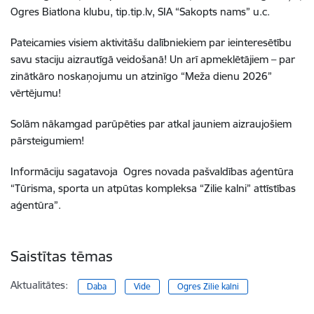
Ogres Biatlona klubu, tip.tip.lv, SIA “Sakopts nams” u.c.
Pateicamies visiem aktivitāšu dalībniekiem par ieinteresētību
savu staciju aizrautīgā veidošanā! Un arī apmeklētājiem – par
zinātkāro noskaņojumu un atzinīgo “Meža dienu 2026”
vērtējumu!
Solām nākamgad parūpēties par atkal jauniem aizraujošiem
pārsteigumiem!
Informāciju sagatavoja
Ogres novada pašvaldības aģentūra
“Tūrisma, sporta un atpūtas kompleksa “Zilie kalni” attīstības
aģentūra”.
Saistītas tēmas
Aktualitātes:
Daba
Vide
Ogres Zilie kalni