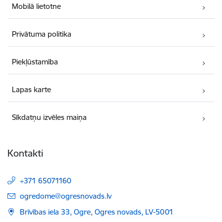
Mobilā lietotne
Privātuma politika
Piekļūstamība
Lapas karte
Sīkdatņu izvēles maiņa
Kontakti
+371 65071160
E-pasts:
ogredome@ogresnovads.lv
Brīvības iela 33, Ogre, Ogres novads, LV-5001