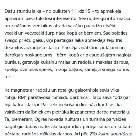
Dažu stundu laikā – no pulksten 11 līdz 15 – to apmeklēja
apmēram pieci tūkstoši interesentu. Sev noderīgu informāciju
un zināšanas vienlaikus atrada vairāku paaudžu cilvēki –
vecāki un vecvecāki šurp nāca kopā ar bērniem. Saelpojoties
svaigo priežu gaisu, viņi pastaigas laikā apmeklēja teju trīs
desmitus aizraujošu staciju. Priecēja zinātkārie jautājumi un
darbīgais noskaņojums – bērni kopā ar pieaugušajiem nagloja
būrīšus, gatavoja kukaiņu mājas un radošus mākslas darbus,
spēlēja izzinošas spēles, mizoja baļķus, samīļoja sniega suņus
u.c.
Kā magnēts ar radošu un rotaļīgu gaisotni pie sevis vilka
“Stigu RM” pārstāvošā “Smaidu darbnīca”. Taču sava “odziņa”
bija katrai stacijai. Par lielo piekrišanu liecināja kaut tas, ka
vairākiem dalībniekiem pietrūka līdzpaņemto darba materiālu.
Tā, piemēram, Ogres novada Kultūras un tūrisma pārvaldes
bagātīgie dabas materiālu krājumi līdz pēdējai sūnai un kokam
pārtapa radošos mākslas darbos. Arī pēc
Zilo kalnu aģentūras