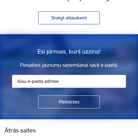
Sniegt atsauksmi
Esi pirmais, kurš uzzina!
Piesakies jaunumu saņemšanai savā e-pastā.
Kājene
Ātrās saites