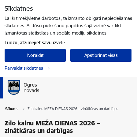
Pāriet uz lapas saturu
Sīkdatnes
Spied
lai meklētu
Enter
Lai šī tīmekļvietne darbotos, tā izmanto obligāti nepieciešamās
sīkdatnes. Ar Jūsu piekrišanu papildus šajā vietnē var tikt
izmantotas statistikas un sociālo mediju sīkdatnes.
Lūdzu, atzīmējiet savu izvēli:
Noraidīt
Apstiprināt visas
Pārvaldīt sīkdatnes
Sākums
Zilo kalnu MEŽA DIENAS 2026 – zinātkāras un darbīgas
Zilo kalnu MEŽA DIENAS 2026 –
zinātkāras un darbīgas