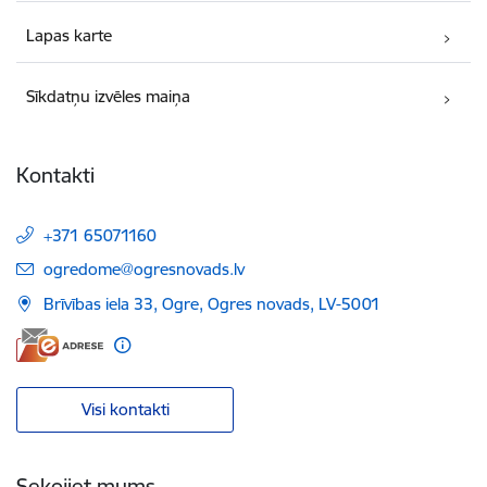
Lapas karte
Sīkdatņu izvēles maiņa
Kontakti
+371 65071160
E-pasts:
ogredome@ogresnovads.lv
Brīvības iela 33, Ogre, Ogres novads, LV-5001
Visi kontakti
Sekojiet mums