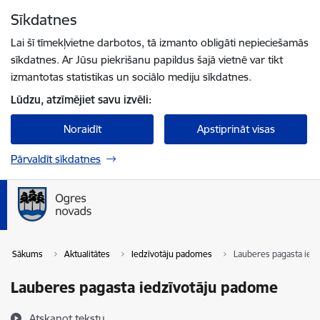
Pāriet uz lapas saturu
Sīkdatnes
Spied
lai meklētu
Enter
Lai šī tīmekļvietne darbotos, tā izmanto obligāti nepieciešamās
sīkdatnes. Ar Jūsu piekrišanu papildus šajā vietnē var tikt
izmantotas statistikas un sociālo mediju sīkdatnes.
Lūdzu, atzīmējiet savu izvēli:
Noraidīt
Apstiprināt visas
Pārvaldīt sīkdatnes
Sākums
Aktualitātes
Iedzīvotāju padomes
Lauberes pagasta ied
Lauberes pagasta iedzīvotāju padome
Atskaņot tekstu