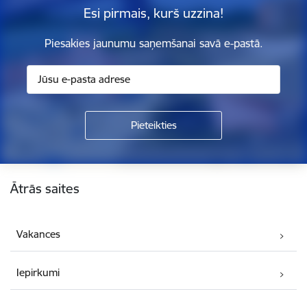
Esi pirmais, kurš uzzina!
Piesakies jaunumu saņemšanai savā e-pastā.
Kājene
Ātrās saites
Vakances
Iepirkumi