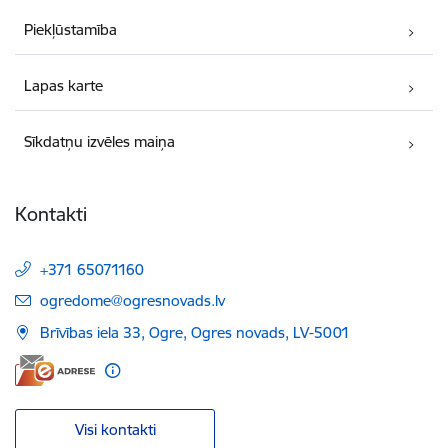
Piekļūstamība
Lapas karte
Sīkdatņu izvēles maiņa
Kontakti
+371 65071160
E-pasts:
ogredome@ogresnovads.lv
Brīvības iela 33, Ogre, Ogres novads, LV-5001
Visi kontakti