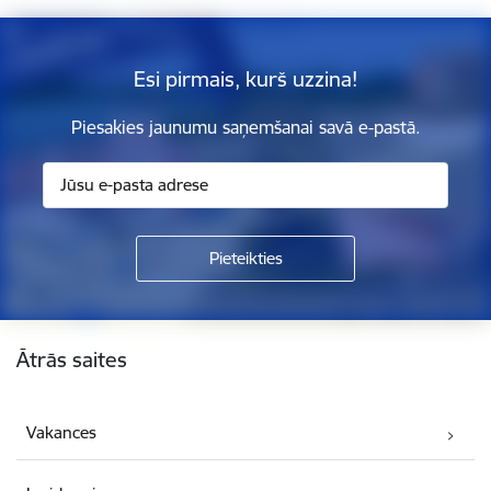
Esi pirmais, kurš uzzina!
Piesakies jaunumu saņemšanai savā e-pastā.
Kājene
Ātrās saites
Vakances