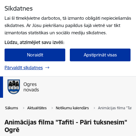
Pāriet uz lapas saturu
Sīkdatnes
Spied
lai meklētu
Enter
Lai šī tīmekļvietne darbotos, tā izmanto obligāti nepieciešamās
sīkdatnes. Ar Jūsu piekrišanu papildus šajā vietnē var tikt
izmantotas statistikas un sociālo mediju sīkdatnes.
Lūdzu, atzīmējiet savu izvēli:
Noraidīt
Apstiprināt visas
Pārvaldīt sīkdatnes
Sākums
Aktualitātes
Notikumu kalendārs
Animācijas filma "Tafit
Animācijas filma "Tafiti - Pāri tuksnesim"
Ogrē