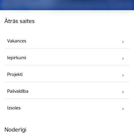
Kājene
Ātrās saites
Vakances
Iepirkumi
Projekti
Pašvaldība
Izsoles
Noderīgi