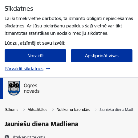
Pāriet uz lapas saturu
Sīkdatnes
Spied
lai meklētu
Enter
Lai šī tīmekļvietne darbotos, tā izmanto obligāti nepieciešamās
sīkdatnes. Ar Jūsu piekrišanu papildus šajā vietnē var tikt
izmantotas statistikas un sociālo mediju sīkdatnes.
Lūdzu, atzīmējiet savu izvēli:
Noraidīt
Apstiprināt visas
Pārvaldīt sīkdatnes
Sākums
Aktualitātes
Notikumu kalendārs
Jauniešu diena Madlie
Jauniešu diena Madlienā
Atskaņot tekstu