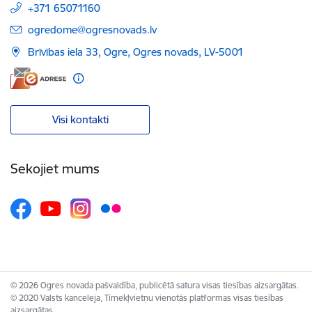
+371 65071160
E-pasts:
ogredome@ogresnovads.lv
Brīvības iela 33, Ogre, Ogres novads, LV-5001
Visi kontakti
Sekojiet mums
© 2026 Ogres novada pašvaldība, publicētā satura visas tiesības aizsargātas.
© 2020 Valsts kanceleja, Tīmekļvietņu vienotās platformas visas tiesības
aizsargātas.