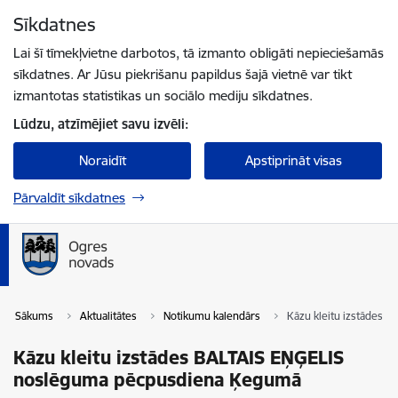
Pāriet uz lapas saturu
Sīkdatnes
Spied
lai meklētu
Enter
Lai šī tīmekļvietne darbotos, tā izmanto obligāti nepieciešamās
sīkdatnes. Ar Jūsu piekrišanu papildus šajā vietnē var tikt
izmantotas statistikas un sociālo mediju sīkdatnes.
Lūdzu, atzīmējiet savu izvēli:
Noraidīt
Apstiprināt visas
Pārvaldīt sīkdatnes
Sākums
Aktualitātes
Notikumu kalendārs
Kāzu kleitu izstādes
Kāzu kleitu izstādes BALTAIS EŅĢELIS
noslēguma pēcpusdiena Ķegumā