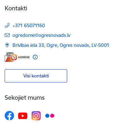
Kontakti
+371 65071160
E-pasts:
ogredome@ogresnovads.lv
Brīvības iela 33, Ogre, Ogres novads, LV-5001
Visi kontakti
Sekojiet mums