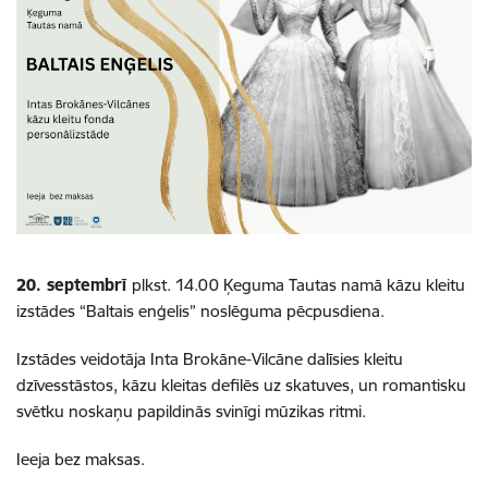
20. septembrī
plkst. 14.00 Ķeguma Tautas namā k
āzu kleitu
izstādes “Baltais enģelis” noslēguma pēcpusdiena.
Izstādes veidotāja Inta Brokāne-Vilcāne dalīsies kleitu
dzīvesstāstos, kāzu kleitas defilēs uz skatuves, un romantisku
svētku noskaņu papildinās svinīgi mūzikas ritmi.
Ieeja bez maksas.