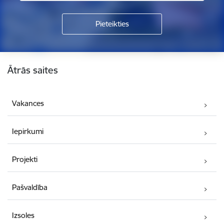
Kājene
Ātrās saites
Vakances
Iepirkumi
Projekti
Pašvaldība
Izsoles