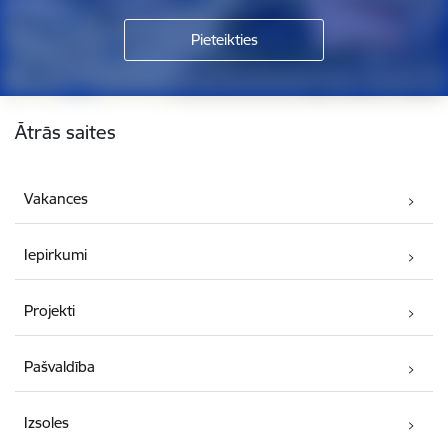
Kājene
Ātrās saites
Vakances
Iepirkumi
Projekti
Pašvaldība
Izsoles