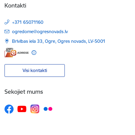
Kontakti
+371 65071160
E-pasts:
ogredome@ogresnovads.lv
Brīvības iela 33, Ogre, Ogres novads, LV-5001
Visi kontakti
Sekojiet mums