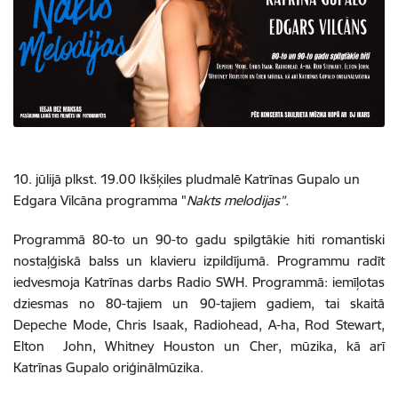
10. jūlijā plkst. 19.00 Ikšķiles pludmalē Katrīnas Gupalo un
Edgara Vilcāna programma "
Nakts melodijas”.
Programmā 80-to un 90-to gadu spilgtākie hiti romantiski
nostaļģiskā balss un klavieru izpildījumā. Programmu radīt
iedvesmoja Katrīnas darbs Radio SWH. Programmā: iemīļotas
dziesmas no 80-tajiem un 90-tajiem gadiem, tai skaitā
Depeche Mode, Chris Isaak, Radiohead, A-ha, Rod Stewart,
Elton John, Whitney Houston un Cher, mūzika, kā arī
Katrīnas Gupalo oriģinālmūzika.