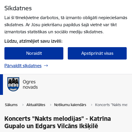
Pāriet uz lapas saturu
Sīkdatnes
Spied
lai meklētu
Enter
Lai šī tīmekļvietne darbotos, tā izmanto obligāti nepieciešamās
sīkdatnes. Ar Jūsu piekrišanu papildus šajā vietnē var tikt
izmantotas statistikas un sociālo mediju sīkdatnes.
Lūdzu, atzīmējiet savu izvēli:
Noraidīt
Apstiprināt visas
Pārvaldīt sīkdatnes
Sākums
Aktualitātes
Notikumu kalendārs
Koncerts "Nakts melodi
Koncerts "Nakts melodijas" - Katrīna
Gupalo un Edgars Vilcāns Ikšķilē