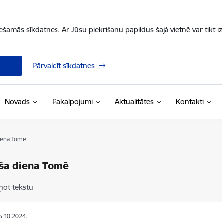
iešamās sīkdatnes. Ar Jūsu piekrišanu papildus šajā vietnē var tikt i
Pārvaldīt sīkdatnes
Novads
Pakalpojumi
Aktualitātes
Kontakti
iena Tomē
ša diena Tomē
ņot tekstu
15.10.2024.