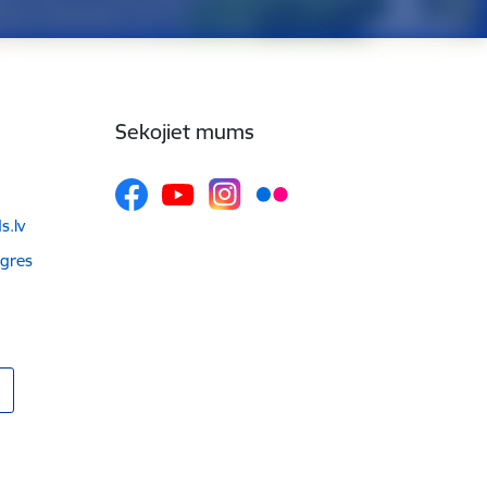
Sekojiet mums
.lv
Ogres