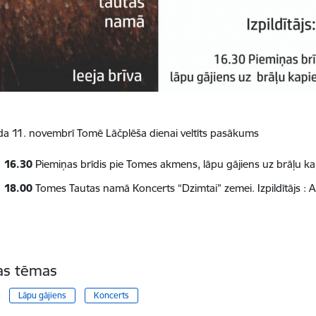
da 11. novembrī Tomē
Lāčplēša dienai veltīts pasākums
. 16.30
Piemiņas brīdis pie Tomes akmens, lāpu gājiens uz brāļu ka
. 18.00
Tomes Tautas namā
Koncerts “Dzimtai” zemei.
Izpildītājs :
tas tēmas
Lāpu gājiens
Koncerts