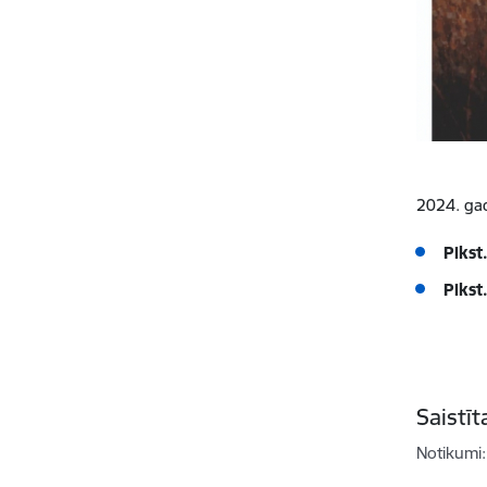
2024. ga
Plkst
Plkst
Saistī
Notikumi: