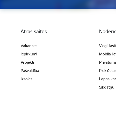
Kājene
Ātrās saites
Noderīg
Vakances
Viegli lasī
Iepirkumi
Mobilā li
Projekti
Privātuma
Pašvaldība
Piekļūsta
Izsoles
Lapas kar
Sīkdatņu 