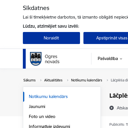
Pāriet uz lapas saturu
Sīkdatnes
Lai šī tīmekļvietne darbotos, tā izmanto obligāti nepiec
Lūdzu, atzīmējiet savu izvēli:
Noraidīt
Apstiprināt visas
Pašvaldība
Sākums
Aktualitātes
Notikumu kalendārs
Lāčplēša d
Lāčplē
Notikumu kalendārs
Jaunumi
Atska
Foto un video
Publicēts: 
Informatīvie izdevumi