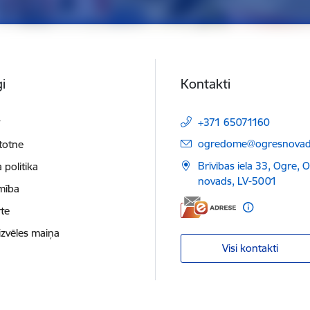
i
Kontakti
t
+371 65071160
E-pasts:
ogredome@ogresnovads
etotne
Brīvības iela 33, Ogre, 
 politika
novads, LV-5001
mība
te
izvēles maiņa
Visi kontakti