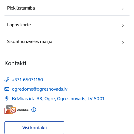
Piekļūstamība
Lapas karte
Sīkdatņu izvēles maiņa
Kontakti
+371 65071160
E-pasts:
ogredome@ogresnovads.lv
Brīvības iela 33, Ogre, Ogres novads, LV-5001
Visi kontakti