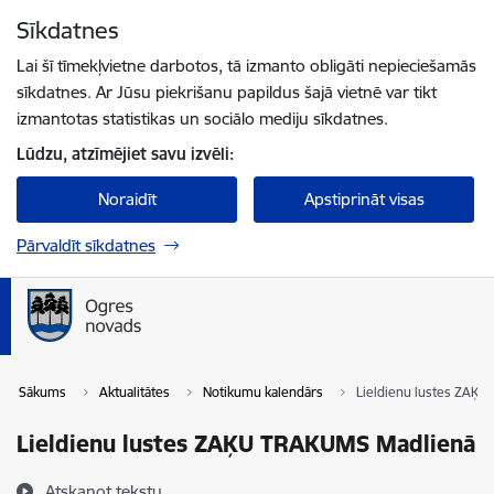
Pāriet uz lapas saturu
Sīkdatnes
Spied
lai meklētu
Enter
Lai šī tīmekļvietne darbotos, tā izmanto obligāti nepieciešamās
sīkdatnes. Ar Jūsu piekrišanu papildus šajā vietnē var tikt
izmantotas statistikas un sociālo mediju sīkdatnes.
Lūdzu, atzīmējiet savu izvēli:
Noraidīt
Apstiprināt visas
Pārvaldīt sīkdatnes
Sākums
Aktualitātes
Notikumu kalendārs
Lieldienu lustes ZAĶ
Lieldienu lustes ZAĶU TRAKUMS Madlienā
Atskaņot tekstu