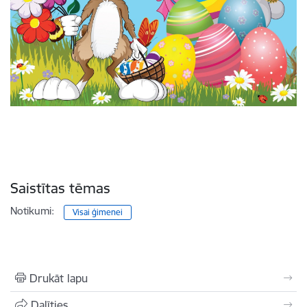
Saistītas tēmas
Notikumi:
Visai ģimenei
Drukāt lapu
Dalīties