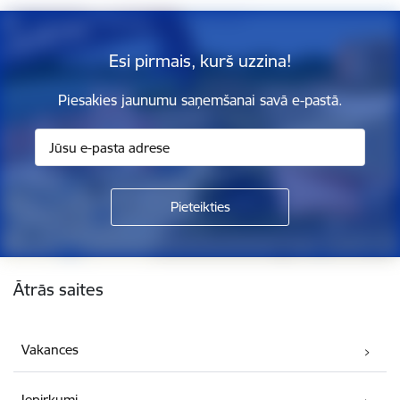
Esi pirmais, kurš uzzina!
Piesakies jaunumu saņemšanai savā e-pastā.
Kājene
Ātrās saites
Vakances
Iepirkumi