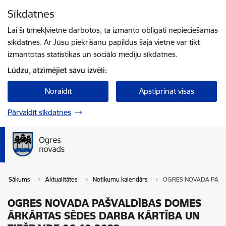
Pāriet uz lapas saturu
Sīkdatnes
Spied
lai meklētu
Enter
Lai šī tīmekļvietne darbotos, tā izmanto obligāti nepieciešamās
sīkdatnes. Ar Jūsu piekrišanu papildus šajā vietnē var tikt
izmantotas statistikas un sociālo mediju sīkdatnes.
Lūdzu, atzīmējiet savu izvēli:
Noraidīt
Apstiprināt visas
Pārvaldīt sīkdatnes
Sākums
Aktualitātes
Notikumu kalendārs
OGRES NOVADA PAŠVA
OGRES NOVADA PAŠVALDĪBAS DOMES
ĀRKĀRTAS SĒDES DARBA KĀRTĪBA UN