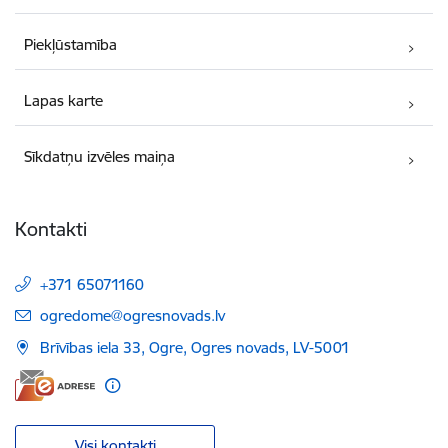
Piekļūstamība
Lapas karte
Sīkdatņu izvēles maiņa
Kontakti
+371 65071160
E-pasts:
ogredome@ogresnovads.lv
Brīvības iela 33, Ogre, Ogres novads, LV-5001
Visi kontakti