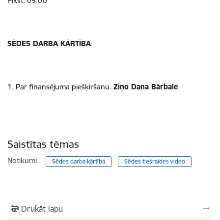
Plkst. 09:00
SĒDES DARBA KĀRTĪBA
:
1. Par finansējuma piešķiršanu.
Ziņo Dana Bārbale
Saistītas tēmas
Notikumi:
Sēdes darba kārtība
Sēdes tiešraides video
Drukāt lapu