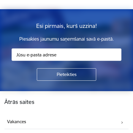
Esi pirmais, kurš uzzina!
Piesakies jaunumu saņemšanai savā e-pastā.
Kājene
Ātrās saites
Vakances