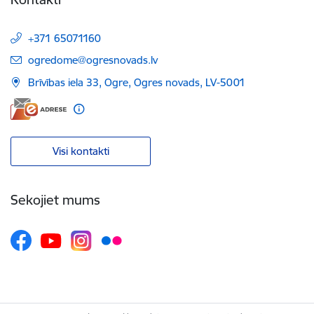
+371 65071160
E-pasts:
ogredome@ogresnovads.lv
Brīvības iela 33, Ogre, Ogres novads, LV-5001
Visi kontakti
Sekojiet mums