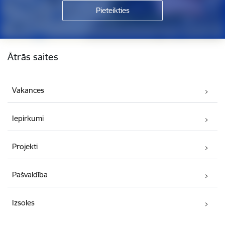
Kājene
Ātrās saites
Vakances
Iepirkumi
Projekti
Pašvaldība
Izsoles