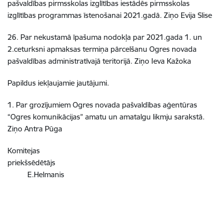
pašvaldības pirmsskolas izglītības iestādēs pirmsskolas
izglītības programmas īstenošanai 2021.gadā. Ziņo Evija Slise
26. Par nekustamā īpašuma nodokļa par 2021.gada 1. un
2.ceturksni apmaksas termiņa pārcelšanu Ogres novada
pašvaldības administratīvajā teritorijā. Ziņo Ieva Kažoka
Papildus iekļaujamie jautājumi.
1. Par grozījumiem Ogres novada pašvaldības aģentūras
“Ogres komunikācijas” amatu un amatalgu likmju sarakstā.
Ziņo Antra Pūga
Komitejas
priekšsēdētājs
E.Helmanis