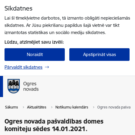
Pāriet uz lapas saturu
Sīkdatnes
Spied
lai meklētu
Enter
Lai šī tīmekļvietne darbotos, tā izmanto obligāti nepieciešamās
sīkdatnes. Ar Jūsu piekrišanu papildus šajā vietnē var tikt
izmantotas statistikas un sociālo mediju sīkdatnes.
Lūdzu, atzīmējiet savu izvēli:
Noraidīt
Apstiprināt visas
Pārvaldīt sīkdatnes
Sākums
Aktualitātes
Notikumu kalendārs
Ogres novada pašvaldī
Ogres novada pašvaldības domes
komiteju sēdes 14.01.2021.