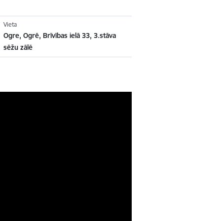
Vieta
Ogre, Ogrē, Brīvības ielā 33, 3.stāva
sēžu zālē