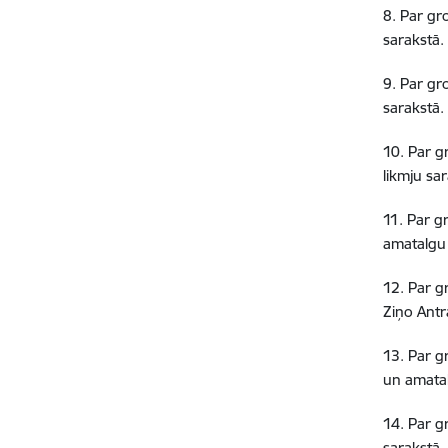
8. Par g
sarakstā.
9. Par gr
sarakstā.
10. Par g
likmju sa
11. Par g
amatalgu 
12. Par g
Ziņo Ant
13. Par 
un amatal
14. Par g
sarakstā.