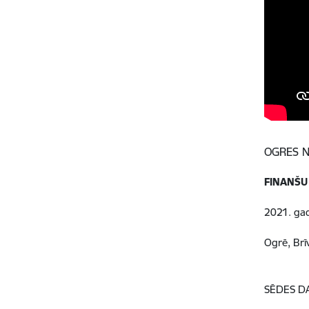
OGRES 
FINANŠU
2021. gad
Ogrē, Brī
SĒDES D