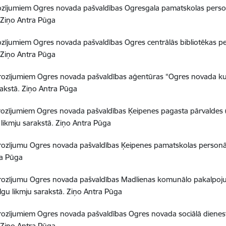
rozījumiem Ogres novada pašvaldības Ogresgala pamatskolas perso
 Ziņo Antra Pūga
ozījumiem Ogres novada pašvaldības Ogres centrālās bibliotēkas p
 Ziņo Antra Pūga
rozījumiem Ogres novada pašvaldības aģentūras “Ogres novada ku
rakstā. Ziņo Antra Pūga
rozījumiem Ogres novada pašvaldības Ķeipenes pagasta pārvaldes (
likmju sarakstā. Ziņo Antra Pūga
rozījumu Ogres novada pašvaldības Ķeipenes pamatskolas personā
ra Pūga
grozījumu Ogres novada pašvaldības Madlienas komunālo pakalpoj
gu likmju sarakstā. Ziņo Antra Pūga
rozījumiem Ogres novada pašvaldības Ogres novada sociālā dienes
 Ziņo Antra Pūga