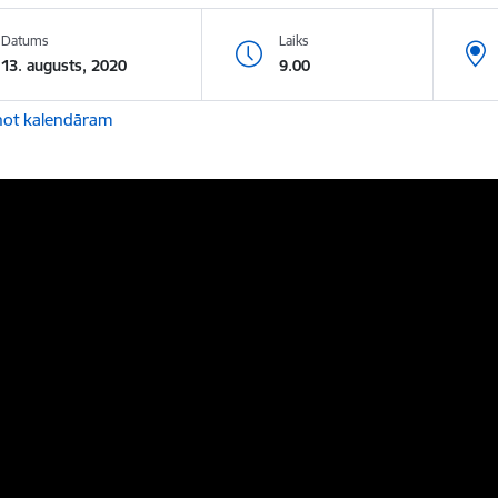
Datums
Laiks
13. augusts, 2020
9.00
not kalendāram