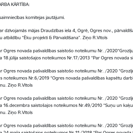
ARBA KĀRTĪBA:
saimniecības komitejas jautājumi.
ar dzīvojamās mājas Draudzības iela 4, Ogrē, Ogres nov., pārvaldīš
u atbildību “Ēku projekti & Pārvaldīšana”.
Ziņo R.Vītols
r Ogres novada pašvaldības saistošo noteikumu Nr. /2020“Grozī
 18.jūlija saistošajos noteikumos Nr.17/2013 “Par Ogres novada 
r Ogres novada pašvaldības saistošo noteikumu Nr. /2020 “Grozī
os noteikumos Nr.6/2019 “Ogres novada pašvaldības kapsētu darb
nu.
Ziņo R.Vītols
r Ogres novada pašvaldības saistošo noteikumu Nr. /2020 “Grozī
a 16.decembra saistošajos noteikumos Nr.49/2010 “Suņu un kaķu 
nu.
Ziņo R.Vītols
r Ogres novada pašvaldības saistošo noteikumu Nr. /2020 “Grozī
 24.maija saistošajos noteikumos Nr.11/2018 “Par Ogres novada t