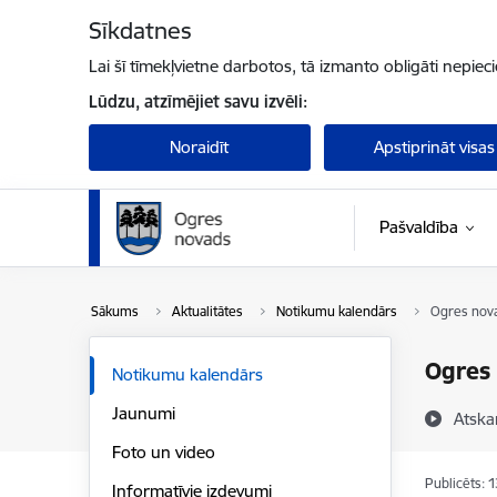
Pāriet uz lapas saturu
Sīkdatnes
Lai šī tīmekļvietne darbotos, tā izmanto obligāti nepiec
Lūdzu, atzīmējiet savu izvēli:
Noraidīt
Apstiprināt visas
Pašvaldība
Sākums
Aktualitātes
Notikumu kalendārs
Ogres nova
Ogres 
Notikumu kalendārs
Jaunumi
Atska
Foto un video
Publicēts: 
Informatīvie izdevumi