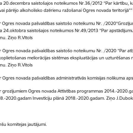
 20.decembra saistošajos noteikumos Nr.36/2012 “Par kārtību, kādā
vai pārējo alkoholisko dzērienu ražošanai Ogres novada teritorijā
r Ogres novada pašvaldības saistošo noteikumu Nr. /2020“Grozīju
a 24.oktobra saistošajos noteikumos Nr.49/2013 “Par apstādīju
nu.
Ziņo R.Vītols
r Ogres novada pašvaldības saistošo noteikumu Nr. /2020 “Par atb
oplietošanas meliorācijas sistēmas ekspluatācijas un uzturēšan
anu
.
Ziņo R.Vītols
r Ogres novada pašvaldības administratīvās komisijas nolikuma aps
r grozījumiem Ogres novada Attīstības programmas 2014.-2020.gadam
18.-2020.gadam Investīciju plānā 2018.-2020.gadam.
Ziņo J.Dubok
nšu komitejas jautājumi.