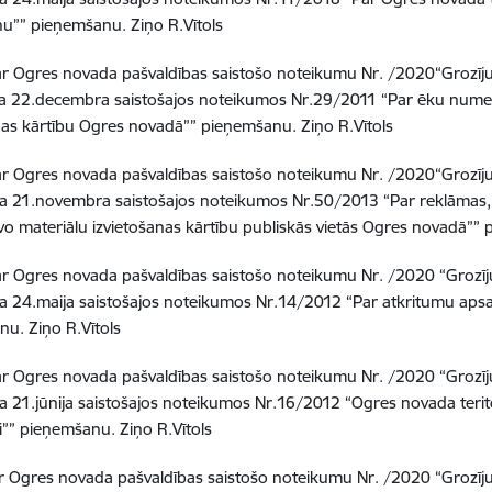
nu”” pieņemšanu.
Ziņo R.Vītols
r Ogres novada pašvaldības saistošo noteikumu Nr. /2020“Grozīj
a 22.decembra saistošajos noteikumos Nr.29/2011 “Par ēku numer
nas kārtību Ogres novadā”” pieņemšanu.
Ziņo R.Vītols
r Ogres novada pašvaldības saistošo noteikumu Nr. /2020“Grozīj
 21.novembra saistošajos noteikumos Nr.50/2013 “Par reklāmas, i
vo materiālu izvietošanas kārtību publiskās vietās Ogres novadā””
r Ogres novada pašvaldības saistošo noteikumu Nr. /2020 “Grozī
a 24.maija saistošajos noteikumos Nr.14/2012 “Par atkritumu ap
nu.
Ziņo R.Vītols
r Ogres novada pašvaldības saistošo noteikumu Nr. /2020 “Grozī
 21.jūnija saistošajos noteikumos Nr.16/2012 “Ogres novada teri
i”” pieņemšanu.
Ziņo R.Vītols
r Ogres novada pašvaldības saistošo noteikumu Nr. /2020 “Grozīj