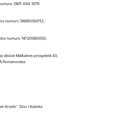
a numuru 7401 004 1079
astra numurs 74680050112,
dastra numurs 74720060050,
ma izbūve Mālkalnes prospektā 43,
 A.Romanovska
is Krusts”.
Ziņo I.Kažoka