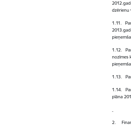
2012.gada
dzērienu 
1.11.
Pa
2013.gad
pieņemša
1.12.
Pa
nozīmes k
pieņemš
1.13.
Pa
1.14.
Pa
plāna 20
2.
Fina