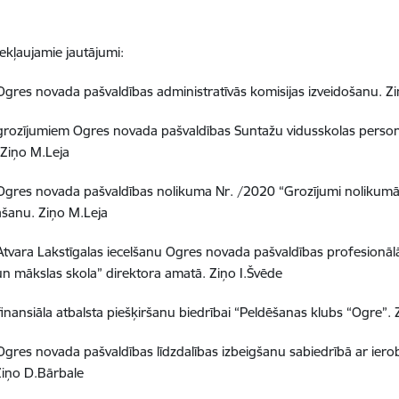
iekļaujamie jautājumi:
Ogres novada pašvaldības administratīvās komisijas izveidošanu.
Zi
grozījumiem
Ogres novada pašvaldības Suntažu vidusskolas perso
Ziņo M.Leja
Ogres novada pašvaldības nolikuma Nr. /2020 “Grozījumi nolikumā
āšanu
.
Ziņo M.Leja
Atvara Lakstīgalas iecelšanu Ogres novada pašvaldības profesionālās
n mākslas skola” direktora amatā
.
Ziņo I.Švēde
finansiāla atbalsta piešķiršanu biedrībai “Peldēšanas klubs “Ogre”
.
Ogres novada pašvaldības līdzdalības izbeigšanu sabiedrībā ar iero
Ziņo D.Bārbale