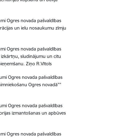
umi Ogres novada pašvaldības
ācijas un ielu nosaukumu zīmju
umi Ogres novada pašvaldības
zkārtņu, sludinājumu un citu
 pieņemšanu.
Ziņo R.Vītols
jumi Ogres novada pašvaldības
saimniekošanu Ogres novadā””
jumi Ogres novada pašvaldības
torijas izmantošanas un apbūves
umi Ogres novada pašvaldības