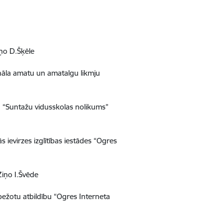
ņo D.Šķēle
nāla amatu un amatalgu likmju
 “Suntažu vidusskolas nolikums”
 ievirzes izglītības iestādes “Ogres
Ziņo I.Švēde
bežotu atbildību “Ogres Interneta