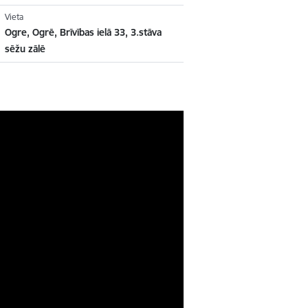
Vieta
Ogre, Ogrē, Brīvības ielā 33, 3.stāva
sēžu zālē