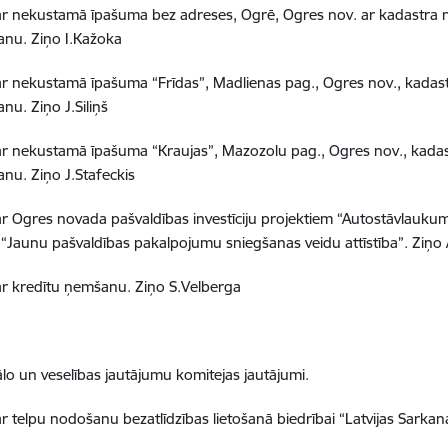
r nekustamā īpašuma bez adreses, Ogrē, Ogres nov. ar kadastr
anu.
Ziņo I.Kažoka
r nekustamā īpašuma “Frīdas”, Madlienas pag., Ogres nov., kad
anu.
Ziņo J.Siliņš
r nekustamā īpašuma “Kraujas”, Mazozolu pag., Ogres nov., ka
anu.
Ziņo J.Stafeckis
r Ogres novada pašvaldības investīciju projektiem “Autostāvlauku
“Jaunu pašvaldības pakalpojumu sniegšanas veidu attīstība”.
Ziņo
ar kredītu ņemšanu
.
Ziņo S.Velberga
ālo un veselības jautājumu komitejas jautājumi.
r telpu nodošanu bezatlīdzības lietošanā biedrībai “Latvijas Sarkana