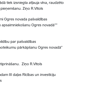
 tiek izsniegta atļauja vīna, raudzēto
”” pieņemšanu.
Ziņo R.Vītols
mi Ogres novada pašvaldības
mu apsaimniekošanu Ogres novadā””
ildību par pašvaldības
as noteikumu pārkāpšanu Ogres novadā”
tiprināšanu.
Ziņo R.Vītols
 III daļas Rīcības un investīciju
s