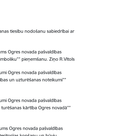
anas tiesību nodošanu sabiedrībai ar
jums Ogres novada pašvaldības
simboliku”” pieņemšanu.
Ziņo R.Vītols
jumi Ogres novada pašvaldības
ības un uzturēšanas noteikumi””
jumi Ogres novada pašvaldības
turēšanas kārtība Ogres novadā””
jums Ogres novada pašvaldības
eritorijas kopšanu un būvju