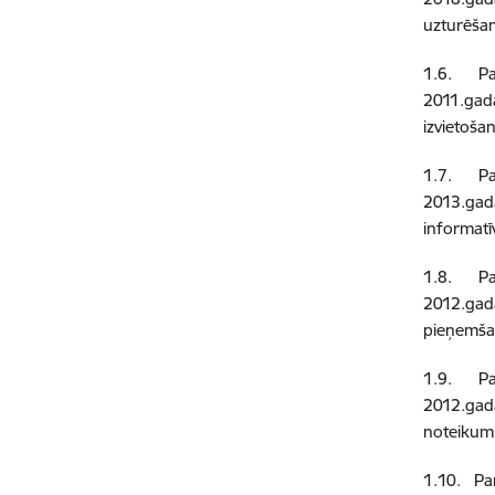
uzturēša
1.6.
Pa
2011.gad
izvietoša
1.7.
Pa
2013.gada
informatī
1.8.
Pa
2012.gad
pieņemša
1.9.
Pa
2012.gada
noteikum
1.10.
Pa