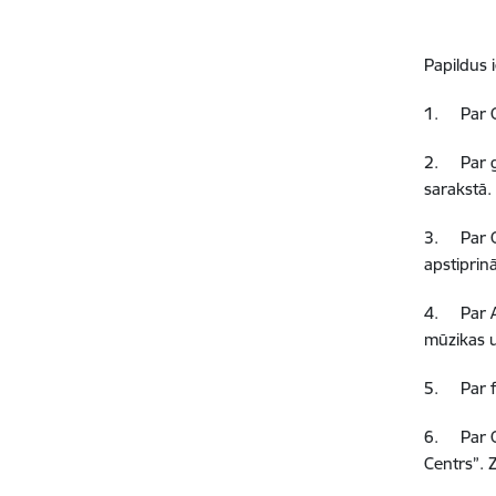
Papildus 
1.
Par 
2.
Par 
sarakstā.
3.
Par 
apstiprin
4.
Par 
mūzikas u
5.
Par 
6.
Par 
Centrs”
.