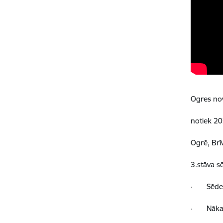
Ogres no
notiek 20
Ogrē, Brīv
3.stāva s
·
Sēde
·
Nāka