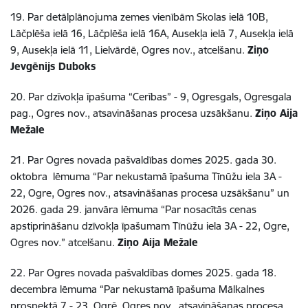
19. Par detālplānojuma zemes vienībām Skolas ielā 10B,
Lāčplēša ielā 16, Lāčplēša ielā 16A, Ausekļa ielā 7, Ausekļa ielā
9, Ausekļa ielā 11, Lielvārdē, Ogres nov., atcelšanu.
Ziņo
Jevgēnijs Duboks
20. Par dzīvokļa īpašuma “Cerības” - 9, Ogresgals, Ogresgala
pag., Ogres nov., atsavināšanas procesa uzsākšanu.
Ziņo Aija
Mežale
21. Par Ogres novada pašvaldības domes 2025. gada 30.
oktobra lēmuma “Par nekustamā īpašuma Tīnūžu iela 3A -
22, Ogre, Ogres nov., atsavināšanas procesa uzsākšanu” un
2026. gada 29. janvāra lēmuma “Par nosacītās cenas
apstiprināšanu dzīvokļa īpašumam Tīnūžu iela 3A - 22, Ogre,
Ogres nov.” atcelšanu.
Ziņo Aija Mežale
22. Par Ogres novada pašvaldības domes 2025. gada 18.
decembra lēmuma “Par nekustamā īpašuma Mālkalnes
prospektā 7 - 23, Ogrē, Ogres nov., atsavināšanas procesa