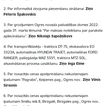
2. Par informatīvā ziņojuma pieņemšanu zināšanai.
Ziņo
Pēteris Špakovskis
3. Par grozījumiem Ogres novada pašvaldības domes 2022.
gada 31. marta lēmumā “Par maksas noteikšanu par paraksta
apliecināšanu”.
Ziņo Nikolajs Sapožņikovs
4. Par transportlīdzekļu - traktora DT-75, ekskavatora EO
3323A, automašīnas HYUNDAI TRAJET, automašīnas FORD
RANGER, pašizgāzēja MAZ 5551, traktora MTZ-50L,
atsavināšanas procesa uzsākšanu.
Ziņo Inga Elme
5. Par nosacītās cenas apstiprināšanu nekustamajam
īpašumam “Pagrabs”, Ķeipenes pag., Ogres nov..
Ziņo Vilnis
Sirsonis
6. Par nosacītās cenas apstiprināšanu nekustamajam
īpašumam Smilšu ielā 8, Birzgalē, Birzgales pag., Ogres nov..