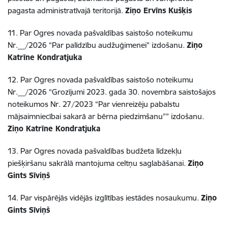
pagasta administratīvajā teritorijā.
Ziņo Ervīns Kušķis
11. Par Ogres novada pašvaldības saistošo noteikumu
Nr.__/2026 “Par palīdzību audžuģimenei” izdošanu.
Ziņo
Katrīne Kondratjuka
12. Par Ogres novada pašvaldības saistošo noteikumu
Nr.__/2026 “Grozījumi 2023. gada 30. novembra saistošajos
noteikumos Nr. 27/2023 “Par vienreizēju pabalstu
mājsaimniecībai sakarā ar bērna piedzimšanu”” izdošanu.
Ziņo Katrīne Kondratjuka
13. Par Ogres novada pašvaldības budžeta līdzekļu
piešķiršanu sakrālā mantojuma celtņu saglabāšanai.
Ziņo
Gints Sīviņš
14. Par vispārējās vidējās izglītības iestādes nosaukumu.
Ziņo
Gints Sīviņš