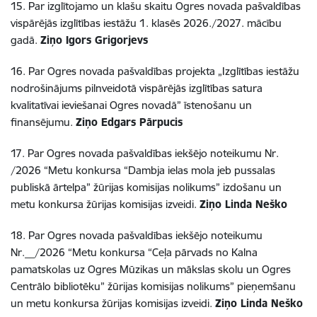
15. Par izglītojamo un klašu skaitu Ogres novada pašvaldības
vispārējās izglītības iestāžu 1. klasēs 2026./2027. mācību
gadā.
Ziņo Igors Grigorjevs
16. Par Ogres novada pašvaldības projekta „Izglītības iestāžu
nodrošinājums pilnveidotā vispārējās izglītības satura
kvalitatīvai ieviešanai Ogres novadā” īstenošanu un
finansējumu.
Ziņo Edgars Pārpucis
17. Par Ogres novada pašvaldības iekšējo noteikumu Nr.
/2026 “Metu konkursa “Dambja ielas mola jeb pussalas
publiskā ārtelpa” žūrijas komisijas nolikums” izdošanu un
metu konkursa žūrijas komisijas izveidi.
Ziņo Linda Neško
18. Par Ogres novada pašvaldības iekšējo noteikumu
Nr.__/2026 “Metu konkursa “Ceļa pārvads no Kalna
pamatskolas uz Ogres Mūzikas un mākslas skolu un Ogres
Centrālo bibliotēku” žūrijas komisijas nolikums” pieņemšanu
un metu konkursa žūrijas komisijas izveidi.
Ziņo Linda Neško