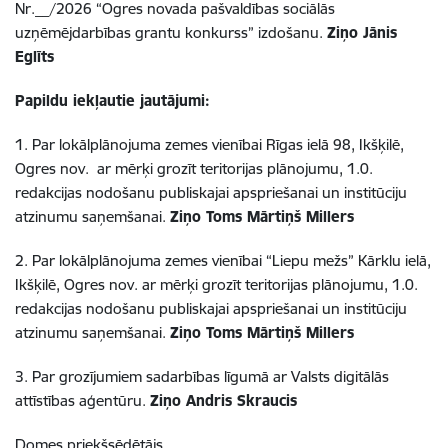
Nr.__/2026 “Ogres novada pašvaldības sociālās
uzņēmējdarbības grantu konkurss” izdošanu.
Ziņo Jānis
Eglīts
Papildu iekļautie jautājumi:
1. Par lokālplānojuma zemes vienībai Rīgas ielā 98, Ikšķilē,
Ogres nov. ar mērķi grozīt teritorijas plānojumu, 1.0.
redakcijas nodošanu publiskajai apspriešanai un institūciju
atzinumu saņemšanai.
Ziņo Toms Mārtiņš Millers
2. Par lokālplānojuma zemes vienībai “Liepu mežs” Kārklu ielā,
Ikšķilē, Ogres nov. ar mērķi grozīt teritorijas plānojumu, 1.0.
redakcijas nodošanu publiskajai apspriešanai un institūciju
atzinumu saņemšanai.
Ziņo Toms Mārtiņš Millers
3. Par grozījumiem sadarbības līgumā ar Valsts digitālās
attīstības aģentūru.
Ziņo Andris Skraucis
Domes priekšsēdētājs