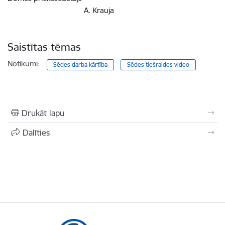
A. Krauja
Saistītas tēmas
Notikumi:
Sēdes darba kārtība
Sēdes tiešraides video
Drukāt lapu
Dalīties