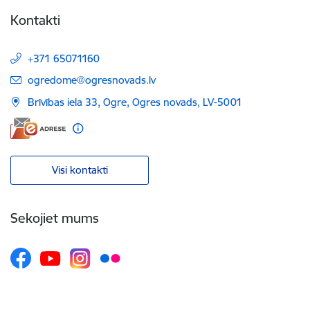
Kontakti
+371 65071160
E-pasts:
ogredome@ogresnovads.lv
Brīvības iela 33, Ogre, Ogres novads, LV-5001
Visi kontakti
Sekojiet mums