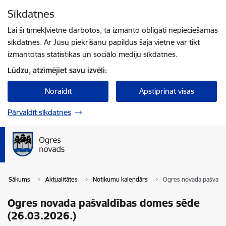
Pāriet uz lapas saturu
Sīkdatnes
Spied
lai meklētu
Enter
Lai šī tīmekļvietne darbotos, tā izmanto obligāti nepieciešamās
sīkdatnes. Ar Jūsu piekrišanu papildus šajā vietnē var tikt
izmantotas statistikas un sociālo mediju sīkdatnes.
Lūdzu, atzīmējiet savu izvēli:
Noraidīt
Apstiprināt visas
Pārvaldīt sīkdatnes
Sākums
Aktualitātes
Notikumu kalendārs
Ogres novada pašvaldī
Ogres novada pašvaldības domes sēde
(26.03.2026.)