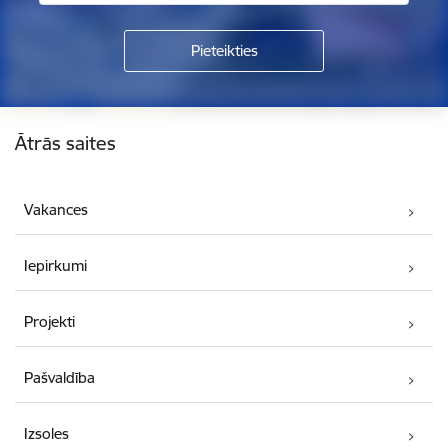
Kājene
Ātrās saites
Vakances
Iepirkumi
Projekti
Pašvaldība
Izsoles