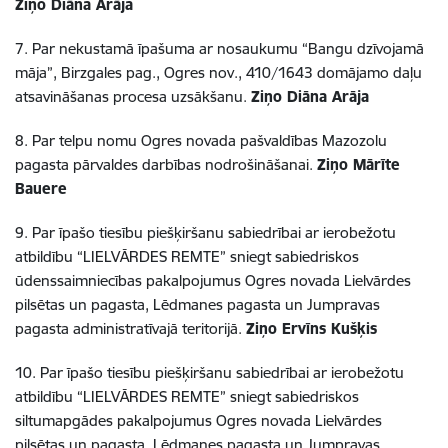
Ziņo Diāna Arāja
7. Par nekustamā īpašuma ar nosaukumu “Bangu dzīvojamā
māja”, Birzgales pag., Ogres nov., 410/1643 domājamo daļu
atsavināšanas procesa uzsākšanu.
Ziņo Diāna Arāja
8. Par telpu nomu Ogres novada pašvaldības Mazozolu
pagasta pārvaldes darbības nodrošināšanai.
Ziņo Mārīte
Bauere
9. Par īpašo tiesību piešķiršanu sabiedrībai ar ierobežotu
atbildību “LIELVĀRDES REMTE” sniegt sabiedriskos
ūdenssaimniecības pakalpojumus Ogres novada Lielvārdes
pilsētas un pagasta, Lēdmanes pagasta un Jumpravas
pagasta administratīvajā teritorijā.
Ziņo Ervīns Kušķis
10. Par īpašo tiesību piešķiršanu sabiedrībai ar ierobežotu
atbildību “LIELVĀRDES REMTE” sniegt sabiedriskos
siltumapgādes pakalpojumus Ogres novada Lielvārdes
pilsētas un pagasta, Lēdmanes pagasta un Jumpravas