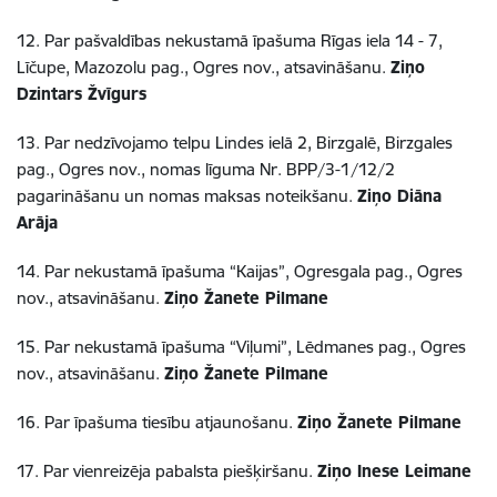
12. Par pašvaldības nekustamā īpašuma Rīgas iela 14 - 7,
Līčupe, Mazozolu pag., Ogres nov., atsavināšanu.
Ziņo
Dzintars Žvīgurs
13. Par nedzīvojamo telpu Lindes ielā 2, Birzgalē, Birzgales
pag., Ogres nov., nomas līguma Nr. BPP/3-1/12/2
pagarināšanu un nomas maksas noteikšanu.
Ziņo Diāna
Arāja
14. Par nekustamā īpašuma “Kaijas”, Ogresgala pag., Ogres
nov., atsavināšanu.
Ziņo Žanete Pilmane
15. Par nekustamā īpašuma “Viļumi”, Lēdmanes pag., Ogres
nov., atsavināšanu.
Ziņo Žanete Pilmane
16. Par īpašuma tiesību atjaunošanu.
Ziņo Žanete Pilmane
17. Par vienreizēja pabalsta piešķiršanu.
Ziņo Inese Leimane