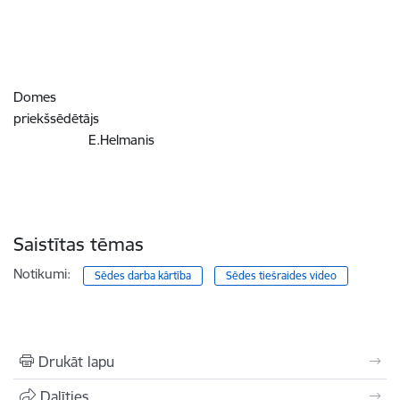
Domes
priekšsēdētājs
E.Helmanis
Saistītas tēmas
Notikumi:
Sēdes darba kārtība
Sēdes tiešraides video
Drukāt lapu
Dalīties