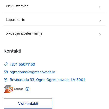
Piekļūstamība
Lapas karte
Sīkdatņu izvēles maiņa
Kontakti
+371 65071160
E-pasts:
ogredome@ogresnovads.lv
Brīvības iela 33, Ogre, Ogres novads, LV-5001
Visi kontakti