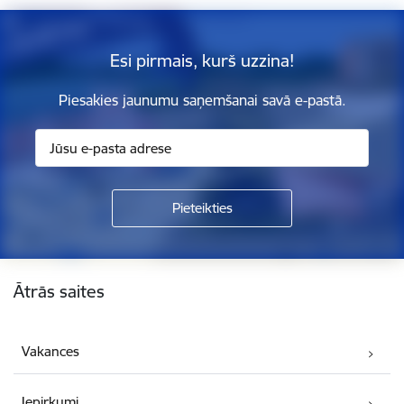
Esi pirmais, kurš uzzina!
Piesakies jaunumu saņemšanai savā e-pastā.
Kājene
Ātrās saites
Vakances
Iepirkumi