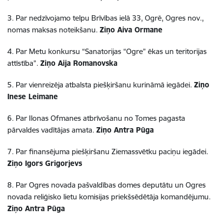
3. Par nedzīvojamo telpu Brīvības ielā 33, Ogrē, Ogres nov.,
nomas maksas noteikšanu.
Ziņo Aiva Ormane
4. Par Metu konkursu “Sanatorijas “Ogre” ēkas un teritorijas
attīstība”.
Ziņo Aija Romanovska
5. Par vienreizēja atbalsta piešķiršanu kurināmā iegādei.
Ziņo
Inese Leimane
6. Par Ilonas Ofmanes atbrīvošanu no Tomes pagasta
pārvaldes vadītājas amata.
Ziņo Antra Pūga
7. Par finansējuma piešķiršanu Ziemassvētku paciņu iegādei.
Ziņo Igors Grigorjevs
8. Par Ogres novada pašvaldības domes deputātu un Ogres
novada reliģisko lietu komisijas priekšsēdētāja komandējumu.
Ziņo Antra Pūga