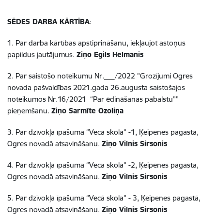
SĒDES DARBA KĀRTĪBA
:
1. Par darba kārtības apstiprināšanu, iekļaujot astoņus
papildus jautājumus.
Ziņo Egils Helmanis
2. Par saistošo noteikumu Nr.___/2022 ”Grozījumi Ogres
novada pašvaldības 2021.gada 26.augusta saistošajos
noteikumos Nr.16/2021 “Par ēdināšanas pabalstu””
pieņemšanu.
Ziņo Sarmīte Ozoliņa
3. Par dzīvokļa īpašuma “Vecā skola” -1, Ķeipenes pagastā,
Ogres novadā atsavināšanu.
Ziņo Vilnis Sirsonis
4. Par dzīvokļa īpašuma “Vecā skola” -2, Ķeipenes pagastā,
Ogres novadā atsavināšanu.
Ziņo Vilnis Sirsonis
5. Par dzīvokļa īpašuma “Vecā skola” - 3, Ķeipenes pagastā,
Ogres novadā atsavināšanu.
Ziņo Vilnis Sirsonis