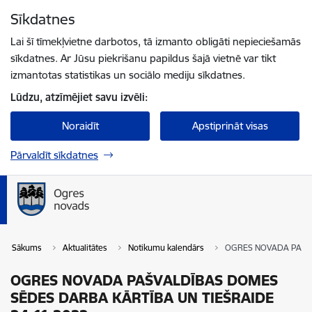
Pāriet uz lapas saturu
Sīkdatnes
Spied
lai meklētu
Enter
Lai šī tīmekļvietne darbotos, tā izmanto obligāti nepieciešamās
sīkdatnes. Ar Jūsu piekrišanu papildus šajā vietnē var tikt
izmantotas statistikas un sociālo mediju sīkdatnes.
Lūdzu, atzīmējiet savu izvēli:
Noraidīt
Apstiprināt visas
Pārvaldīt sīkdatnes
Sākums
Aktualitātes
Notikumu kalendārs
OGRES NOVADA PAŠVA
OGRES NOVADA PAŠVALDĪBAS DOMES
SĒDES DARBA KĀRTĪBA UN TIEŠRAIDE