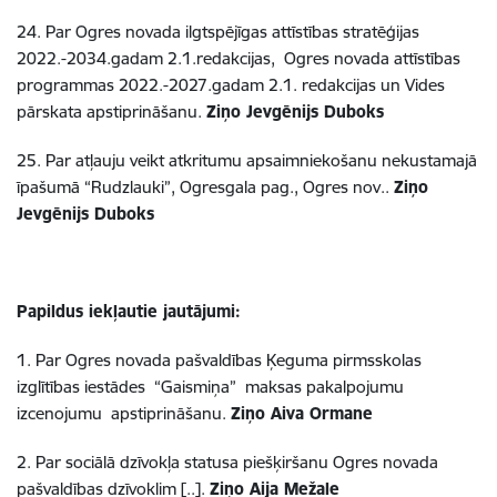
24. Par Ogres novada ilgtspējīgas attīstības stratēģijas
2022.-2034.gadam 2.1.redakcijas, Ogres novada attīstības
programmas 2022.-2027.gadam 2.1. redakcijas un Vides
pārskata apstiprināšanu.
Ziņo Jevgēnijs Duboks
25. Par atļauju veikt atkritumu apsaimniekošanu nekustamajā
īpašumā “Rudzlauki”, Ogresgala pag., Ogres nov..
Ziņo
Jevgēnijs Duboks
Papildus iekļautie jautājumi:
1. Par Ogres novada pašvaldības Ķeguma pirmsskolas
izglītības
iestādes
“Gaismiņa” maksas pakalpojumu
izcenojumu apstiprināšanu.
Ziņo Aiva Ormane
2. Par sociālā dzīvokļa statusa piešķiršanu Ogres novada
pašvaldības dzīvoklim [..].
Ziņo Aija Mežale