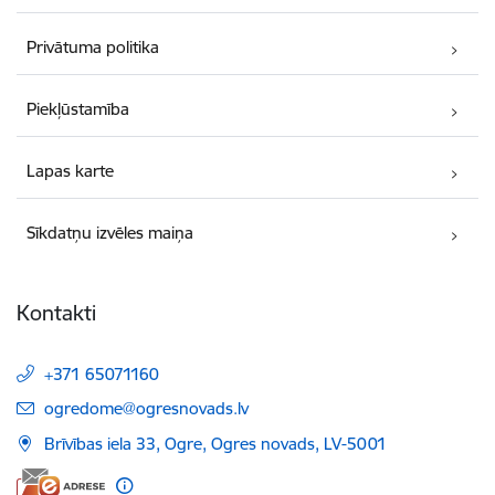
Privātuma politika
Piekļūstamība
Lapas karte
Sīkdatņu izvēles maiņa
Kontakti
+371 65071160
E-pasts:
ogredome@ogresnovads.lv
Brīvības iela 33, Ogre, Ogres novads, LV-5001