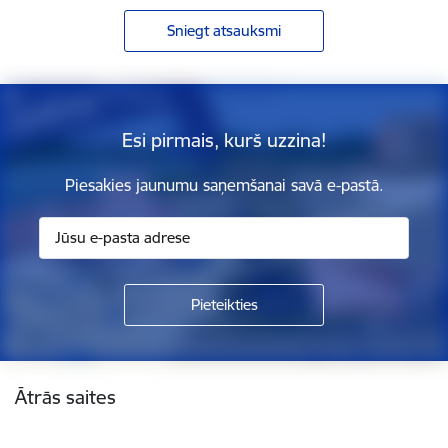
Sniegt atsauksmi
Esi pirmais, kurš uzzina!
Piesakies jaunumu saņemšanai savā e-pastā.
Kājene
Ātrās saites