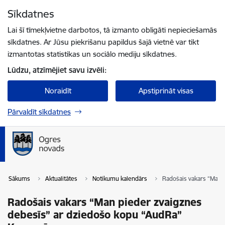
Pāriet uz lapas saturu
Sīkdatnes
Spied
lai meklētu
Enter
Lai šī tīmekļvietne darbotos, tā izmanto obligāti nepieciešamās
sīkdatnes. Ar Jūsu piekrišanu papildus šajā vietnē var tikt
izmantotas statistikas un sociālo mediju sīkdatnes.
Lūdzu, atzīmējiet savu izvēli:
Noraidīt
Apstiprināt visas
Pārvaldīt sīkdatnes
Sākums
Aktualitātes
Notikumu kalendārs
Radošais vakars “Man 
Radošais vakars “Man pieder zvaigznes
debesīs” ar dziedošo kopu “AudRa”