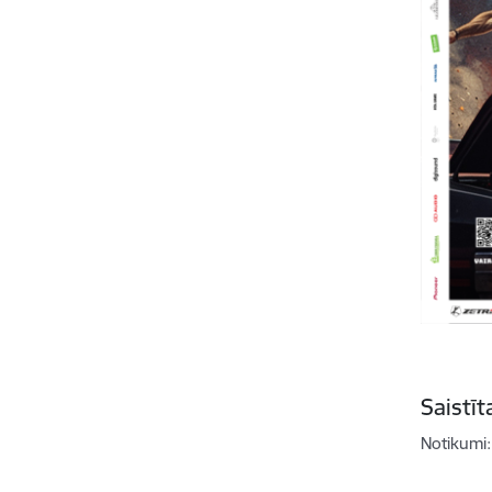
Saistī
Notikumi: