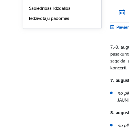
Sabiedrības līdzdalība
Iedzīvotāju padomes
Pievie
7.-8. au
pasākums,
sagaida 
koncerti.
7. augus
no pl
JAUNI
8. augus
no pl