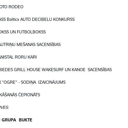
OTO RODEO
ASS Baltics AUTO DECIBELU KONKURSS
OKSS UN FUTBOLBOKSS
AUTRIŅU MEŠANAS SACENSĪBAS
ANISTAL RORU KARI
RIEDES GRILL HOUSE WAKESURF UN KANOE SACENSĪBAS
K “OGRE” - SODIŅA IZAICINĀJUMS
IKĀŠANĀS ČEPIONĀTS
VES:
0 GRUPA BUKTE