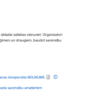
izklaide satiekas vienuviet. Organizatori
ar ģimeni un draugiem, baudot sacensību
šanas čempionāta NOLIKUMS
sta sacensību amatieriem