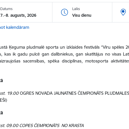
Datums
Laiks
7.–8. augusts, 2026
Visu dienu
not kalendāram
gustā
Ķeguma pludmalē sporta un izklaides festivāls “Vīru spēles 
 kas ik gadu pulcē gan dalībniekus, gan skatītājus no visas La
aizraujošas sacensības, spēka disciplīnas, motosporta aktivitā
tā
kst. 19.00
OGRES NOVADA JAUNATNES ČEMPIONĀTS PLUDMALES 
EŠI)
tā
kst. 09.00 COPES ČEMPIONĀTS NO KRASTA