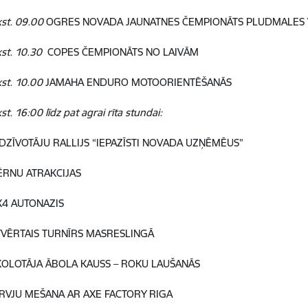
kst. 09.00
OGRES NOVADA JAUNATNES ČEMPIONĀTS PLUDMALES
kst. 10.30
COPES ČEMPIONĀTS NO LAIVĀM
kst. 10.00
JAMAHA ENDURO MOTOORIENTĒŠANĀS
st. 16:00 līdz pat agrai rīta stundai:
EDZĪVOTĀJU RALLIJS “IEPAZĪSTI NOVADA UZŅĒMĒUS”
ĒRNU ATRAKCIJAS
X4 AUTONAZIS
TVĒRTAIS TURNĪRS MASRESLINGĀ
KOLOTĀJA ĀBOLA KAUSS – ROKU LAUŠANĀS
IRVJU MEŠANA AR AXE FACTORY RIGA