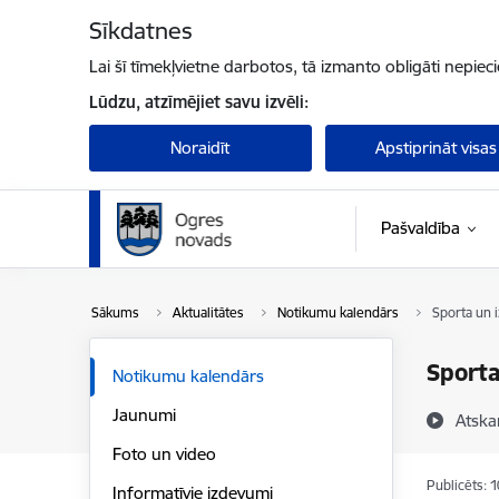
Pāriet uz lapas saturu
Sīkdatnes
Lai šī tīmekļvietne darbotos, tā izmanto obligāti nepiec
Lūdzu, atzīmējiet savu izvēli:
Noraidīt
Apstiprināt visas
Pašvaldība
Sākums
Aktualitātes
Notikumu kalendārs
Sporta un 
Sporta
Notikumu kalendārs
Jaunumi
Atska
Foto un video
Publicēts: 
Informatīvie izdevumi