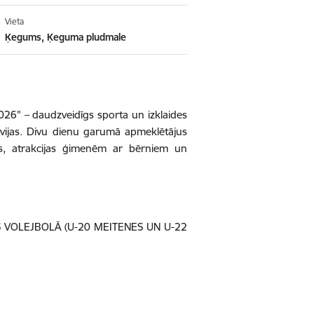
Vieta
Ķegums, Ķeguma pludmale
2026"
–
daudzveidīgs sporta un izklaides
tvijas. Divu dienu garumā apmeklētājus
tes, atrakcijas ģimenēm ar bērniem un
VOLEJBOLĀ (U-20 MEITENES UN U-22