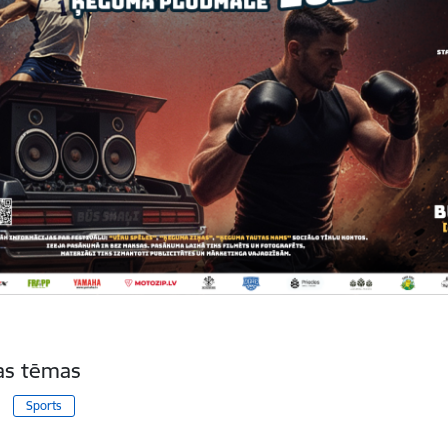
tas tēmas
Sports