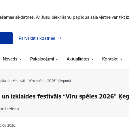
iešamās sīkdatnes. Ar Jūsu piekrišanu papildus šajā vietnē var tikt i
Pārvaldīt sīkdatnes
Novads
Pakalpojumi
Aktualitātes
Kontakti
izklaides festivāls “Vīru spēles 2026" Ķegumā
 un izklaides festivāls “Vīru spēles 2026" Ķ
ņot tekstu
10.06.2026.