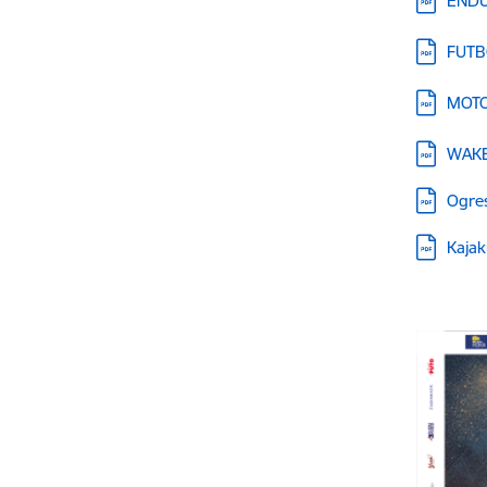
ENDU
Lejupielā
FUTB
Lejupielā
MOT
Lejupielā
WAKE
Lejupielā
Ogre
Lejupielā
Kaja