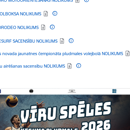
RO MOTOORIENTĒŠANĀS NOLIKUMS
dēt:
OLBOKSA NOLIKUMS
dēt:
ORODEO NOLIKUMS
dēt:
SURF SACENSĪBU NOLIKUMS
dēt:
s novada jaunatnes čempionāta pludmales volejbolā NOLIKUMS
dēt:
ku airēšanas sacensību NOLIKUMS