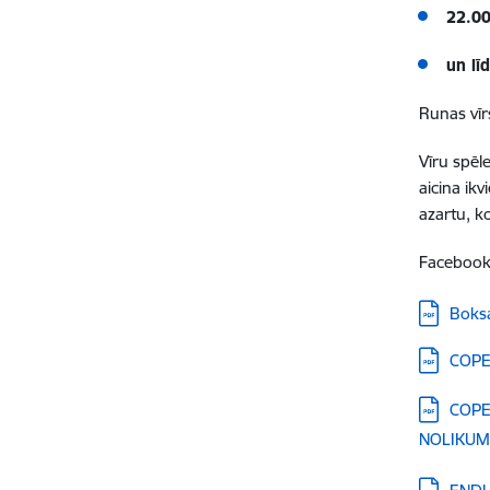
22.0
un lī
Runas vī
Vīru spēl
aicina ik
azartu, 
Facebook 
Lejupielā
Boks
Lejupielā
COPE
Lejupielā
COPE
NOLIKUM
Lejupielā