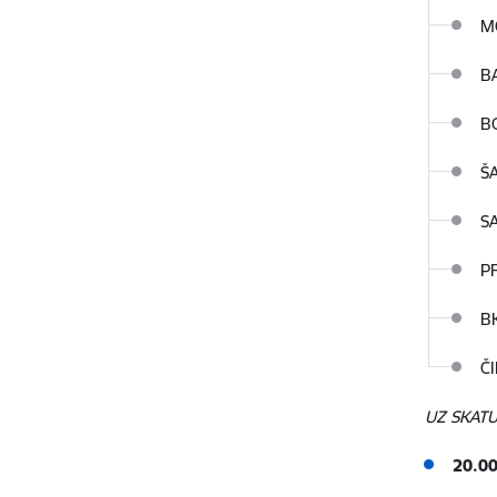
M
B
B
Š
S
P
B
Č
UZ SKATU
20.0