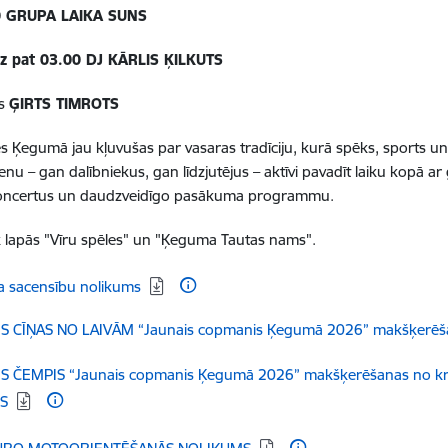
0 GRUPA LAIKA SUNS
dz pat 03.00 DJ KĀRLIS ĶILKUTS
rs
ĢIRTS TIMROTS
es Ķegumā jau kļuvušas par vasaras tradīciju, kurā spēks, sports un 
vienu
–
gan dalībniekus, gan līdzjutējus – aktīvi pavadīt laiku kopā 
koncertus un daudzveidīgo pasākuma programmu.
lapās "Vīru spēles" un "Ķeguma Tautas nams".
dēt:
a sacensību nolikums
dēt:
S CĪŅAS NO LAIVĀM “Jaunais copmanis Ķegumā 2026” makšķerē
dēt:
S ČEMPIS “Jaunais copmanis Ķegumā 2026” makšķerēšanas no kra
S
dēt: