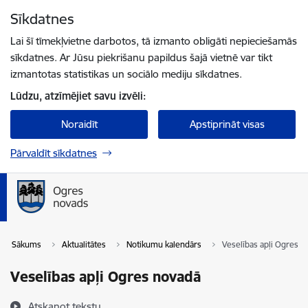
Pāriet uz lapas saturu
Sīkdatnes
Spied
lai meklētu
Enter
Lai šī tīmekļvietne darbotos, tā izmanto obligāti nepieciešamās
sīkdatnes. Ar Jūsu piekrišanu papildus šajā vietnē var tikt
izmantotas statistikas un sociālo mediju sīkdatnes.
Lūdzu, atzīmējiet savu izvēli:
Noraidīt
Apstiprināt visas
Pārvaldīt sīkdatnes
Sākums
Aktualitātes
Notikumu kalendārs
Veselības apļi Ogres n
Veselības apļi Ogres novadā
Atskaņot tekstu