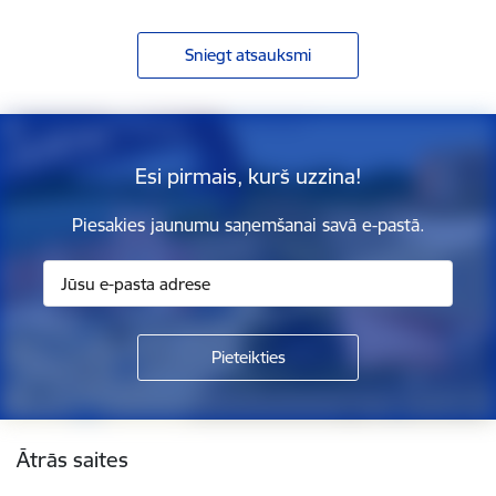
Sniegt atsauksmi
Esi pirmais, kurš uzzina!
Piesakies jaunumu saņemšanai savā e-pastā.
Kājene
Ātrās saites