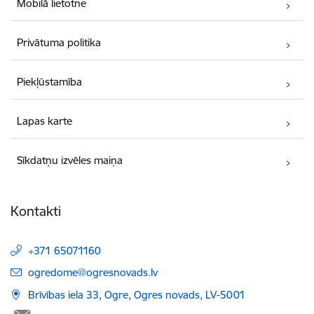
Mobilā lietotne
Privātuma politika
Piekļūstamība
Lapas karte
Sīkdatņu izvēles maiņa
Kontakti
+371 65071160
E-pasts:
ogredome@ogresnovads.lv
Brīvības iela 33, Ogre, Ogres novads, LV-5001