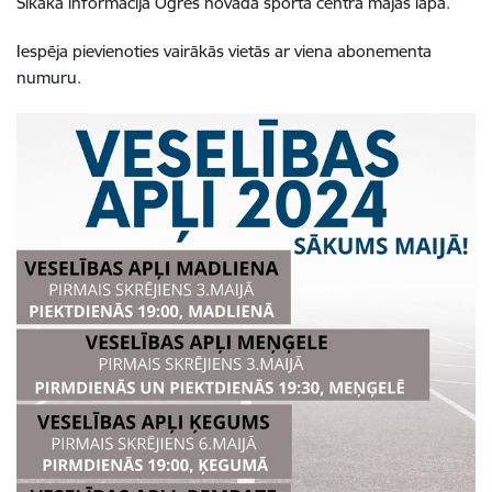
Sīkāka informācija Ogres novada sporta centra mājas lapā.
Iespēja pievienoties vairākās vietās ar viena abonementa
numuru.