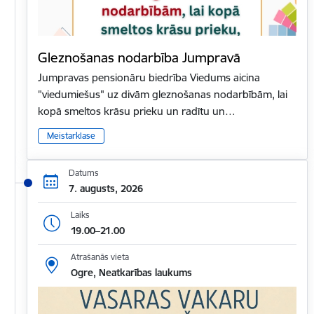
Gleznošanas nodarbība Jumpravā
Jumpravas pensionāru biedrība Viedums aicina
"viedumiešus" uz divām gleznošanas nodarbībām, lai
kopā smeltos krāsu prieku un radītu un…
Meistarklase
Datums
7. augusts, 2026
Laiks
19.00–21.00
Atrašanās vieta
Ogre, Neatkarības laukums