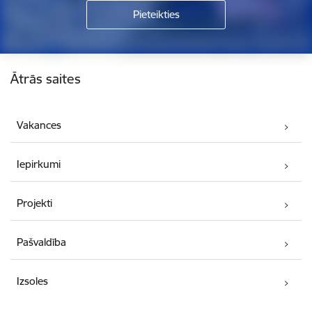
Kājene
Ātrās saites
Vakances
Iepirkumi
Projekti
Pašvaldība
Izsoles