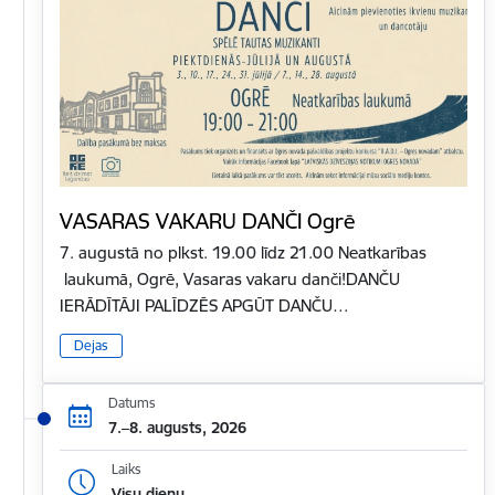
VASARAS VAKARU DANČI Ogrē
7. augustā no plkst. 19.00 līdz 21.00 Neatkarības
laukumā, Ogrē, Vasaras vakaru danči!DANČU
IERĀDĪTĀJI PALĪDZĒS APGŪT DANČU…
Dejas
Datums
7.–8. augusts, 2026
Laiks
Visu dienu