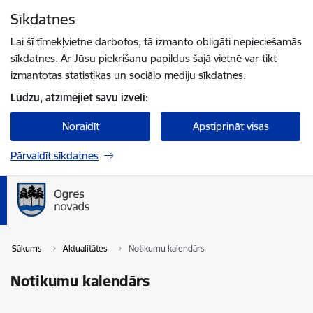
Pāriet uz lapas saturu
Sīkdatnes
Spied
lai meklētu
Enter
Lai šī tīmekļvietne darbotos, tā izmanto obligāti nepieciešamās
sīkdatnes. Ar Jūsu piekrišanu papildus šajā vietnē var tikt
izmantotas statistikas un sociālo mediju sīkdatnes.
Lūdzu, atzīmējiet savu izvēli:
Noraidīt
Apstiprināt visas
Pārvaldīt sīkdatnes
Sākums
Aktualitātes
Notikumu kalendārs
Notikumu kalendārs