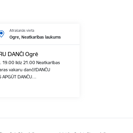
Atrašanās vieta
Ogre, Neatkarības laukums
RU DANČI Ogrē
. 19.00 līdz 21.00 Neatkarības
aras vakaru danči!DANČU
ZĒS APGŪT DANČU…