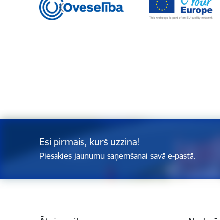
Esi pirmais, kurš uzzina!
Piesakies jaunumu saņemšanai savā e-pastā.
Kājene