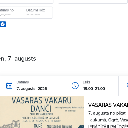
atums no
Datums līdz
n, 7. augusts
Datums
Laiks
7. augusts, 2026
19.00–21.00
VASARAS VAKA
7. augustā no plkst.
laukumā, Ogrē, Vas
IERĀDĪTĀJI PALĪD