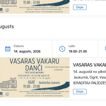
Dejas
ugusts
Datums
Laiks
14. augusts, 2026
19.00–21.00
VASARAS VAKA
14. augustā no plkst
laukumā, Ogrē, Vas
IERĀDĪTĀJI PALĪD
Dejas