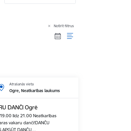
Notīrīt filtrus
Atrašanās vieta
Ogre, Neatkarības laukums
RU DANČI Ogrē
 19.00 līdz 21.00 Neatkarības
aras vakaru danči!DANČU
ZĒS APGŪT DANČU…