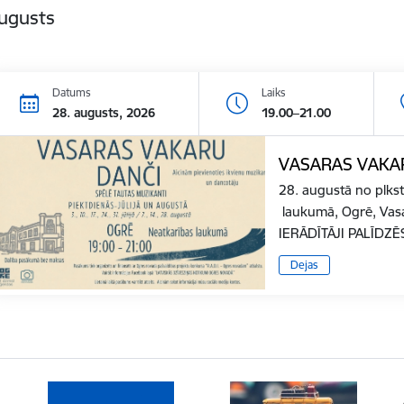
augusts
Datums
Laiks
28. augusts, 2026
19.00–21.00
VASARAS VAKA
28. augustā no plkst
laukumā, Ogrē, Vas
IERĀDĪTĀJI PALĪD
Dejas