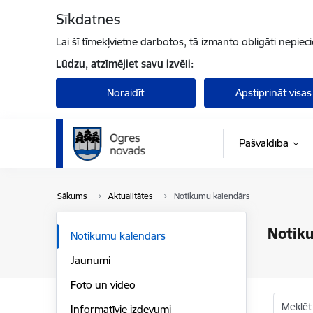
Pāriet uz lapas saturu
Sīkdatnes
Lai šī tīmekļvietne darbotos, tā izmanto obligāti nepiec
Lūdzu, atzīmējiet savu izvēli:
Noraidīt
Apstiprināt visas
Pašvaldība
Sākums
Aktualitātes
Notikumu kalendārs
Notik
Notikumu kalendārs
Jaunumi
Foto un video
Meklēt
Informatīvie izdevumi