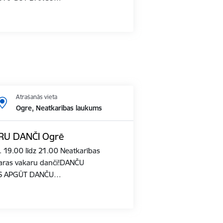
Atrašanās vieta
Ogre, Neatkarības laukums
RU DANČI Ogrē
. 19.00 līdz 21.00 Neatkarības
aras vakaru danči!DANČU
ZĒS APGŪT DANČU…