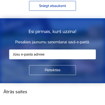
Sniegt atsauksmi
Esi pirmais, kurš uzzina!
Piesakies jaunumu saņemšanai savā e-pastā.
Kājene
Ātrās saites