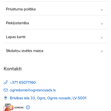
Privātuma politika
Piekļūstamība
Lapas karte
Sīkdatņu izvēles maiņa
Kontakti
+371 65071160
E-pasts:
ogredome@ogresnovads.lv
Brīvības iela 33, Ogre, Ogres novads, LV-5001