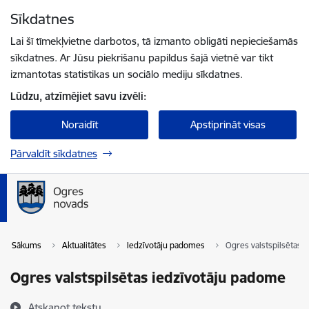
Pāriet uz lapas saturu
Sīkdatnes
Spied
lai meklētu
Enter
Lai šī tīmekļvietne darbotos, tā izmanto obligāti nepieciešamās
sīkdatnes. Ar Jūsu piekrišanu papildus šajā vietnē var tikt
izmantotas statistikas un sociālo mediju sīkdatnes.
Lūdzu, atzīmējiet savu izvēli:
Noraidīt
Apstiprināt visas
Pārvaldīt sīkdatnes
Sākums
Aktualitātes
Iedzīvotāju padomes
Ogres valstspilsētas 
Ogres valstspilsētas iedzīvotāju padome
Atskaņot tekstu