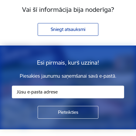
Vai šī informācija bija noderīga?
Sniegt atsauksmi
Esi pirmais, kurš uzzina!
Piesakies jaunumu saņemšanai savā e-pastā.
Kājene