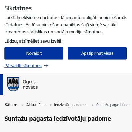
Pāriet uz lapas saturu
Sīkdatnes
Spied
lai meklētu
Enter
Lai šī tīmekļvietne darbotos, tā izmanto obligāti nepieciešamās
sīkdatnes. Ar Jūsu piekrišanu papildus šajā vietnē var tikt
izmantotas statistikas un sociālo mediju sīkdatnes.
Lūdzu, atzīmējiet savu izvēli:
Noraidīt
Apstiprināt visas
Pārvaldīt sīkdatnes
Sākums
Aktualitātes
Iedzīvotāju padomes
Suntažu pagasta iedz
Suntažu pagasta iedzīvotāju padome