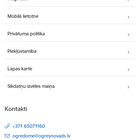
Mobilā lietotne
Privātuma politika
Piekļūstamība
Lapas karte
Sīkdatņu izvēles maiņa
Kontakti
+371 65071160
E-pasts:
ogredome@ogresnovads.lv