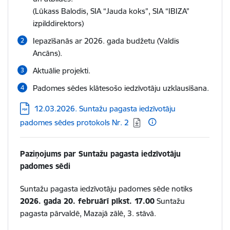
(Lūkass Balodis, SIA “Jauda koks”, SIA “IBIZA”
izpilddirektors)
Iepazīšanās ar 2026. gada budžetu (Valdis
Ancāns).
Aktuālie projekti.
Padomes sēdes klātesošo iedzīvotāju uzklausīšana.
Lejupielādēt:
12.03.2026. Suntažu pagasta iedzīvotāju
padomes sēdes protokols Nr. 2
Paziņojums par Suntažu pagasta iedzīvotāju
padomes sēdi
Suntažu pagasta iedzīvotāju padomes sēde notiks
2026. gada 20. februārī
plkst. 17.00
Suntažu
pagasta pārvaldē, Mazajā zālē, 3. stāvā.