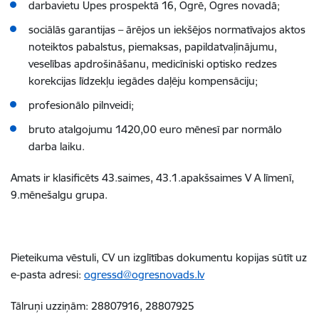
darbavietu Upes prospektā 16, Ogrē, Ogres novadā;
sociālās garantijas – ārējos un iekšējos normatīvajos aktos
noteiktos pabalstus, piemaksas, papildatvaļinājumu,
veselības apdrošināšanu, medicīniski optisko redzes
korekcijas līdzekļu iegādes daļēju kompensāciju;
profesionālo pilnveidi;
bruto atalgojumu 1420,00 euro mēnesī par normālo
darba laiku.
Amats ir klasificēts 43.saimes, 43.1.apakšsaimes V A līmenī,
9.mēnešalgu grupa.
Pieteikuma vēstuli, CV un izglītības dokumentu kopijas sūtīt uz
e-pasta adresi:
ogressd@ogresnovads.lv
Tālruņi uzziņām: 28807916, 28807925