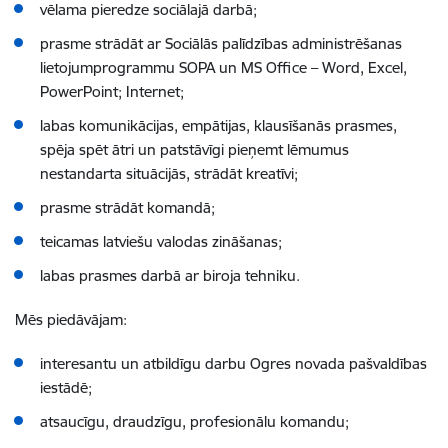
vēlama pieredze sociālajā darbā;
prasme strādāt ar Sociālās palīdzības administrēšanas
lietojumprogrammu SOPA un MS Office – Word, Excel,
PowerPoint; Internet;
labas komunikācijas, empātijas, klausīšanās prasmes,
spēja spēt ātri un patstāvīgi pieņemt lēmumus
nestandarta situācijās, strādāt kreatīvi;
prasme strādāt komandā;
teicamas latviešu valodas zināšanas;
labas prasmes darbā ar biroja tehniku.
Mēs piedāvājam:
interesantu un atbildīgu darbu Ogres novada pašvaldības
iestādē;
atsaucīgu, draudzīgu, profesionālu komandu;