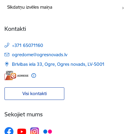
Sīkdatņu izvēles maiņa
Kontakti
+371 65071160
E-pasts:
ogredome@ogresnovads.lv
Brīvības iela 33, Ogre, Ogres novads, LV-5001
Visi kontakti
Sekojiet mums