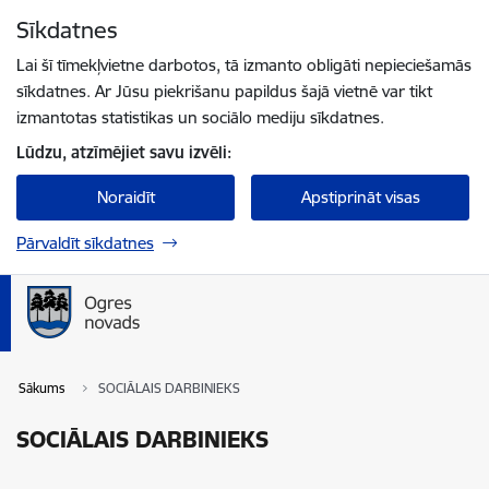
Pāriet uz lapas saturu
Sīkdatnes
Spied
lai meklētu
Enter
Lai šī tīmekļvietne darbotos, tā izmanto obligāti nepieciešamās
sīkdatnes. Ar Jūsu piekrišanu papildus šajā vietnē var tikt
izmantotas statistikas un sociālo mediju sīkdatnes.
Lūdzu, atzīmējiet savu izvēli:
Noraidīt
Apstiprināt visas
Pārvaldīt sīkdatnes
Sākums
SOCIĀLAIS DARBINIEKS
SOCIĀLAIS DARBINIEKS