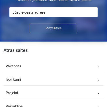
Kājene
Ātrās saites
Vakances
Iepirkumi
Projekti
Pašvaldība