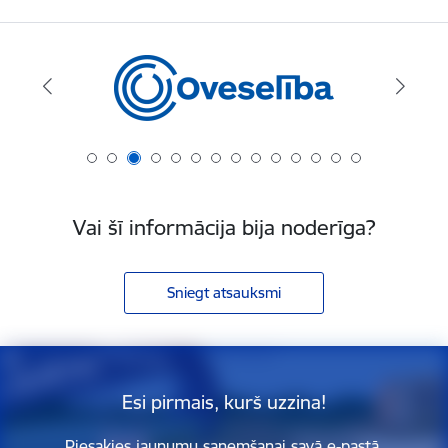
Vai šī informācija bija noderīga?
Sniegt atsauksmi
Esi pirmais, kurš uzzina!
Piesakies jaunumu saņemšanai savā e-pastā.