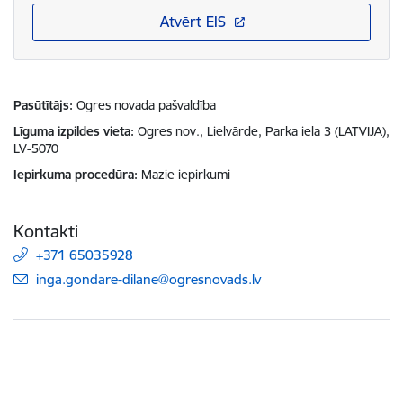
Atvērt EIS
Pasūtītājs
Ogres novada pašvaldība
Līguma izpildes vieta
Ogres nov., Lielvārde, Parka iela 3 (LATVIJA),
LV-5070
Iepirkuma procedūra
Mazie iepirkumi
Kontakti
+371 65035928
E-pasts:
inga.gondare-dilane@ogresnovads.lv