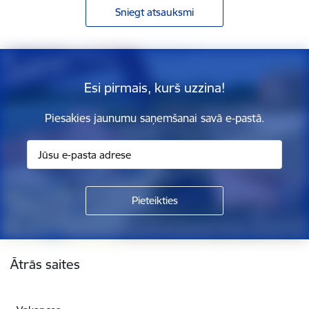
Sniegt atsauksmi
Esi pirmais, kurš uzzina!
Piesakies jaunumu saņemšanai savā e-pastā.
Kājene
Ātrās saites