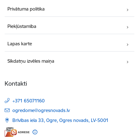
Privātuma politika
Piekļūstamība
Lapas karte
Sīkdatņu izvēles maiņa
Kontakti
+371 65071160
E-pasts:
ogredome@ogresnovads.lv
Brīvības iela 33, Ogre, Ogres novads, LV-5001