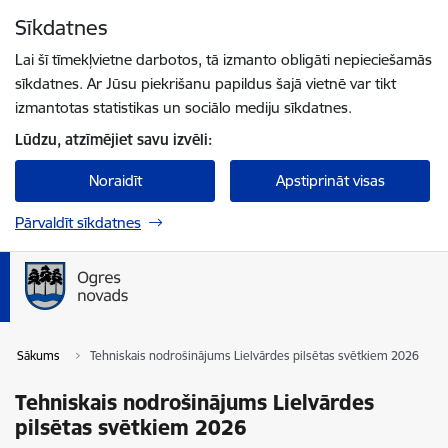
Pāriet uz lapas saturu
Sīkdatnes
Spied
lai meklētu
Enter
Lai šī tīmekļvietne darbotos, tā izmanto obligāti nepieciešamās
sīkdatnes. Ar Jūsu piekrišanu papildus šajā vietnē var tikt
izmantotas statistikas un sociālo mediju sīkdatnes.
Lūdzu, atzīmējiet savu izvēli:
Noraidīt
Apstiprināt visas
Pārvaldīt sīkdatnes
Sākums
Tehniskais nodrošinājums Lielvārdes pilsētas svētkiem 2026
Tehniskais nodrošinājums Lielvārdes
pilsētas svētkiem 2026