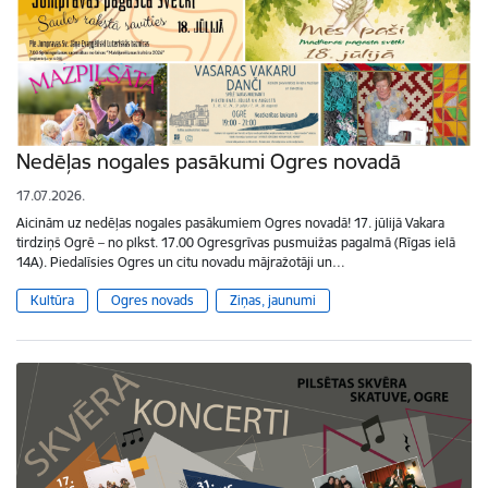
Nedēļas nogales pasākumi Ogres novadā
17.07.2026.
Aicinām uz nedēļas nogales pasākumiem Ogres novadā! 17. jūlijā Vakara
tirdziņš Ogrē – no plkst. 17.00 Ogresgrīvas pusmuižas pagalmā (Rīgas ielā
14A). Piedalīsies Ogres un citu novadu mājražotāji un…
Kultūra
Ogres novads
Ziņas, jaunumi