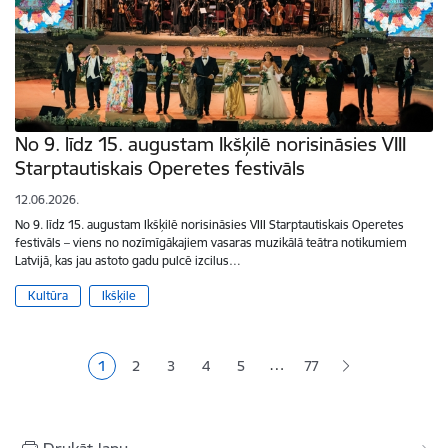
No 9. līdz 15. augustam Ikšķilē norisināsies VIII
Starptautiskais Operetes festivāls
12.06.2026.
No 9. līdz 15. augustam Ikšķilē norisināsies VIII Starptautiskais Operetes
festivāls – viens no nozīmīgākajiem vasaras muzikālā teātra notikumiem
Latvijā, kas jau astoto gadu pulcē izcilus…
Kultūra
Ikšķile
Lapošana
…
1
2
3
4
5
77
Pašreizējā lapa
Lapa
Lapa
Lapa
Lapa