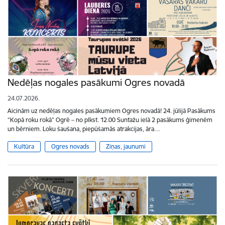
Nedēļas nogales pasākumi Ogres novadā
24.07.2026.
Aicinām uz nedēļas nogales pasākumiem Ogres novadā! 24. jūlijā Pasākums
“Kopā roku rokā” Ogrē – no plkst. 12.00 Suntažu ielā 2 pasākums ģimenēm
un bērniem. Loku šaušana, piepūšamās atrakcijas, āra…
Kultūra
Ogres novads
Ziņas, jaunumi