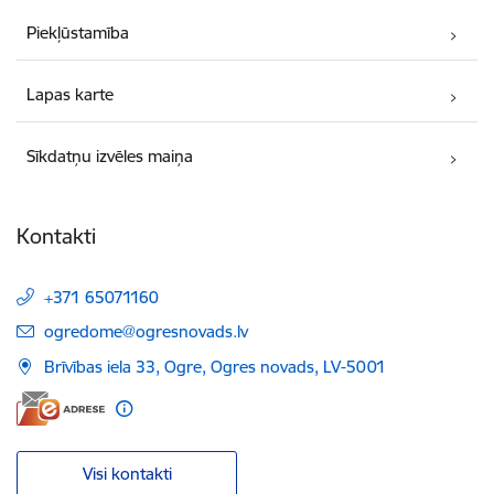
Piekļūstamība
Lapas karte
Sīkdatņu izvēles maiņa
Kontakti
+371 65071160
E-pasts:
ogredome@ogresnovads.lv
Brīvības iela 33, Ogre, Ogres novads, LV-5001
Visi kontakti