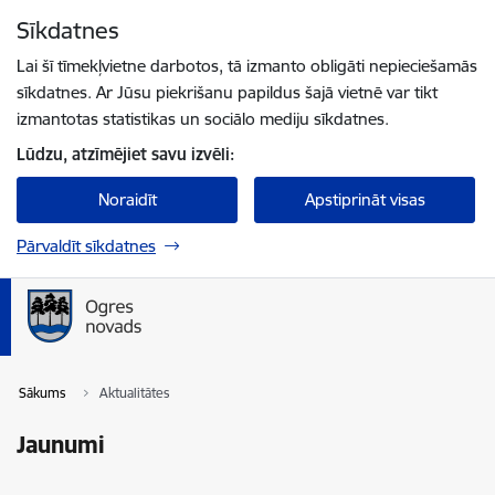
Pāriet uz lapas saturu
Sīkdatnes
Spied
lai meklētu
Enter
Lai šī tīmekļvietne darbotos, tā izmanto obligāti nepieciešamās
sīkdatnes. Ar Jūsu piekrišanu papildus šajā vietnē var tikt
izmantotas statistikas un sociālo mediju sīkdatnes.
Lūdzu, atzīmējiet savu izvēli:
Noraidīt
Apstiprināt visas
Pārvaldīt sīkdatnes
Sākums
Aktualitātes
Jaunumi