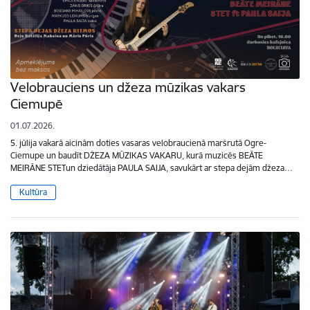
Velobrauciens un džeza mūzikas vakars
Ciemupē
01.07.2026.
5. jūlija vakarā aicinām doties vasaras velobraucienā maršrutā Ogre-
Ciemupe un baudīt DŽEZA MŪZIKAS VAKARU, kurā muzicēs BEĀTE
MEIRĀNE 5TETun dziedātāja PAULA SAIJA, savukārt ar stepa dejām džeza…
Kultūra