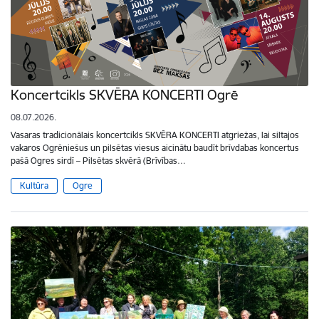
Koncertcikls SKVĒRA KONCERTI Ogrē
08.07.2026.
Vasaras tradicionālais koncertcikls SKVĒRA KONCERTI atgriežas, lai siltajos
vakaros Ogrēniešus un pilsētas viesus aicinātu baudīt brīvdabas koncertus
pašā Ogres sirdī – Pilsētas skvērā (Brīvības…
Kultūra
Ogre