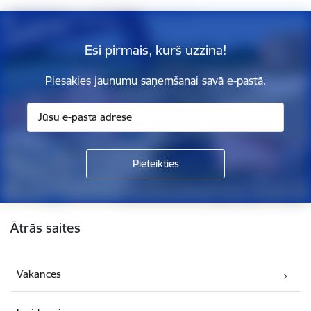
Esi pirmais, kurš uzzina!
Piesakies jaunumu saņemšanai savā e-pastā.
Kājene
Ātrās saites
Vakances