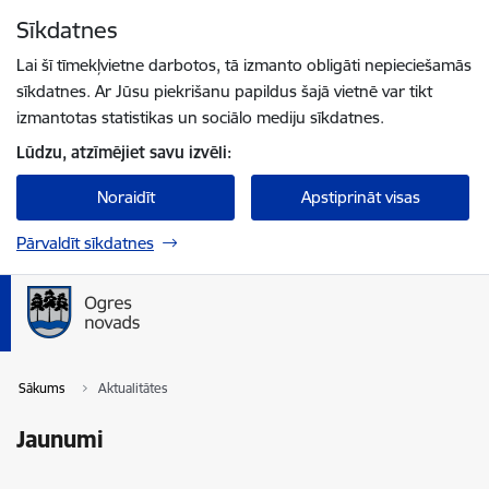
Pāriet uz lapas saturu
Sīkdatnes
Spied
lai meklētu
Enter
Lai šī tīmekļvietne darbotos, tā izmanto obligāti nepieciešamās
sīkdatnes. Ar Jūsu piekrišanu papildus šajā vietnē var tikt
izmantotas statistikas un sociālo mediju sīkdatnes.
Lūdzu, atzīmējiet savu izvēli:
Noraidīt
Apstiprināt visas
Pārvaldīt sīkdatnes
Sākums
Aktualitātes
Jaunumi