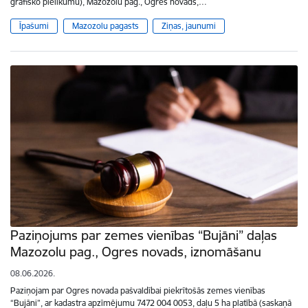
grafisko pielikumu), Mazozolu pag., Ogres novads,…
Īpašumi
Mazozolu pagasts
Ziņas, jaunumi
Paziņojums par zemes vienības “Bujāni” daļas
Mazozolu pag., Ogres novads, iznomāšanu
08.06.2026.
Paziņojam par Ogres novada pašvaldībai piekrītošās zemes vienības
“Bujāni”, ar kadastra apzīmējumu 7472 004 0053, daļu 5 ha platībā (saskaņā