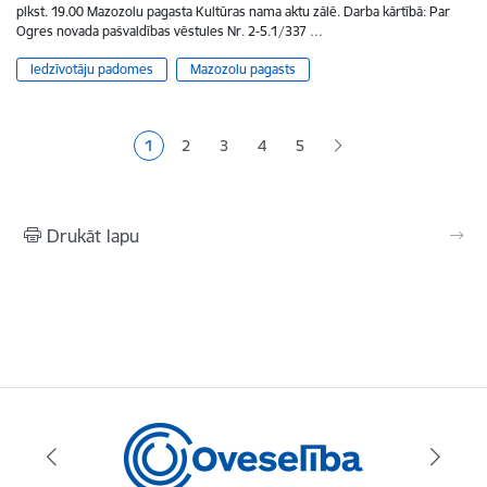
plkst. 19.00 Mazozolu pagasta Kultūras nama aktu zālē. Darba kārtībā: Par
Ogres novada pašvaldības vēstules Nr. 2-5.1/337 …
Iedzīvotāju padomes
Mazozolu pagasts
Lapošana
1
2
3
4
5
Pašreizējā lapa
Lapa
Lapa
Lapa
Lapa
Drukāt lapu