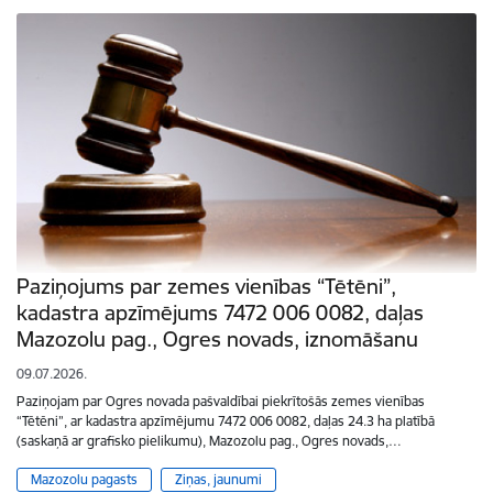
Paziņojums par zemes vienības “Tētēni”,
kadastra apzīmējums 7472 006 0082, daļas
Mazozolu pag., Ogres novads, iznomāšanu
09.07.2026.
Paziņojam par Ogres novada pašvaldībai piekrītošās zemes vienības
“Tētēni”, ar kadastra apzīmējumu 7472 006 0082, daļas 24.3 ha platībā
(saskaņā ar grafisko pielikumu), Mazozolu pag., Ogres novads,…
Mazozolu pagasts
Ziņas, jaunumi