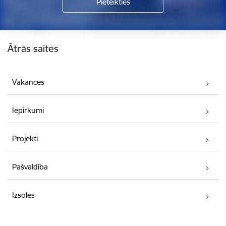
Kājene
Ātrās saites
Vakances
Iepirkumi
Projekti
Pašvaldība
Izsoles