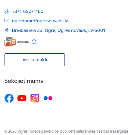
+371 65071160
E-pasts:
ogredome@ogresnovads.lv
Brīvības iela 33, Ogre, Ogres novads, LV-5001
Visi kontakti
Sekojiet mums
© 2026 Ogres novada pašvaldība, publicētā satura visas tiesības aizsargātas.