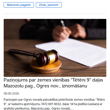
Mazozolu pagasts
Ziņas, jaunumi
Paziņojums par zemes vienības “Tētēni 9” daļas
Mazozolu pag., Ogres nov., iznomāšanu
08.06.2026.
Paziņojam par Ogres novada pašvaldībai piekrītošās zemes vienības “Tētēni
9”, ar kadastra apzīmējumu 7472 001 0032, daļas 14 ha platībā (saskaņā ar
grafisko pielikumu), Mazozolu pag., Ogres novads,…