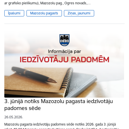
ar grafisko pielikumu), Mazozolu pag., Ogres novads,…
Īpašumi
Mazozolu pagasts
Ziņas, jaunumi
3. jūnijā notiks Mazozolu pagasta iedzīvotāju
padomes sēde
26.05.2026.
Mazozolu pagasta iedzīvotāju padomes sēde notiks 2026. gada 3. jūnijā