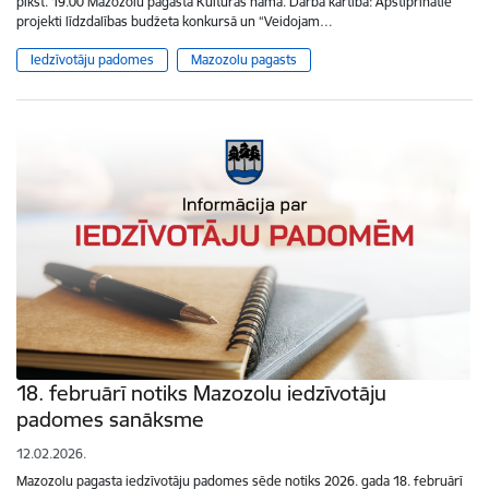
plkst. 19.00 Mazozolu pagasta Kultūras namā. Darba kārtībā: Apstiprinātie
projekti līdzdalības budžeta konkursā un “Veidojam…
Iedzīvotāju padomes
Mazozolu pagasts
18. februārī notiks Mazozolu iedzīvotāju
padomes sanāksme
12.02.2026.
Mazozolu pagasta iedzīvotāju padomes sēde notiks 2026. gada 18. februārī