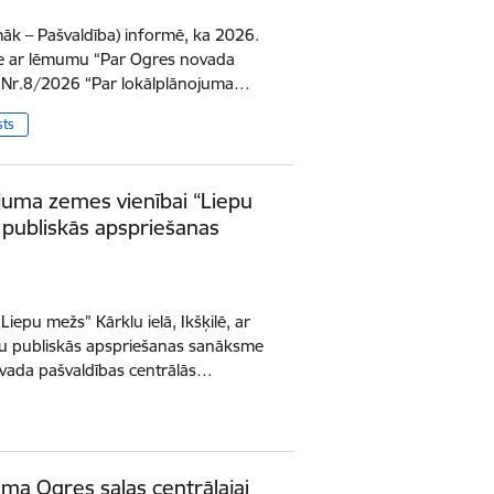
āk – Pašvaldība) informē, ka 2026.
me ar lēmumu “Par Ogres novada
u Nr.8/2026 “Par lokālplānojuma…
sts
ojuma zemes vienībai “Liepu
, publiskās apspriešanas
iepu mežs” Kārklu ielā, Ikšķilē, ar
umu publiskās apspriešanas sanāksme
ovada pašvaldības centrālās…
uma Ogres salas centrālajai