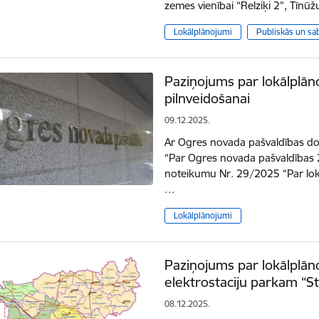
zemes vienībai “Relziķi 2”, Tīnū
Lokālplānojumi
Publiskās un sa
Paziņojums par lokālplā
pilnveidošanai
09.12.2025.
Ar Ogres novada pašvaldības 
“Par Ogres novada pašvaldības 
noteikumu Nr. 29/2025 “Par lokā
…
Lokālplānojumi
Paziņojums par lokālplān
elektrostaciju parkam “St
08.12.2025.