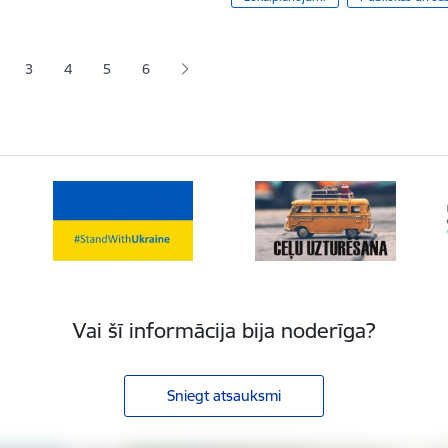
ana
3
4
5
6
jā lapa
pa
Lapa
Lapa
Lapa
Vai šī informācija bija noderīga?
Sniegt atsauksmi