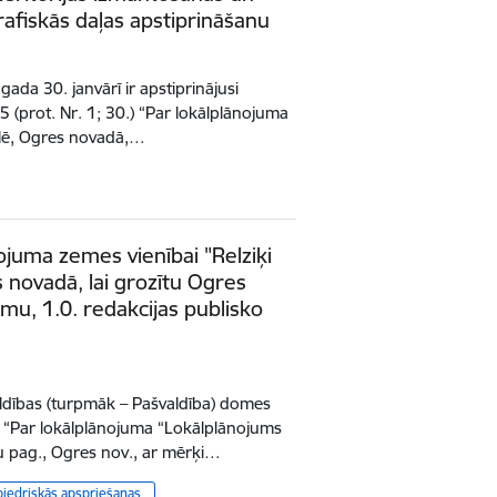
fiskās daļas apstiprināšanu
da 30. janvārī ir apstiprinājusi
 (prot. Nr. 1; 30.) “Par lokālplānojuma
ķilē, Ogres novadā,…
ojuma zemes vienībai "Relziķi
 novadā, lai grozītu Ogres
umu, 1.0. redakcijas publisko
dības (turpmāk – Pašvaldība) domes
 “Par lokālplānojuma “Lokālplānojums
žu pag., Ogres nov., ar mērķi…
biedriskās apspriešanas