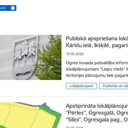
jumi
Publiskā apspriešana lo
Kārklu ielā, Ikšķilē, pagar
13.05.2026.
Ogres novada pašvaldība inform
lokālplānojumam “Liepu mežs” Kār
teritorijas plānojumu tiek paga
Lokālplānojumi
Publiskās un sa
Apstiprināta lokālplān
“Pērles”, Ogresgalā, Ogr
“Siliņi”, Ogresgala pag., 