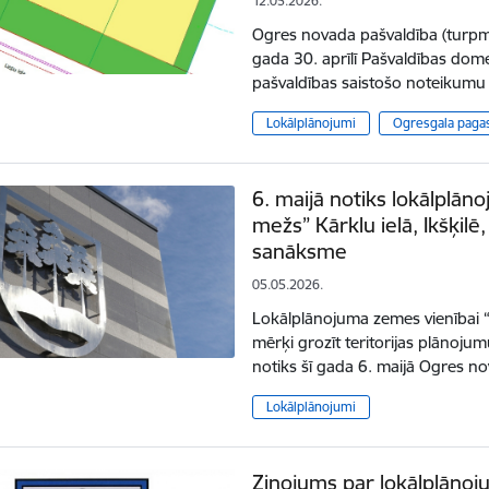
12.05.2026.
Ogres novada pašvaldība (turpm
gada 30. aprīlī Pašvaldības do
pašvaldības saistošo noteikum
Lokālplānojumi
Ogresgala paga
6. maijā notiks lokālplān
mežs” Kārklu ielā, Ikšķilē
sanāksme
05.05.2026.
Lokālplānojuma zemes vienībai “L
mērķi grozīt teritorijas plānoj
notiks šī gada 6. maijā Ogres n
Lokālplānojumi
Ziņojums par lokālplānoj