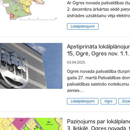
Ar Ogres novada pašvaldības (t
2. decembra ārkārtas sēdē pie
izstrādes uzsākšanu vēja elektr
Lokālplānojumi
Apstiprināta lokālplānoju
15, Ogrē, Ogres nov. 1.1.
03.04.2025.
Ogres novada pašvaldība (turpm
gada 27. martā Pašvaldības d
pašvaldības saistošo noteikumu
zemes…
Lokālplānojumi
Ogre
Ziņa
Paziņojums par lokālplan
3, Ikšķilē, Ogres novadā,