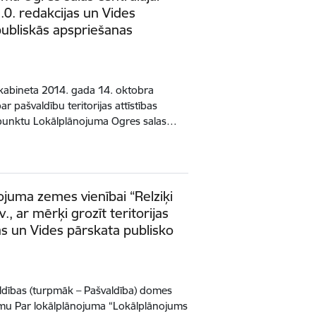
1.0. redakcijas un Vides
publiskās apspriešanas
 kabineta 2014. gada 14. oktobra
 pašvaldību teritorijas attīstības
punktu Lokālplānojuma Ogres salas…
ojuma zemes vienībai “Relziķi
., ar mērķi grozīt teritorijas
as un Vides pārskata publisko
dības (turpmāk – Pašvaldība) domes
u Par lokālplānojuma “Lokālplānojums