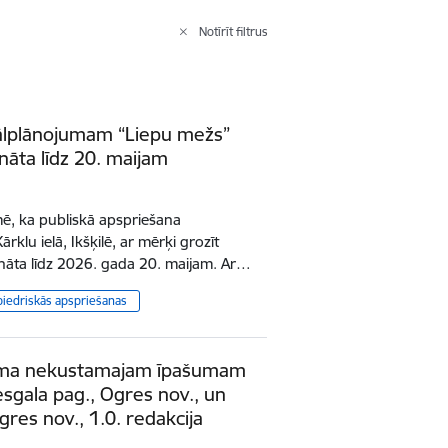
Notīrīt filtrus
kālplānojumam “Liepu mežs”
ināta līdz 20. maijam
ē, ka publiskā apspriešana
klu ielā, Ikšķilē, ar mērķi grozīt
rināta līdz 2026. gada 20. maijam. Ar…
biedriskās apspriešanas
ojuma nekustamajam īpašumam
esgala pag., Ogres nov., un
Ogres nov., 1.0. redakcija