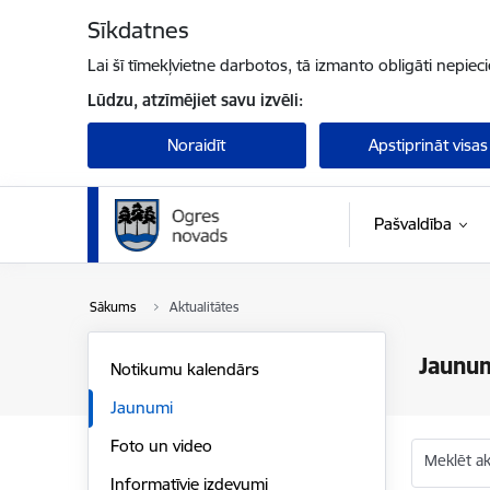
Pāriet uz lapas saturu
Sīkdatnes
Lai šī tīmekļvietne darbotos, tā izmanto obligāti nepiec
Lūdzu, atzīmējiet savu izvēli:
Noraidīt
Apstiprināt visas
Pašvaldība
Sākums
Aktualitātes
Jaunu
Notikumu kalendārs
Jaunumi
Foto un video
Meklēt akt
Informatīvie izdevumi