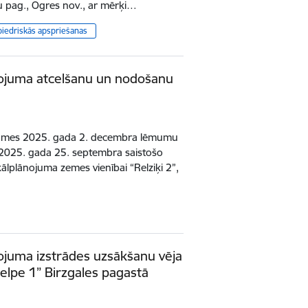
žu pag., Ogres nov., ar mērķi…
biedriskās apspriešanas
nojuma atcelšanu un nodošanu
domes 2025. gada 2. decembra lēmumu
2025. gada 25. septembra saistošo
lplānojuma zemes vienībai “Relziķi 2”,
ojuma izstrādes uzsākšanu vēja
elpe 1” Birzgales pagastā