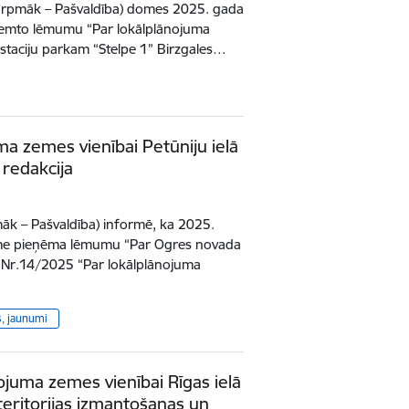
urpmāk – Pašvaldība) domes 2025. gada
ņemto lēmumu “Par lokālplānojuma
ostaciju parkam “Stelpe 1” Birzgales…
ma zemes vienībai Petūniju ielā
 redakcija
āk – Pašvaldība) informē, ka 2025.
ome pieņēma lēmumu “Par Ogres novada
 Nr.14/2025 “Par lokālplānojuma
s, jaunumi
ojuma zemes vienībai Rīgas ielā
 teritorijas izmantošanas un