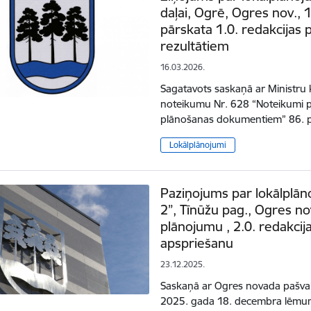
daļai, Ogrē, Ogres nov., 
pārskata 1.0. redakcijas 
rezultātiem
16.03.2026.
Sagatavots saskaņā ar Ministru
noteikumu Nr. 628 “Noteikumi par
plānošanas dokumentiem” 86. 
Lokālplānojumi
Paziņojums par lokālplān
2”, Tīnūžu pag., Ogres nov
plānojumu , 2.0. redakcij
apspriešanu
23.12.2025.
Saskaņā ar Ogres novada pašval
2025. gada 18. decembra lēmum