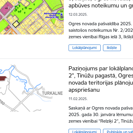
apbūves noteikumu un gra
12.03.2025.
Ogres novada pašvaldība 2025. ga
saistošos noteikumus Nr. 2/2025
zemes vienībai Rīgas ielā 3, Ikš
Lokālplānojumi
Ikšķile
Paziņojums par lokālplan
2", Tīnūžu pagastā, Ogres
novada teritorijas plānoj
apspriešanu
11.02.2025.
Saskaņā ar Ogres novada pašval
2025. gada 30. janvāra lēmumu
zemes vienībai “Relziķi 2”, Tīnū
Lokālplānojumi
Publiskās un sa