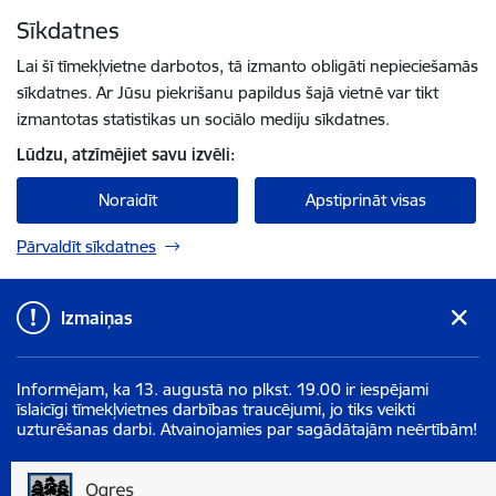
Pāriet uz lapas saturu
Sīkdatnes
Spied
lai meklētu
Enter
Lai šī tīmekļvietne darbotos, tā izmanto obligāti nepieciešamās
sīkdatnes. Ar Jūsu piekrišanu papildus šajā vietnē var tikt
izmantotas statistikas un sociālo mediju sīkdatnes.
Lūdzu, atzīmējiet savu izvēli:
Noraidīt
Apstiprināt visas
Pārvaldīt sīkdatnes
Izmaiņas
Informējam, ka 13. augustā no plkst. 19.00 ir iespējami
īslaicīgi tīmekļvietnes darbības traucējumi, jo tiks veikti
uzturēšanas darbi. Atvainojamies par sagādātajām neērtībām!