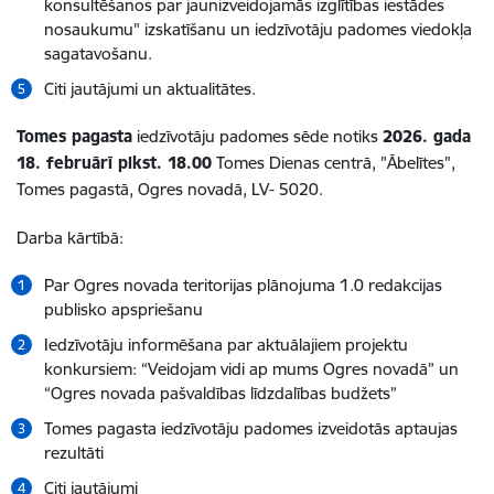
konsultēšanos par jaunizveidojamās izglītības iestādes
nosaukumu" izskatīšanu un iedzīvotāju padomes viedokļa
sagatavošanu.
Citi jautājumi un aktualitātes.
Tomes pagasta
iedzīvotāju padomes sēde notiks
2026. gada
18. februārī plkst. 18.00
Tomes Dienas centrā, "Ābelītes",
Tomes pagastā, Ogres novadā, LV- 5020.
Darba kārtībā:
Par Ogres novada teritorijas plānojuma 1.0 redakcijas
publisko apspriešanu
Iedzīvotāju informēšana par aktuālajiem projektu
konkursiem: “Veidojam vidi ap mums Ogres novadā” un
“Ogres novada pašvaldības līdzdalības budžets”
Tomes pagasta iedzīvotāju padomes izveidotās aptaujas
rezultāti
Citi jautājumi