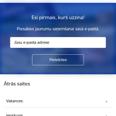
Esi pirmais, kurš uzzina!
Piesakies jaunumu saņemšanai savā e-pastā.
Kājene
Ātrās saites
Vakances
Iepirkumi