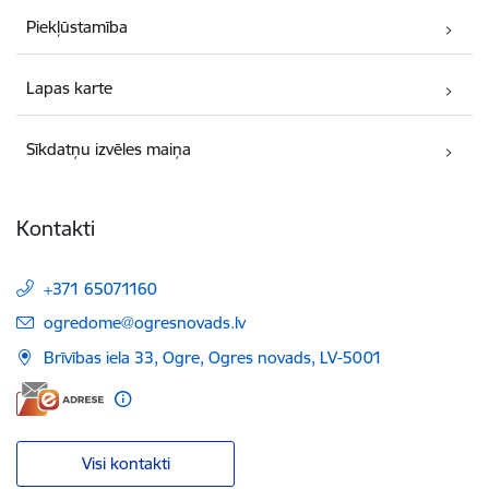
Piekļūstamība
Lapas karte
Sīkdatņu izvēles maiņa
Kontakti
+371 65071160
E-pasts:
ogredome@ogresnovads.lv
Brīvības iela 33, Ogre, Ogres novads, LV-5001
Visi kontakti