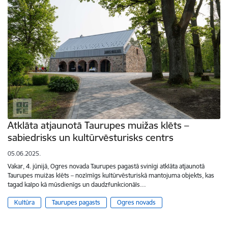
Atklāta atjaunotā Taurupes muižas klēts –
sabiedrisks un kultūrvēsturisks centrs
05.06.2025.
Vakar, 4. jūnijā, Ogres novada Taurupes pagastā svinīgi atklāta atjaunotā
Taurupes muižas klēts – nozīmīgs kultūrvēsturiskā mantojuma objekts, kas
tagad kalpo kā mūsdienīgs un daudzfunkcionāls…
Kultūra
Taurupes pagasts
Ogres novads
Lapošana