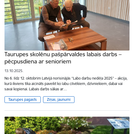
Taurupes skolēnu pašpārvaldes labais darbs –
pēcpusdiena ar senioriem
13.10.2025.
No 6. līdz 12. oktobrim Latvijā norisinājās “Labo darbu nedēļa 2025” – akcija,
kurā ikviens tika aicināts paveikt ko labu cilvēkiem, dzīvniekiem, dabai vai
savai kopienai. Labais darbs sākas ar…
Taurupes pagasts
Ziņas, jaunumi