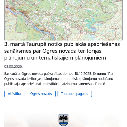
3. martā Taurupē notiks publiskās apspriešanas
sanāksmes par Ogres novada teritorijas
plānojumu un tematiskajiem plānojumiem
03.03.2026.
Saskaņā ar Ogres novada pašvaldības domes 18.12.2025. lēmumu “Par
Ogres novada teritorijas plānojuma un tematisko plānojumu nodošanu
publiskajai apspriešanai un institūciju atzinumu saņemšanai” no 8…
Attīstība
Ogres novads
Taurupes pagasts