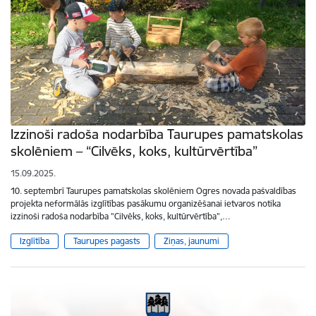
Izzinoši radoša nodarbība Taurupes pamatskolas
skolēniem – “Cilvēks, koks, kultūrvērtība”
15.09.2025.
10. septembrī Taurupes pamatskolas skolēniem Ogres novada pašvaldības
projekta neformālās izglītības pasākumu organizēšanai ietvaros notika
izzinoši radoša nodarbība "Cilvēks, koks, kultūrvērtība",…
Izglītība
Taurupes pagasts
Ziņas, jaunumi