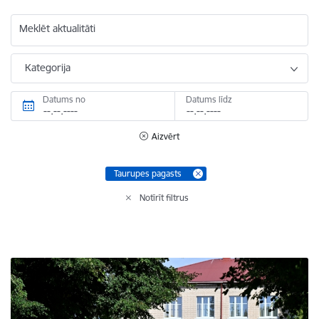
Meklēt aktualitāti
Kategorija
Datums no
Datums līdz
Aizvērt
Taurupes pagasts
Notīrīt filtrus