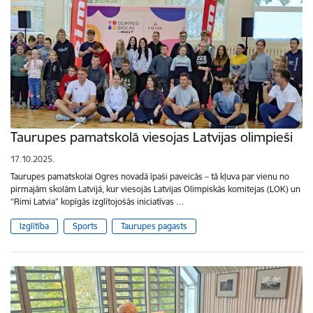
Taurupes pamatskolā viesojas Latvijas olimpieši
17.10.2025.
Taurupes pamatskolai Ogres novadā īpaši paveicās – tā kļuva par vienu no
pirmajām skolām Latvijā, kur viesojās Latvijas Olimpiskās komitejas (LOK) un
“Rimi Latvia” kopīgās izglītojošās iniciatīvas …
Izglītība
Sports
Taurupes pagasts