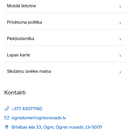
Mobilā lietotne
Privātuma politika
Piekļūstamība
Lapas karte
Sīkdatņu izvēles maiņa
Kontakti
+371 65071160
E-pasts:
ogredome@ogresnovads.lv
Brīvības iela 33, Ogre, Ogres novads, LV-5001