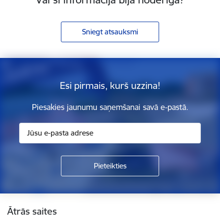
Sniegt atsauksmi
Esi pirmais, kurš uzzina!
Piesakies jaunumu saņemšanai savā e-pastā.
Kājene
Ātrās saites