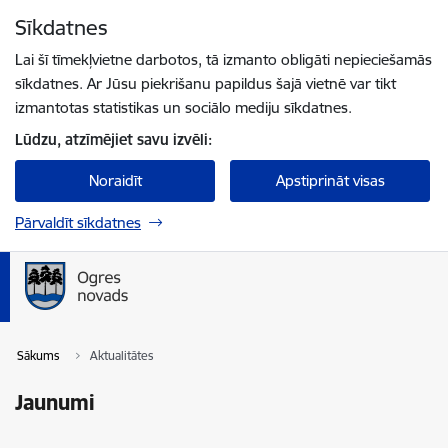
Pāriet uz lapas saturu
Sīkdatnes
Spied
lai meklētu
Enter
Lai šī tīmekļvietne darbotos, tā izmanto obligāti nepieciešamās
sīkdatnes. Ar Jūsu piekrišanu papildus šajā vietnē var tikt
izmantotas statistikas un sociālo mediju sīkdatnes.
Lūdzu, atzīmējiet savu izvēli:
Noraidīt
Apstiprināt visas
Pārvaldīt sīkdatnes
Sākums
Aktualitātes
Jaunumi