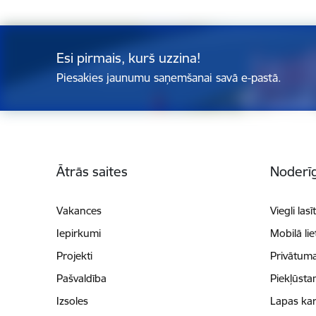
Esi pirmais, kurš uzzina!
Piesakies jaunumu saņemšanai savā e-pastā.
Kājene
Ātrās saites
Noderīg
Vakances
Viegli lasī
Iepirkumi
Mobilā li
Projekti
Privātuma
Pašvaldība
Piekļūsta
Izsoles
Lapas kar