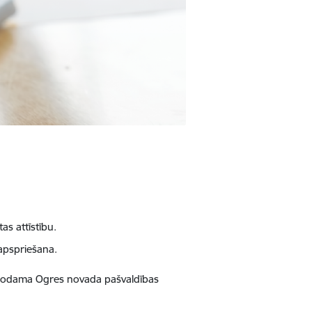
as attīstību.
 apspriešana.
 atrodama Ogres novada pašvaldības