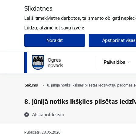
Pāriet uz lapas saturu
Sīkdatnes
Lai šī tīmekļvietne darbotos, tā izmanto obligāti nepiec
Lūdzu, atzīmējiet savu izvēli:
Noraidīt
Apstiprināt visas
Pašvaldība
Sākums
8. jūnijā notiks Ikšķiles pilsētas iedzīvotāju padomes 
8. jūnijā notiks Ikšķiles pilsētas ied
Atskaņot tekstu
Publicēts: 28.05.2026.