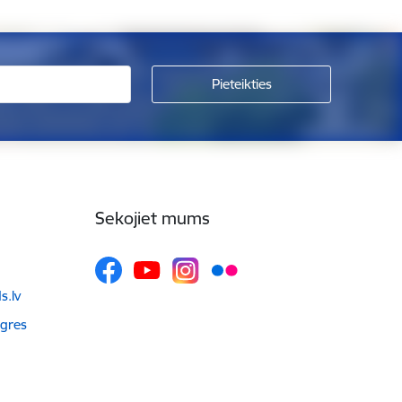
Sekojiet mums
.lv
Ogres