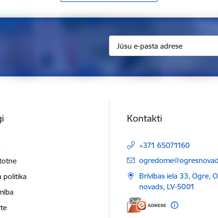
i
Kontakti
t
+371 65071160
E-pasts:
ogredome@ogresnovads
etotne
Brīvības iela 33, Ogre, 
 politika
novads, LV-5001
mība
te