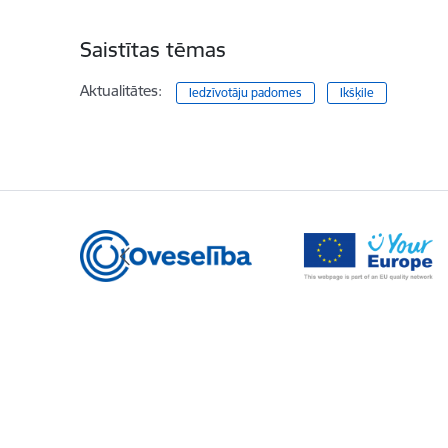
Saistītas tēmas
Aktualitātes:
Iedzīvotāju padomes
Ikšķile