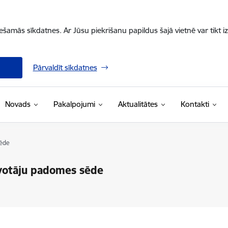
iešamās sīkdatnes. Ar Jūsu piekrišanu papildus šajā vietnē var tikt i
Pārvaldīt sīkdatnes
Novads
Pakalpojumi
Aktualitātes
Kontakti
sēde
zīvotāju padomes sēde