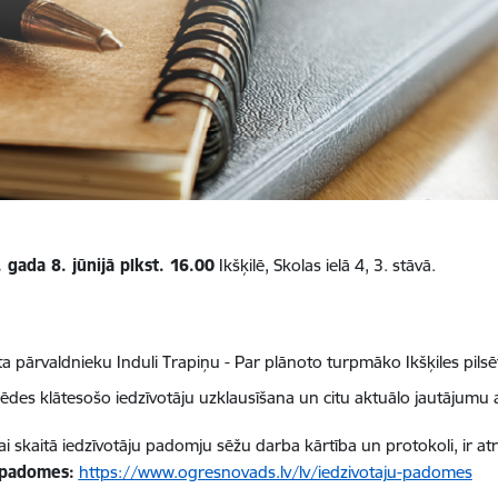
 gada 8. jūnijā plkst. 16.00
Ikšķilē, Skolas ielā 4, 3. stāvā.
a pārvaldnieku Induli Trapiņu - Par plānoto turpmāko Ikšķiles pilsēt
sēdes klātesošo iedzīvotāju uzklausīšana un citu aktuālo jautājumu
 tai skaitā iedzīvotāju padomju sēžu darba kārtība un protokoli, ir
u padomes:
https://www.ogresnovads.lv/lv/iedzivotaju-padomes