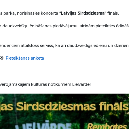
es parkā, norisināsies koncerta
“Latvijas Sirdsdziesma”
fināls.
n daudzveidīgu ēdināšanas piedāvājumu, aicinām pieteikties ēdināš
tendencēm atbilstošs serviss, kā arī daudzveidīgs ēdienu un dzērien
59
.
Pieteikšanās anketa
ievērojamākajiem kultūras notikumiem Lielvārdē!