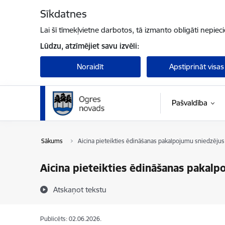
Pāriet uz lapas saturu
Sīkdatnes
Lai šī tīmekļvietne darbotos, tā izmanto obligāti nepiec
Lūdzu, atzīmējiet savu izvēli:
Noraidīt
Apstiprināt visas
Pašvaldība
Sākums
Aicina pieteikties ēdināšanas pakalpojumu sniedzējus 
Aicina pieteikties ēdināšanas pakalp
Atskaņot tekstu
Publicēts: 02.06.2026.