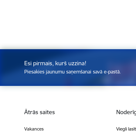
Esi pirmais, kurš uzzina!
Piesakies jaunumu saņemšanai savā e-pastā.
Kājene
Ātrās saites
Noderīg
Vakances
Viegli lasī