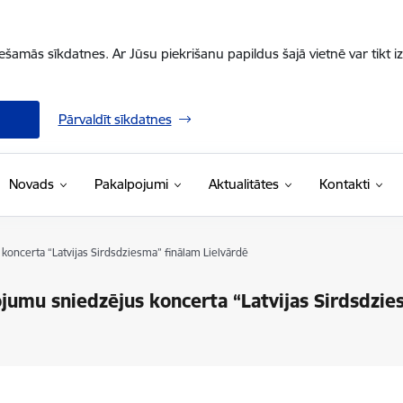
iešamās sīkdatnes. Ar Jūsu piekrišanu papildus šajā vietnē var tikt i
Pārvaldīt sīkdatnes
Novads
Pakalpojumi
Aktualitātes
Kontakti
koncerta “Latvijas Sirdsdziesma” finālam Lielvārdē
ojumu sniedzējus koncerta “Latvijas Sirdsdzie