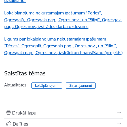
uzsākšanu”
Lokālplānojuma nekustamajam īpašumam “Pērles”,
Ogresgalā, Ogresgala pag., Ogres nov., un “Siliņi”, Ogresgala
pag., Ogres nov., izstrādes darba uzdevums
Līgums par lokālplānojuma nekustamajam īpašumam
“Pērles”, Ogresgalā, Ogresgala pag., Ogres nov., un “Siliņi”,
Ogresgala pag., Ogres nov., izstrādi un finansēšanu (projekts)
Saistītas tēmas
Aktualitātes:
Lokālplānojumi
Ziņas, jaunumi
Drukāt lapu
Dalīties