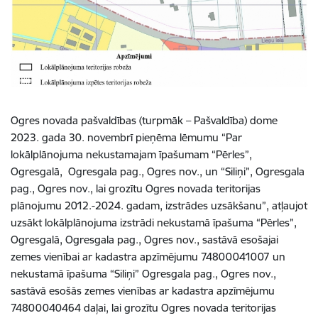
Ogres novada pašvaldības (turpmāk – Pašvaldība) dome
2023. gada 30. novembrī pieņēma lēmumu “Par
lokālplānojuma nekustamajam īpašumam “Pērles”,
Ogresgalā, Ogresgala pag., Ogres nov., un “Siliņi”, Ogresgala
pag., Ogres nov., lai grozītu Ogres novada teritorijas
plānojumu 2012.-2024. gadam, izstrādes uzsākšanu”, atļaujot
uzsākt lokālplānojuma izstrādi nekustamā īpašuma “Pērles”,
Ogresgalā, Ogresgala pag., Ogres nov., sastāvā esošajai
zemes vienībai ar kadastra apzīmējumu 74800041007 un
nekustamā īpašuma “Siliņi” Ogresgala pag., Ogres nov.,
sastāvā esošās zemes vienības ar kadastra apzīmējumu
74800040464 daļai, lai grozītu Ogres novada teritorijas