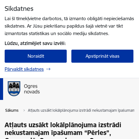
Pāriet uz lapas saturu
Sīkdatnes
Spied
lai meklētu
Enter
Lai šī tīmekļvietne darbotos, tā izmanto obligāti nepieciešamās
sīkdatnes. Ar Jūsu piekrišanu papildus šajā vietnē var tikt
izmantotas statistikas un sociālo mediju sīkdatnes.
Lūdzu, atzīmējiet savu izvēli:
Noraidīt
Apstiprināt visas
Pārvaldīt sīkdatnes
Sākums
Atļauts uzsākt lokālplānojuma izstrādi nekustamajam īpašumam “Pē
Atļauts uzsākt lokālplānojuma izstrādi
nekustamajam īpašumam “Pērles”,