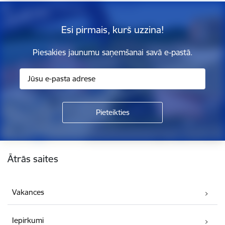
Esi pirmais, kurš uzzina!
Piesakies jaunumu saņemšanai savā e-pastā.
Kājene
Ātrās saites
Vakances
Iepirkumi