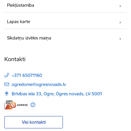
Piekļūstamība
Lapas karte
Sīkdatņu izvēles maiņa
Kontakti
+371 65071160
E-pasts:
ogredome@ogresnovads.lv
Brīvības iela 33, Ogre, Ogres novads, LV-5001
Visi kontakti