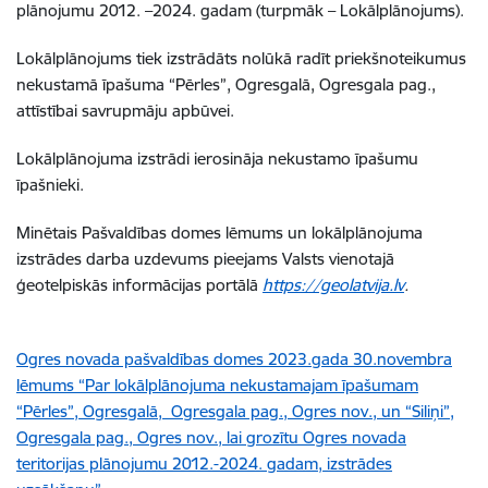
plānojumu 2012. –2024. gadam (turpmāk – Lokālplānojums).
Lokālplānojums tiek izstrādāts nolūkā radīt priekšnoteikumus
nekustamā īpašuma “Pērles”, Ogresgalā, Ogresgala pag.,
attīstībai savrupmāju apbūvei.
Lokālplānojuma izstrādi ierosināja nekustamo īpašumu
īpašnieki.
Minētais Pašvaldības domes lēmums un lokālplānojuma
izstrādes darba uzdevums pieejams Valsts vienotajā
ģeotelpiskās informācijas portālā
https://geolatvija.lv
.
Ogres novada pašvaldības domes 2023.gada 30.novembra
lēmums “Par lokālplānojuma nekustamajam īpašumam
“Pērles”, Ogresgalā, Ogresgala pag., Ogres nov., un “Siliņi”,
Ogresgala pag., Ogres nov., lai grozītu Ogres novada
teritorijas plānojumu 2012.-2024. gadam, izstrādes