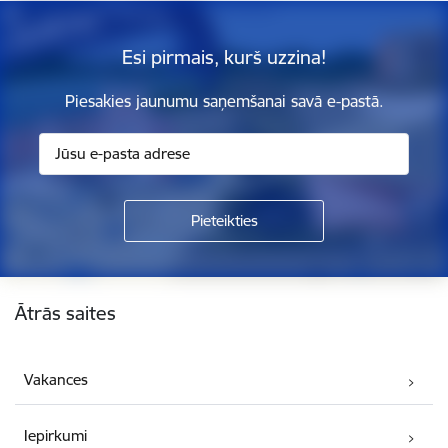
Esi pirmais, kurš uzzina!
Piesakies jaunumu saņemšanai savā e-pastā.
Kājene
Ātrās saites
Vakances
Iepirkumi