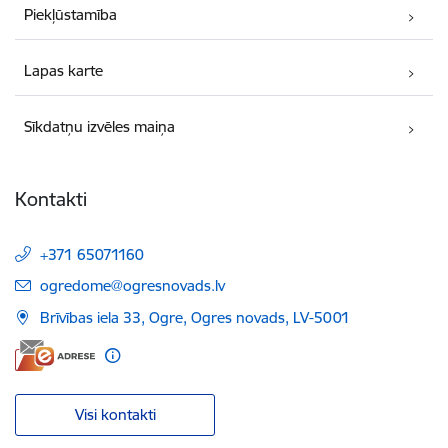
Piekļūstamība
Lapas karte
Sīkdatņu izvēles maiņa
Kontakti
+371 65071160
E-pasts:
ogredome@ogresnovads.lv
Brīvības iela 33, Ogre, Ogres novads, LV-5001
Visi kontakti