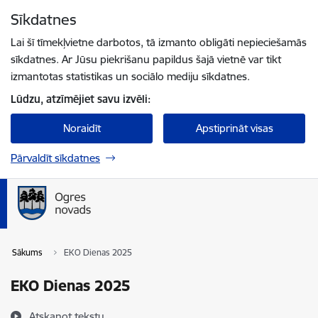
Pāriet uz lapas saturu
Sīkdatnes
Spied
lai meklētu
Enter
Lai šī tīmekļvietne darbotos, tā izmanto obligāti nepieciešamās
sīkdatnes. Ar Jūsu piekrišanu papildus šajā vietnē var tikt
izmantotas statistikas un sociālo mediju sīkdatnes.
Lūdzu, atzīmējiet savu izvēli:
Noraidīt
Apstiprināt visas
Pārvaldīt sīkdatnes
Sākums
EKO Dienas 2025
EKO Dienas 2025
Atskaņot tekstu