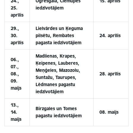
24.,
Ogresgala, Ciemupes
15. aprīlis
25.
iedzīvotājiem
aprīlis
29.,
Lielvārdes un Ķeguma
30.
pilsētu, Rembates
24. aprīlis
aprīlis
pagasta iedzīvotājiem
Madlienas, Krapes,
06.,
Ķeipenes, Lauberes,
07.,
Meņģeles, Mazozolu,
08.,
28. aprīlis
Suntažu, Taurupes,
09.
Lēdmanes pagastu
maijs
iedzīvotājiem
13.,
Birzgales un Tomes
14.
08. maijs
pagastu iedzīvotājiem
maijs