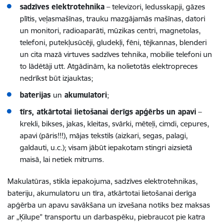
sadzīves elektrotehnika
– televizori, ledusskapji, gāzes
plītis, veļasmašīnas, trauku mazgājamās mašīnas, datori
un monitori, radioaparāti, mūzikas centri, magnetolas,
telefoni, putekļusūcēji, gludekļi, fēni, tējkannas, blenderi
un cita mazā virtuves sadzīves tehnika, mobilie telefoni un
to lādētāji utt. Atgādinām, ka nolietotās elektropreces
nedrīkst būt izjauktas;
baterijas
un
akumulatori
;
tīrs, atkārtotai lietošanai derīgs apģērbs un apavi
–
krekli, bikses, jakas, kleitas, svārki, mēteļi, cimdi, cepures,
apavi (pāris!!!), mājas tekstils (aizkari, segas, palagi,
galdauti, u.c.); visam jābūt iepakotam stingri aizsietā
maisā, lai netiek mitrums
.
Makulatūras, stikla iepakojuma, sadzīves elektrotehnikas,
bateriju, akumulatoru un tīra, atkārtotai lietošanai derīga
apģērba un apavu savākšana un izvešana notiks bez maksas
ar „Ķilupe” transportu un darbaspēku, piebraucot pie katra