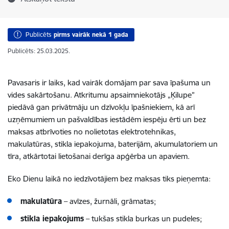
Publicēts
pirms vairāk nekā 1 gada
Publicēts: 25.03.2025.
Pavasaris ir laiks, kad vairāk domājam par sava īpašuma un
vides sakārtošanu. Atkritumu apsaimniekotājs „Ķilupe”
piedāvā gan privātmāju un dzīvokļu īpašniekiem, kā arī
uzņēmumiem un pašvaldības iestādēm iespēju ērti un bez
maksas atbrīvoties no nolietotas elektrotehnikas,
makulatūras, stikla iepakojuma, baterijām, akumulatoriem un
tīra, atkārtotai lietošanai derīga apģērba un apaviem.
Eko Dienu laikā no iedzīvotājiem bez maksas tiks pieņemta:
makulatūra
– avīzes, žurnāli, grāmatas;
stikla iepakojums
– tukšas stikla burkas un pudeles;