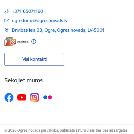
+371 65071160
E-pasts:
ogredome@ogresnovads.lv
Brīvības iela 33, Ogre, Ogres novads, LV-5001
Visi kontakti
Sekojiet mums
© 2026 Ogres novada pašvaldība, publicētā satura visas tiesības aizsargātas.