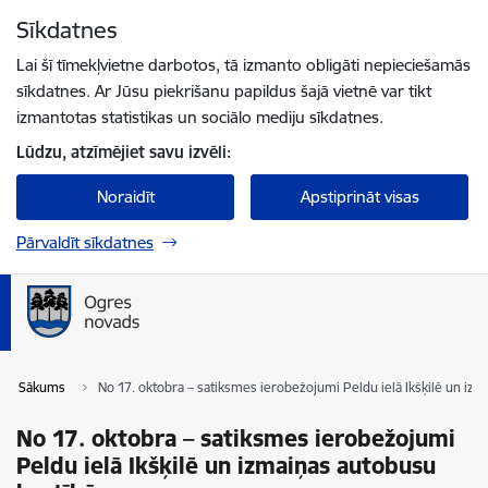
Pāriet uz lapas saturu
Sīkdatnes
Spied
lai meklētu
Enter
Lai šī tīmekļvietne darbotos, tā izmanto obligāti nepieciešamās
sīkdatnes. Ar Jūsu piekrišanu papildus šajā vietnē var tikt
izmantotas statistikas un sociālo mediju sīkdatnes.
Lūdzu, atzīmējiet savu izvēli:
Noraidīt
Apstiprināt visas
Pārvaldīt sīkdatnes
Sākums
No 17. oktobra – satiksmes ierobežojumi Peldu ielā Ikšķilē un iz
No 17. oktobra – satiksmes ierobežojumi
Peldu ielā Ikšķilē un izmaiņas autobusu