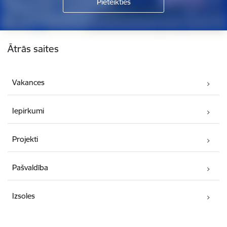
Kājene
Ātrās saites
Vakances
Iepirkumi
Projekti
Pašvaldība
Izsoles