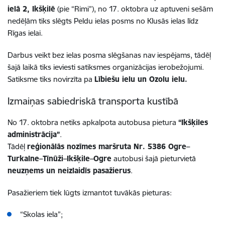
ielā 2, Ikšķilē
(pie “Rimi”), no 17. oktobra uz aptuveni sešām
nedēļām tiks slēgts Peldu ielas posms no Klusās ielas līdz
Rīgas ielai.
Darbus veikt bez ielas posma slēgšanas nav iespējams, tādēļ
šajā laikā tiks ieviesti satiksmes organizācijas ierobežojumi.
Satiksme tiks novirzīta pa
Lībiešu ielu un Ozolu ielu.
Izmaiņas sabiedriskā transporta kustībā
No 17. oktobra netiks apkalpota autobusa pietura
“Ikšķiles
administrācija”
.
Tādēļ
reģionālās nozīmes maršruta Nr. 5386 Ogre–
Turkalne–Tīnūži–Ikšķile–Ogre
autobusi šajā pieturvietā
neuzņems un neizlaidīs pasažierus
.
Pasažieriem tiek lūgts izmantot tuvākās pieturas:
“Skolas iela”;