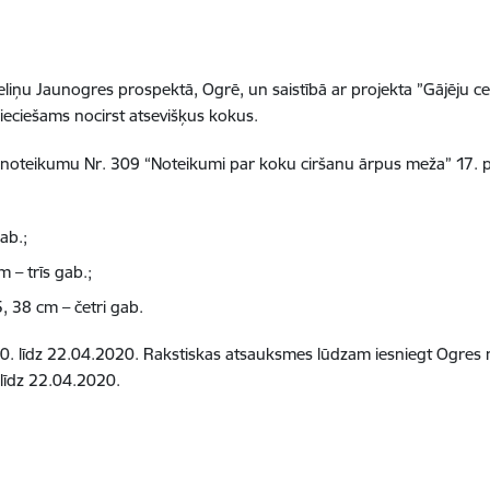
 celiņu Jaunogres prospektā, Ogrē, un saistībā ar projekta ”Gājēju
pieciešams nocirst atsevišķus kokus.
 noteikumu Nr. 309 “Noteikumi par koku ciršanu ārpus meža” 17. pu
ab.;
 – trīs gab.;
 38 cm – četri gab.
. līdz 22.04.2020. Rakstiskas atsauksmes lūdzam iesniegt Ogres n
līdz 22.04.2020.