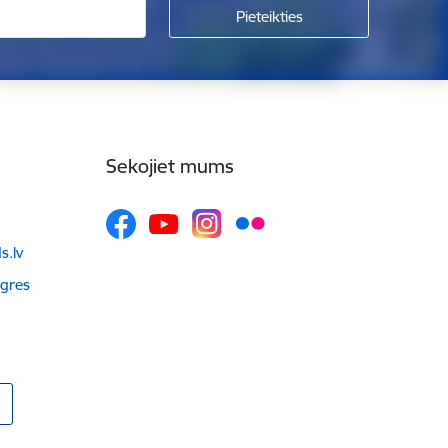
Sekojiet mums
.lv
Ogres