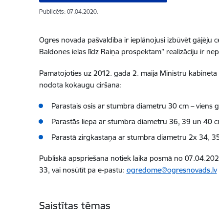
Publicēts: 07.04.2020.
Ogres novada pašvaldība ir ieplānojusi izbūvēt gājēju
Baldones ielas līdz Raiņa prospektam” realizāciju ir ne
Pamatojoties uz 2012. gada 2. maija Ministru kabineta
nodota kokaugu ciršana:
Parastais osis ar stumbra diametru 30 cm – viens g
Parastās liepa ar stumbra diametru 36, 39 un 40 cm
Parastā zirgkastaņa ar stumbra diametru 2x 34, 35,
Publiskā apspriešana notiek laika posmā no 07.04.2020
33, vai nosūtīt pa e-pastu:
ogredome@ogresnovads.lv
Saistītas tēmas