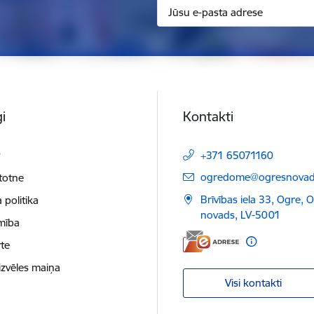
i
Kontakti
t
+371 65071160
E-pasts:
ogredome@ogresnovads
etotne
Brīvības iela 33, Ogre, 
 politika
novads, LV-5001
mība
te
izvēles maiņa
Visi kontakti