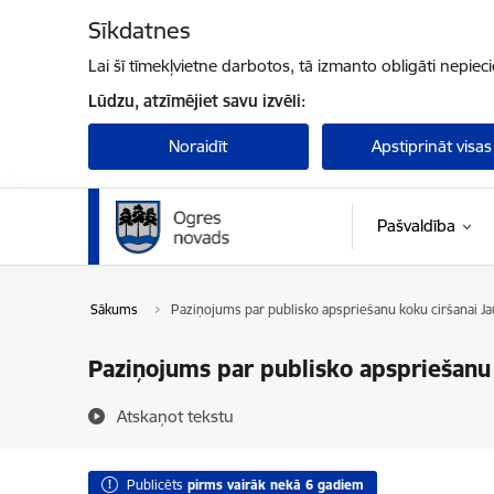
Pāriet uz lapas saturu
Sīkdatnes
Lai šī tīmekļvietne darbotos, tā izmanto obligāti nepiec
Lūdzu, atzīmējiet savu izvēli:
Noraidīt
Apstiprināt visas
Pašvaldība
Sākums
Paziņojums par publisko apspriešanu koku ciršanai J
Paziņojums par publisko apspriešanu
Atskaņot tekstu
Publicēts
pirms vairāk nekā 6 gadiem