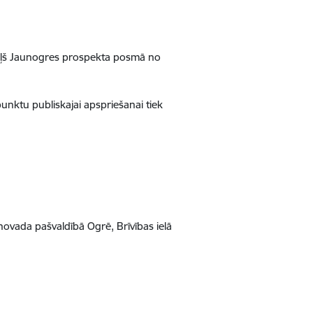
 ceļš Jaunogres prospekta posmā no
nktu publiskajai apspriešanai tiek
ovada pašvaldībā Ogrē, Brīvības ielā