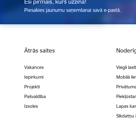
Esi pirmais, kurš uzzina!
Piesakies jaunumu saņemšanai savā e-pastā.
Kājene
Ātrās saites
Noderīg
Vakances
Viegli lasī
Iepirkumi
Mobilā li
Projekti
Privātuma
Pašvaldība
Piekļūsta
Izsoles
Lapas kar
Sīkdatņu 