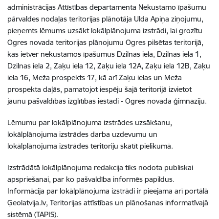
administrācijas Attīstības departamenta Nekustamo īpašumu
pārvaldes nodaļas teritorijas plānotāja Ulda Apiņa ziņojumu,
pieņemts lēmums uzsākt lokālplānojuma izstrādi, lai grozītu
Ogres novada teritorijas plānojumu Ogres pilsētas teritorijā,
kas ietver nekustamos īpašumus Dzilnas iela, Dzilnas iela 1,
Dzilnas iela 2, Zaķu iela 12, Zaķu iela 12A, Zaķu iela 12B, Zaķu
iela 16, Meža prospekts 17, kā arī Zaķu ielas un Meža
prospekta daļās, pamatojot iespēju šajā teritorijā izvietot
jaunu pašvaldības izglītības iestādi - Ogres novada ģimnāziju.
Lēmumu par lokālplānojuma izstrādes uzsākšanu,
lokālplānojuma izstrādes darba uzdevumu un
lokālplānojuma izstrādes teritoriju skatīt pielikumā.
Izstrādātā lokālplānojuma redakcija tiks nodota publiskai
apspriešanai, par ko pašvaldība informēs papildus.
Informācija par lokālplānojuma izstrādi ir pieejama arī portālā
Ģeolatvija.lv, Teritorijas attīstības un plānošanas informatīvajā
sistēmā (TAPIS).