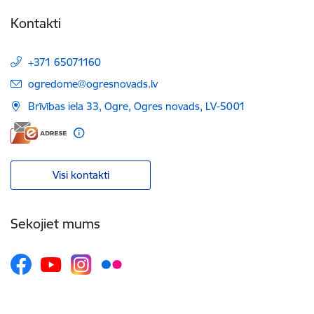
Kontakti
+371 65071160
E-pasts:
ogredome@ogresnovads.lv
Brīvības iela 33, Ogre, Ogres novads, LV-5001
Visi kontakti
Sekojiet mums