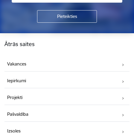
Kājene
Ātrās saites
Vakances
Iepirkumi
Projekti
Pašvaldība
Izsoles