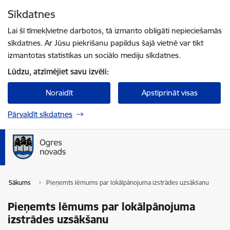
Pāriet uz lapas saturu
Sīkdatnes
Spied
lai meklētu
Enter
Lai šī tīmekļvietne darbotos, tā izmanto obligāti nepieciešamās
sīkdatnes. Ar Jūsu piekrišanu papildus šajā vietnē var tikt
izmantotas statistikas un sociālo mediju sīkdatnes.
Lūdzu, atzīmējiet savu izvēli:
Noraidīt
Apstiprināt visas
Pārvaldīt sīkdatnes
Sākums
Pieņemts lēmums par lokālpānojuma izstrādes uzsākšanu
Pieņemts lēmums par lokālpānojuma
izstrādes uzsākšanu