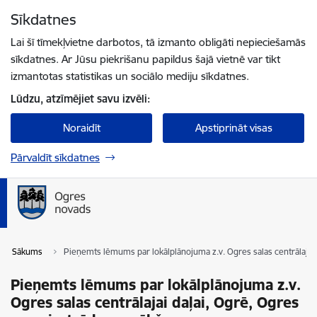
Pāriet uz lapas saturu
Sīkdatnes
Spied
lai meklētu
Enter
Lai šī tīmekļvietne darbotos, tā izmanto obligāti nepieciešamās
sīkdatnes. Ar Jūsu piekrišanu papildus šajā vietnē var tikt
izmantotas statistikas un sociālo mediju sīkdatnes.
Lūdzu, atzīmējiet savu izvēli:
Noraidīt
Apstiprināt visas
Pārvaldīt sīkdatnes
Sākums
Pieņemts lēmums par lokālplānojuma z.v. Ogres salas centrālajai 
Pieņemts lēmums par lokālplānojuma z.v.
Ogres salas centrālajai daļai, Ogrē, Ogres