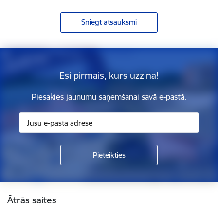
Sniegt atsauksmi
Esi pirmais, kurš uzzina!
Piesakies jaunumu saņemšanai savā e-pastā.
Kājene
Ātrās saites