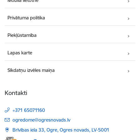
Mobilā lietotne
Privātuma politika
Piekļūstamība
Lapas karte
Sīkdatņu izvēles maiņa
Kontakti
+371 65071160
E-pasts:
ogredome@ogresnovads.lv
Brīvības iela 33, Ogre, Ogres novads, LV-5001