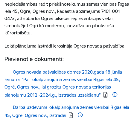
nepieciešamības radīt priekšnoteikumus zemes vienības Rīgas
ielā 45, Ogrē, Ogres nov., kadastra apzīmējums 7401 001
0473, attīstībai kā Ogres pilsētas reprezentācijas vietai,
simbolizējot Ogri kā modernu, inovatīvu un plaukstošu
kūrortpilsētu.
Lokālplānojuma izstrādi ierosināja Ogres novada pašvaldība.
Pievienotie dokumenti:
Lejupielādēt:
Ogres novada pašvaldības domes 2020.gada 18.jūnija
lēmums “Par lokālplānojuma zemes vienībai Rīgas ielā 45,
Ogrē, Ogres nov., lai grozītu Ogres novada teritorijas
plānojumu 2012.-2024.g., izstrādes uzsākšanu”
Lejupielādēt:
Darba uzdevums lokālplānojuma zemes vienībai Rīgas ielā
45, Ogrē, Ogres nov., izstrādei