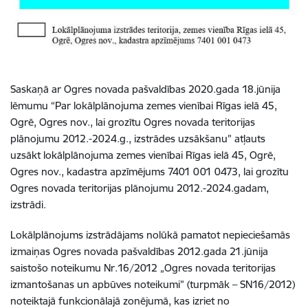
Saskaņā ar Ogres novada pašvaldības 2020.gada 18.jūnija
lēmumu “Par lokālplānojuma zemes vienībai Rīgas ielā 45,
Ogrē, Ogres nov., lai grozītu Ogres novada teritorijas
plānojumu 2012.-2024.g., izstrādes uzsākšanu” atļauts
uzsākt lokālplānojuma zemes vienībai Rīgas ielā 45, Ogrē,
Ogres nov., kadastra apzīmējums 7401 001 0473, lai grozītu
Ogres novada teritorijas plānojumu 2012.-2024.gadam,
izstrādi.
Lokālplānojums izstrādājams nolūkā pamatot nepieciešamās
izmaiņas Ogres novada pašvaldības 2012.gada 21.jūnija
saistošo noteikumu Nr.16/2012 „Ogres novada teritorijas
izmantošanas un apbūves noteikumi” (turpmāk – SN16/2012)
noteiktajā funkcionālajā zonējumā, kas izriet no