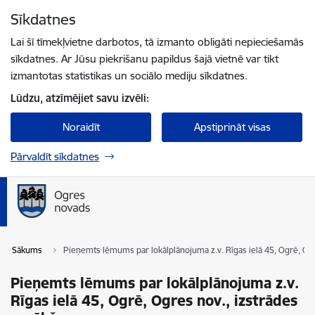
Pāriet uz lapas saturu
Sīkdatnes
Spied
lai meklētu
Enter
Lai šī tīmekļvietne darbotos, tā izmanto obligāti nepieciešamās
sīkdatnes. Ar Jūsu piekrišanu papildus šajā vietnē var tikt
izmantotas statistikas un sociālo mediju sīkdatnes.
Lūdzu, atzīmējiet savu izvēli:
Noraidīt
Apstiprināt visas
Pārvaldīt sīkdatnes
Sākums
Pieņemts lēmums par lokālplānojuma z.v. Rīgas ielā 45, Ogrē, Og
Pieņemts lēmums par lokālplānojuma z.v.
Rīgas ielā 45, Ogrē, Ogres nov., izstrādes