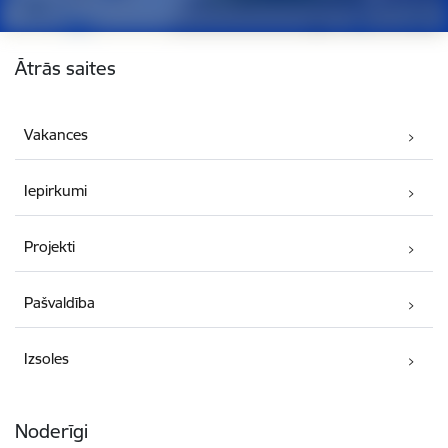
Kājene
Ātrās saites
Vakances
Iepirkumi
Projekti
Pašvaldība
Izsoles
Noderīgi