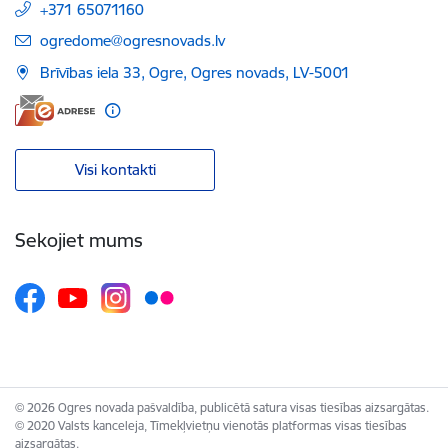
+371 65071160
E-pasts:
ogredome@ogresnovads.lv
Brīvības iela 33, Ogre, Ogres novads, LV-5001
Visi kontakti
Sekojiet mums
© 2026 Ogres novada pašvaldība, publicētā satura visas tiesības aizsargātas.
© 2020 Valsts kanceleja, Tīmekļvietņu vienotās platformas visas tiesības
aizsargātas.