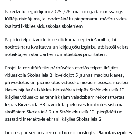
Paredzētie ieguldījumi 2025./26. mācību gadam ir svarīgs
tūlītējs risinājums, lai nodrošinātu pieņemamu mācību vides
kvalitāti Ikšķiles vidusskolas skolēniem.
Papildu telpu izveide ir neatliekama nepieciešamība, lai
nodrošinātu kvalitatīvu un iekļaujošu izglītību atbilstoši valsts
noteiktajiem standartiem un attīstības prioritātēm.
Projekta rezultātā tiks pārbūvētas esošās telpas Ikšķiles
vidusskolā Skolas ielā 2, izveidojot 5 jaunas mācību klases;
pilnveidotas un piemērotas vidusskolniekiem esošās mācību
klases bijušajās Ikšķiles bibliotēkas telpās Strēlnieku ielā 10;
Ikšķiles vidusskolas tehniskajām vajadzībām rekonstruētas
telpas Birzes ielā 33, izveidota piekļuves kontroles sistēma
skolēniem Skolas ielā 2 un Strēlnieku ielā 10; piegādāti un
uzstādīti interaktīvie ekrāni Ikšķiles Skolas ielā 2.
Līgums par veicamajiem darbiem ir noslēgts. Plānotais izpildes