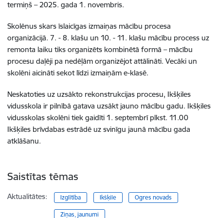
termiņš – 2025. gada 1. novembris.
Skolēnus skars īslaicīgas izmaiņas mācību procesa
organizācijā. 7. - 8. klašu un 10. - 11. klašu mācību process uz
remonta laiku tiks organizēts kombinētā formā – mācību
procesu daļēji pa nedēļām organizējot attālināti. Vecāki un
skolēni aicināti sekot līdzi izmaiņām e-klasē.
Neskatoties uz uzsākto rekonstrukcijas procesu, Ikšķiles
vidusskola ir pilnībā gatava uzsākt jauno mācību gadu. Ikšķiles
vidusskolas skolēni tiek gaidīti 1. septembrī plkst. 11.00
Ikšķiles brīvdabas estrādē uz svinīgu jaunā mācību gada
atklāšanu.
Saistītas tēmas
Aktualitātes:
Izglītība
Ikšķile
Ogres novads
Ziņas, jaunumi