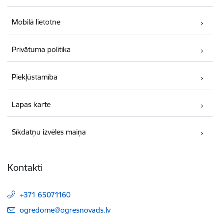
Mobilā lietotne
Privātuma politika
Piekļūstamība
Lapas karte
Sīkdatņu izvēles maiņa
Kontakti
+371 65071160
E-pasts:
ogredome@ogresnovads.lv