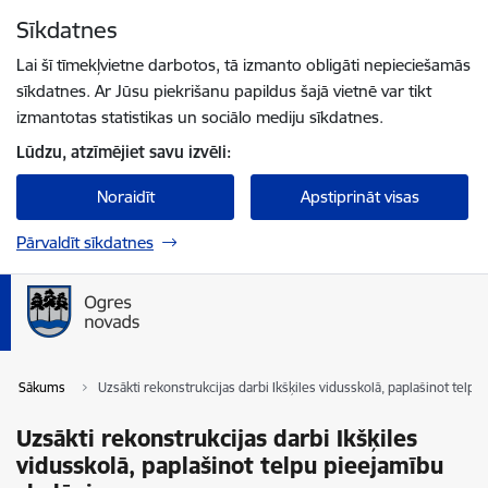
Pāriet uz lapas saturu
Sīkdatnes
Spied
lai meklētu
Enter
Lai šī tīmekļvietne darbotos, tā izmanto obligāti nepieciešamās
sīkdatnes. Ar Jūsu piekrišanu papildus šajā vietnē var tikt
izmantotas statistikas un sociālo mediju sīkdatnes.
Lūdzu, atzīmējiet savu izvēli:
Noraidīt
Apstiprināt visas
Pārvaldīt sīkdatnes
Sākums
Uzsākti rekonstrukcijas darbi Ikšķiles vidusskolā, paplašinot telp
Uzsākti rekonstrukcijas darbi Ikšķiles
vidusskolā, paplašinot telpu pieejamību