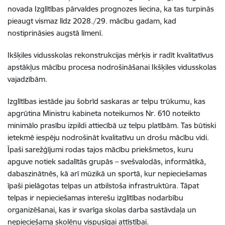
novada Izglītības pārvaldes prognozes liecina, ka tas turpinās
pieaugt vismaz līdz 2028./29. mācību gadam, kad
nostiprināsies augstā līmenī.
Ikšķiles vidusskolas rekonstrukcijas mērķis ir radīt kvalitatīvus
apstākļus mācību procesa nodrošināšanai Ikšķiles vidusskolas
vajadzībām.
Izglītības iestāde jau šobrīd saskaras ar telpu trūkumu, kas
apgrūtina Ministru kabineta noteikumos Nr. 610 noteikto
minimālo prasību izpildi attiecībā uz telpu platībām. Tas būtiski
ietekmē iespēju nodrošināt kvalitatīvu un drošu mācību vidi.
Īpaši sarežģījumi rodas tajos mācību priekšmetos, kuru
apguve notiek sadalītās grupās – svešvalodās, informātikā,
dabaszinātnēs, kā arī mūzikā un sportā, kur nepieciešamas
īpaši pielāgotas telpas un atbilstoša infrastruktūra. Tāpat
telpas ir nepieciešamas interešu izglītības nodarbību
organizēšanai, kas ir svarīga skolas darba sastāvdaļa un
nepieciešama skolēnu vispusīgai attīstībai.