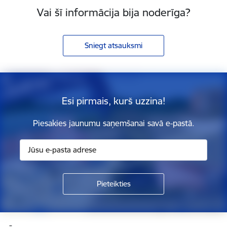
Vai šī informācija bija noderīga?
Sniegt atsauksmi
Esi pirmais, kurš uzzina!
Piesakies jaunumu saņemšanai savā e-pastā.
Kājene