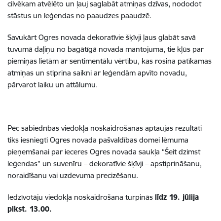
cilvēkam atvēlēto un ļauj saglabāt atmiņas dzīvas, nododot
stāstus un leģendas no paaudzes paaudzē.
Savukārt Ogres novada dekoratīvie šķīvji ļaus glabāt savā
tuvumā daļiņu no bagātīgā novada mantojuma, tie kļūs par
piemiņas lietām ar sentimentālu vērtību, kas rosina patīkamas
atmiņas un stiprina saikni ar leģendām apvīto novadu,
pārvarot laiku un attālumu.
Pēc sabiedrības viedokļa noskaidrošanas aptaujas rezultāti
tiks iesniegti Ogres novada pašvaldības domei lēmuma
pieņemšanai par ieceres Ogres novada saukļa “Šeit dzimst
leģendas” un suvenīru – dekoratīvie šķīvji – apstiprināšanu,
noraidīšanu vai uzdevuma precizēšanu.
Iedzīvotāju viedokļa noskaidrošana turpinās
līdz 19. jūlija
plkst. 13.00.