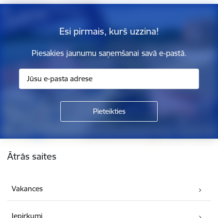
Esi pirmais, kurš uzzina!
Piesakies jaunumu saņemšanai savā e-pastā.
Kājene
Ātrās saites
Vakances
Iepirkumi