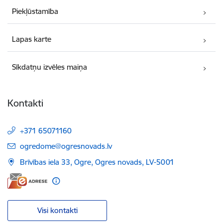
Piekļūstamība
Lapas karte
Sīkdatņu izvēles maiņa
Kontakti
+371 65071160
E-pasts:
ogredome@ogresnovads.lv
Brīvības iela 33, Ogre, Ogres novads, LV-5001
Visi kontakti