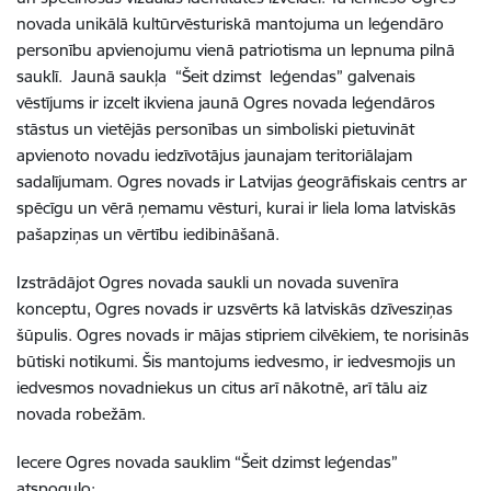
novada unikālā kultūrvēsturiskā mantojuma un leģendāro
personību apvienojumu vienā patriotisma un lepnuma pilnā
sauklī. Jaunā saukļa “Šeit dzimst leģendas” galvenais
vēstījums ir izcelt ikviena jaunā Ogres novada leģendāros
stāstus un vietējās personības un simboliski pietuvināt
apvienoto novadu iedzīvotājus jaunajam teritoriālajam
sadalījumam. Ogres novads ir Latvijas ģeogrāfiskais centrs ar
spēcīgu un vērā ņemamu vēsturi, kurai ir liela loma latviskās
pašapziņas un vērtību iedibināšanā.
Izstrādājot Ogres novada saukli un novada suvenīra
konceptu, Ogres novads ir uzsvērts kā latviskās dzīvesziņas
šūpulis. Ogres novads ir mājas stipriem cilvēkiem, te norisinās
būtiski notikumi. Šis mantojums iedvesmo, ir iedvesmojis un
iedvesmos novadniekus un citus arī nākotnē, arī tālu aiz
novada robežām.
Iecere Ogres novada sauklim “Šeit dzimst leģendas”
atspoguļo: