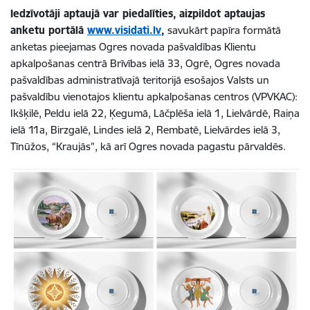
Iedzīvotāji aptaujā var piedalīties,
aizpildot aptaujas
anketu portālā
www.visidati.lv
,
savukārt papīra formātā
anketas pieejamas Ogres novada pašvaldības Klientu
apkalpošanas centrā Brīvības ielā 33, Ogrē, Ogres novada
pašvaldības administratīvajā teritorijā esošajos Valsts un
pašvaldību vienotajos klientu apkalpošanas centros (VPVKAC):
Ikšķilē, Peldu ielā 22, Ķegumā, Lāčplēša ielā 1, Lielvārdē, Raiņa
ielā 11a, Birzgalē, Lindes ielā 2, Rembatē, Lielvārdes ielā 3,
Tīnūžos, “Kraujās”, kā arī Ogres novada pagastu pārvaldēs.