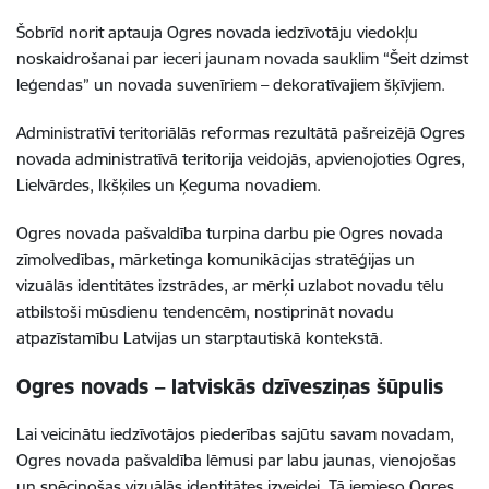
Šobrīd norit aptauja Ogres novada iedzīvotāju viedokļu
noskaidrošanai par ieceri jaunam novada sauklim “Šeit dzimst
leģendas” un novada suvenīriem – dekoratīvajiem šķīvjiem.
Administratīvi teritoriālās reformas rezultātā pašreizējā Ogres
novada administratīvā teritorija veidojās, apvienojoties Ogres,
Lielvārdes, Ikšķiles un Ķeguma novadiem.
Ogres novada pašvaldība turpina darbu pie Ogres novada
zīmolvedības, mārketinga komunikācijas stratēģijas un
vizuālās identitātes izstrādes, ar mērķi uzlabot novadu tēlu
atbilstoši mūsdienu tendencēm, nostiprināt novadu
atpazīstamību Latvijas un starptautiskā kontekstā.
Ogres novads – latviskās dzīvesziņas šūpulis
Lai veicinātu iedzīvotājos piederības sajūtu savam novadam,
Ogres novada pašvaldība lēmusi par labu jaunas, vienojošas
un spēcinošas vizuālās identitātes izveidei. Tā iemieso Ogres