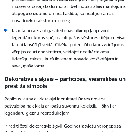
mūžseno varoņstāstu morāli, bet industriālais mantojums
atspoguļo izdomu un neatlaidību, kā neatņemamas
novadnieku rakstura iezīmes;
talanta un aizrautīgas dedzības alķīmija ļauj dzimt
leģendām, kuras spēj mainīt pašas vēstures ritējumu visai
tautai labvēlīgā veidā. Cilvēka potenciāla daudzveidīgums
vērpjas cauri gadsimtiem, veidojot neatkārtojamu,
liktenīgu rakstu, kurā ikvienam novada iedzīvotājam ir
sava, īpaša loma.
Dekoratīvais šķīvis – pārticības, viesmīlības un
prestiža simbols
Papildus jaunajai vizuālajai identitātei Ogres novada
pašvaldība nāk klajā ar īpašu suvenīru kolekciju – šķīvji ar
leģendāru gleznu reprodukcijām.
Ir radīti četri dekoratīvie šķīvji. Godinot latviešu varoņeposa