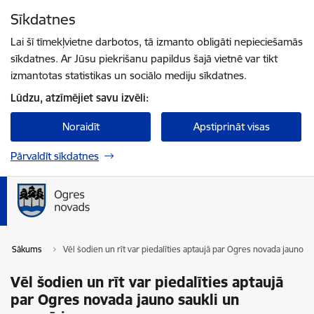
Pāriet uz lapas saturu
Sīkdatnes
Spied
lai meklētu
Enter
Lai šī tīmekļvietne darbotos, tā izmanto obligāti nepieciešamās
sīkdatnes. Ar Jūsu piekrišanu papildus šajā vietnē var tikt
izmantotas statistikas un sociālo mediju sīkdatnes.
Lūdzu, atzīmējiet savu izvēli:
Noraidīt
Apstiprināt visas
Pārvaldīt sīkdatnes
Sākums
Vēl šodien un rīt var piedalīties aptaujā par Ogres novada jauno s
Vēl šodien un rīt var piedalīties aptaujā
par Ogres novada jauno saukli un