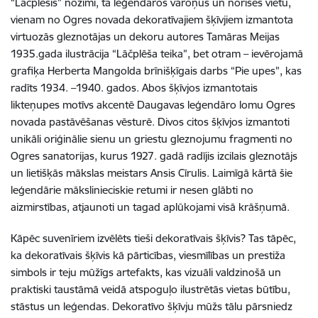
“Lāčplēsis” nozīmi, tā leģendāros varoņus un norises vietu,
vienam no Ogres novada dekoratīvajiem šķīvjiem izmantota
virtuozās gleznotājas un dekoru autores Tamāras Meijas
1935.gada ilustrācija “Lāčplēša teika”, bet otram – ievērojamā
grafiķa Herberta Mangolda brīnišķīgais darbs “Pie upes”, kas
radīts 1934.
–1940. gados. Abos šķīvjos izmantotais
likteņupes motīvs akcentē Daugavas leģendāro lomu Ogres
novada pastāvēšanas vēsturē. Divos citos šķīvjos izmantoti
unikāli oriģinālie sienu un griestu gleznojumu fragmenti no
Ogres sanatorijas, kurus 1927. gadā radījis izcilais gleznotājs
un lietišķās mākslas meistars Ansis Cīrulis. Laimīgā kārtā šie
leģendārie mākslinieciskie retumi ir nesen glābti no
aizmirstības, atjaunoti un tagad aplūkojami visā krāšņumā.
Kāpēc suvenīriem izvēlēts tieši dekoratīvais šķīvis? Tas tāpēc,
ka dekoratīvais šķīvis kā pārticības, viesmīlības un prestiža
simbols ir teju mūžīgs artefakts, kas vizuāli valdzinošā un
praktiski taustāmā veidā atspoguļo ilustrētās vietas būtību,
stāstus un leģendas. Dekoratīvo šķīvju mūžs tālu pārsniedz