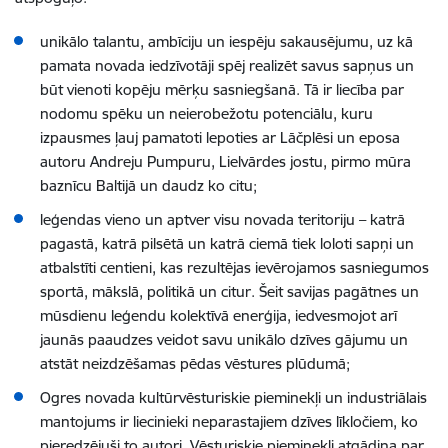
unikālo talantu, ambīciju un iespēju sakausējumu, uz kā
pamata novada iedzīvotāji spēj realizēt savus sapņus un
būt vienoti kopēju mērķu sasniegšanā. Tā ir liecība par
nodomu spēku un neierobežotu potenciālu, kuru
izpausmes ļauj pamatoti lepoties ar Lāčplēsi un eposa
autoru Andreju Pumpuru, Lielvārdes jostu, pirmo mūra
baznīcu Baltijā un daudz ko citu;
leģendas vieno un aptver visu novada teritoriju – katrā
pagastā, katrā pilsētā un katrā ciemā tiek loloti sapņi un
atbalstīti centieni, kas rezultējas ievērojamos sasniegumos
sportā, mākslā, politikā un citur. Šeit savijas pagātnes un
mūsdienu leģendu kolektīvā enerģija, iedvesmojot arī
jaunās paaudzes veidot savu unikālo dzīves gājumu un
atstāt neizdzēšamas pēdas vēstures plūdumā;
Ogres novada kultūrvēsturiskie pieminekļi un industriālais
mantojums ir liecinieki neparastajiem dzīves līkločiem, ko
pieredzējuši to autori. Vēsturiskie pieminekļi atgādina par