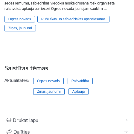
sēdes lēmumu, sabiedrības viedokļa noskaidrošanai tiek organizēta
rakstveida aptauja par ieceri Ogres novada jaunajam sauklim …
Ogres novads
Publiskās un sabiedriskās apspriešanas
Ziņas, jaunumi
Saistītas tēmas
Aktualitātes:
Ogres novads
Pašvaldība
Ziņas, jaunumi
Aptauja
Drukāt lapu
Dalīties