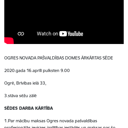
OGRES NOVADA PAŠVALDĪBAS DOMES ĀRKĀRTAS SĒDE
2020.gada 16.aprīlī pulksten 9.00
Ogrē, Brīvības ielā 33,
3.stāva sēžu zālē
SĒDES DARBA KĀRTĪBA
1.Par mācību maksas Ogres novada pašvaldības
profesionālās ievirzes izglītības iestādēs un maksas par šo