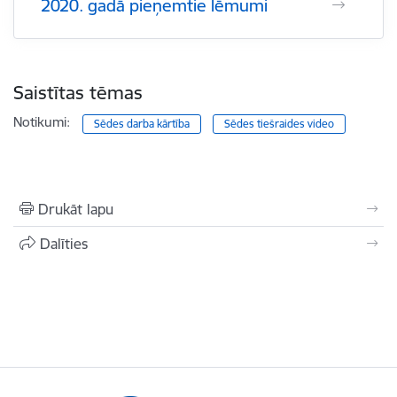
2020. gadā pieņemtie lēmumi
Saistītas tēmas
Notikumi:
Sēdes darba kārtība
Sēdes tiešraides video
Drukāt lapu
Dalīties