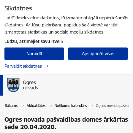
Pāriet uz lapas saturu
Sīkdatnes
Spied
lai meklētu
Enter
Lai šī tīmekļvietne darbotos, tā izmanto obligāti nepieciešamās
sīkdatnes. Ar Jūsu piekrišanu papildus šajā vietnē var tikt
izmantotas statistikas un sociālo mediju sīkdatnes.
Lūdzu, atzīmējiet savu izvēli:
Noraidīt
Apstiprināt visas
Pārvaldīt sīkdatnes
Sākums
Aktualitātes
Notikumu kalendārs
Ogres novada pašvaldī
Ogres novada pašvaldības domes ārkārtas
sēde 20.04.2020.