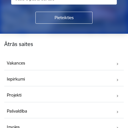
Kājene
Ātrās saites
Vakances
Iepirkumi
Projekti
Pašvaldība
Izsoles