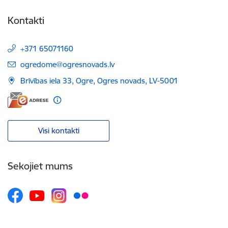
Kontakti
+371 65071160
E-pasts:
ogredome@ogresnovads.lv
Brīvības iela 33, Ogre, Ogres novads, LV-5001
Visi kontakti
Sekojiet mums